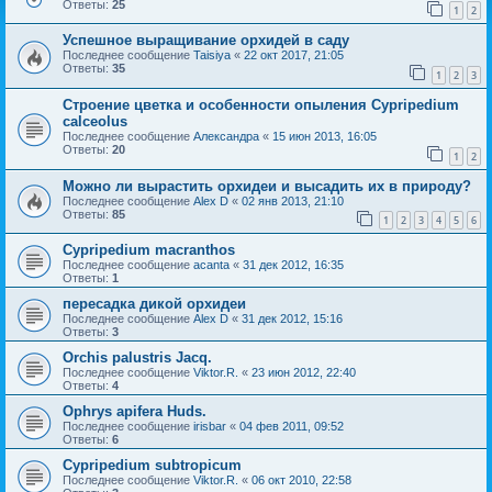
Ответы:
25
1
2
Успешное выращивание орхидей в саду
Последнее сообщение
Taisiya
«
22 окт 2017, 21:05
Ответы:
35
1
2
3
Строение цветка и особенности опыления Cypripedium
calceolus
Последнее сообщение
Александра
«
15 июн 2013, 16:05
Ответы:
20
1
2
Можно ли вырастить орхидеи и высадить их в природу?
Последнее сообщение
Alex D
«
02 янв 2013, 21:10
Ответы:
85
1
2
3
4
5
6
Cypripedium macranthos
Последнее сообщение
acanta
«
31 дек 2012, 16:35
Ответы:
1
пересадка дикой орхидеи
Последнее сообщение
Alex D
«
31 дек 2012, 15:16
Ответы:
3
Orchis palustris Jacq.
Последнее сообщение
Viktor.R.
«
23 июн 2012, 22:40
Ответы:
4
Ophrys apifera Huds.
Последнее сообщение
irisbar
«
04 фев 2011, 09:52
Ответы:
6
Cypripedium subtropicum
Последнее сообщение
Viktor.R.
«
06 окт 2010, 22:58