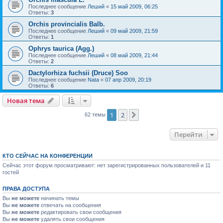
Последнее сообщение
Леший
«
15 май 2009, 06:25
Ответы:
3
Orchis provincialis Balb.
Последнее сообщение
Леший
«
09 май 2009, 21:59
Ответы:
1
Ophrys taurica (Agg.)
Последнее сообщение
Леший
«
08 май 2009, 21:44
Ответы:
2
Dactylorhiza fuchsii (Druce) Soo
Последнее сообщение
Nata
«
07 апр 2009, 20:19
Ответы:
6
Новая тема
1
2
След.
62 темы
Перейти
КТО СЕЙЧАС НА КОНФЕРЕНЦИИ
Сейчас этот форум просматривают: нет зарегистрированных пользователей и 11
гостей
ПРАВА ДОСТУПА
Вы
не можете
начинать темы
Вы
не можете
отвечать на сообщения
Вы
не можете
редактировать свои сообщения
Вы
не можете
удалять свои сообщения