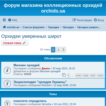
форум магазина коллекционных орхидей
orchids.ua
FAQ
Регистрация
Вход
orchids.ua
Список форумов
Орхидеи
Орхидеи
Орхидеи умеренных широт
Орхидеи умеренных широт
Новая тема
1
2
След.
62 темы
Объявления
Магазин орхидей
Последнее сообщение
Диана
«
30 мар 2023, 16:32
Добавлено в форуме
Магазин орхидей
Ответы:
62422
1
4159
4160
4161
4162
…
Энциклопедия "орхидеи Украины"
Последнее сообщение
RomUA
«
12 мар 2009, 13:04
Темы
помогите определить
Последнее сообщение
Verusha
«
10 сен 2012, 15:34