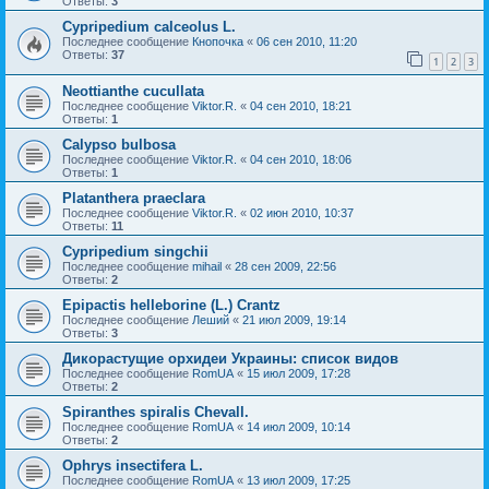
Ответы:
3
Cypripedium calceolus L.
Последнее сообщение
Кнопочка
«
06 сен 2010, 11:20
Ответы:
37
1
2
3
Neottianthe cucullata
Последнее сообщение
Viktor.R.
«
04 сен 2010, 18:21
Ответы:
1
Calypso bulbosa
Последнее сообщение
Viktor.R.
«
04 сен 2010, 18:06
Ответы:
1
Platanthera praeclara
Последнее сообщение
Viktor.R.
«
02 июн 2010, 10:37
Ответы:
11
Cypripedium singchii
Последнее сообщение
mihail
«
28 сен 2009, 22:56
Ответы:
2
Epipactis helleborine (L.) Crantz
Последнее сообщение
Леший
«
21 июл 2009, 19:14
Ответы:
3
Дикорастущие орхидеи Украины: список видов
Последнее сообщение
RomUA
«
15 июл 2009, 17:28
Ответы:
2
Spiranthes spiralis Chevall.
Последнее сообщение
RomUA
«
14 июл 2009, 10:14
Ответы:
2
Ophrys insectifera L.
Последнее сообщение
RomUA
«
13 июл 2009, 17:25