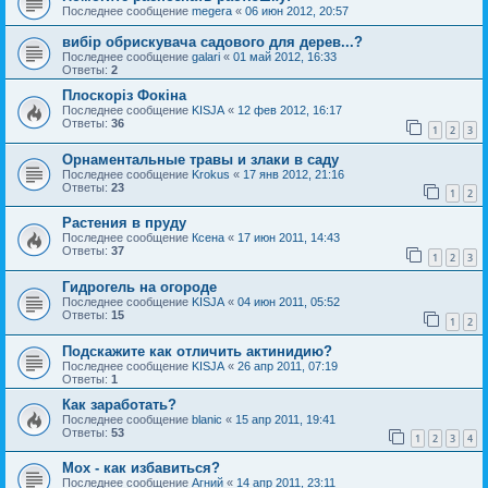
Последнее сообщение
megera
«
06 июн 2012, 20:57
вибір обрискувача садового для дерев...?
Последнее сообщение
galari
«
01 май 2012, 16:33
Ответы:
2
Плоскоріз Фокіна
Последнее сообщение
KISJA
«
12 фев 2012, 16:17
Ответы:
36
1
2
3
Орнаментальные травы и злаки в саду
Последнее сообщение
Krokus
«
17 янв 2012, 21:16
Ответы:
23
1
2
Растения в пруду
Последнее сообщение
Ксена
«
17 июн 2011, 14:43
Ответы:
37
1
2
3
Гидрогель на огороде
Последнее сообщение
KISJA
«
04 июн 2011, 05:52
Ответы:
15
1
2
Подскажите как отличить актинидию?
Последнее сообщение
KISJA
«
26 апр 2011, 07:19
Ответы:
1
Как заработать?
Последнее сообщение
blanic
«
15 апр 2011, 19:41
Ответы:
53
1
2
3
4
Мох - как избавиться?
Последнее сообщение
Агний
«
14 апр 2011, 23:11