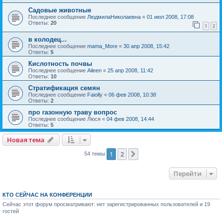
Садовые животные
Последнее сообщение
ЛюдмилаНиколаевна
«
01 июл 2008, 17:08
Ответы:
20
1
2
в колодец...
Последнее сообщение
mama_More
«
30 апр 2008, 15:42
Ответы:
5
Кислотность почвы
Последнее сообщение
Aileen
«
25 апр 2008, 11:42
Ответы:
10
Стратификация семян
Последнее сообщение
Faiolly
«
06 фев 2008, 10:38
Ответы:
2
про газонную траву вопрос
Последнее сообщение
Люся
«
04 фев 2008, 14:44
Ответы:
5
Новая тема
1
2
След.
54 темы
Перейти
КТО СЕЙЧАС НА КОНФЕРЕНЦИИ
Сейчас этот форум просматривают: нет зарегистрированных пользователей и 19
гостей