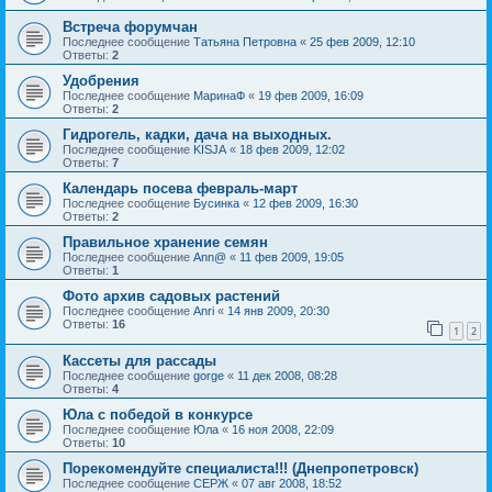
Встреча форумчан
Последнее сообщение
Татьяна Петровна
«
25 фев 2009, 12:10
Ответы:
2
Удобрения
Последнее сообщение
МаринаФ
«
19 фев 2009, 16:09
Ответы:
2
Гидрогель, кадки, дача на выходных.
Последнее сообщение
KISJA
«
18 фев 2009, 12:02
Ответы:
7
Календарь посева февраль-март
Последнее сообщение
Бусинка
«
12 фев 2009, 16:30
Ответы:
2
Правильное хранение семян
Последнее сообщение
Ann@
«
11 фев 2009, 19:05
Ответы:
1
Фото архив садовых растений
Последнее сообщение
Anri
«
14 янв 2009, 20:30
Ответы:
16
1
2
Кассеты для рассады
Последнее сообщение
gorge
«
11 дек 2008, 08:28
Ответы:
4
Юла с победой в конкурсе
Последнее сообщение
Юла
«
16 ноя 2008, 22:09
Ответы:
10
Порекомендуйте специалиста!!! (Днепропетровск)
Последнее сообщение
СЕРЖ
«
07 авг 2008, 18:52