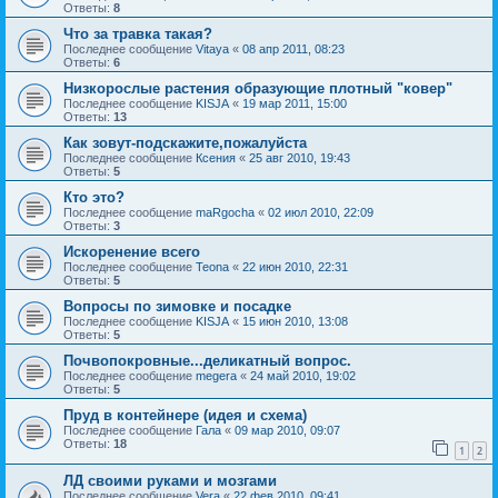
Ответы:
8
Что за травка такая?
Последнее сообщение
Vitaya
«
08 апр 2011, 08:23
Ответы:
6
Низкорослые растения образующие плотный "ковер"
Последнее сообщение
KISJA
«
19 мар 2011, 15:00
Ответы:
13
Как зовут-подскажите,пожалуйста
Последнее сообщение
Ксения
«
25 авг 2010, 19:43
Ответы:
5
Кто это?
Последнее сообщение
maRgocha
«
02 июл 2010, 22:09
Ответы:
3
Искоренение всего
Последнее сообщение
Teona
«
22 июн 2010, 22:31
Ответы:
5
Вопросы по зимовке и посадке
Последнее сообщение
KISJA
«
15 июн 2010, 13:08
Ответы:
5
Почвопокровные...деликатный вопрос.
Последнее сообщение
megera
«
24 май 2010, 19:02
Ответы:
5
Пруд в контейнере (идея и схема)
Последнее сообщение
Гала
«
09 мар 2010, 09:07
Ответы:
18
1
2
ЛД своими руками и мозгами
Последнее сообщение
Vera
«
22 фев 2010, 09:41