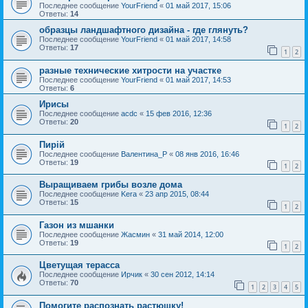
Последнее сообщение
YourFriend
«
01 май 2017, 15:06
Ответы:
14
образцы ландшафтного дизайна - где глянуть?
Последнее сообщение
YourFriend
«
01 май 2017, 14:58
Ответы:
17
1
2
разные технические хитрости на участке
Последнее сообщение
YourFriend
«
01 май 2017, 14:53
Ответы:
6
Ирисы
Последнее сообщение
acdc
«
15 фев 2016, 12:36
Ответы:
20
1
2
Пирій
Последнее сообщение
Валентина_Р
«
08 янв 2016, 16:46
Ответы:
19
1
2
Выращиваем грибы возле дома
Последнее сообщение
Kera
«
23 апр 2015, 08:44
Ответы:
15
1
2
Газон из мшанки
Последнее сообщение
Жасмин
«
31 май 2014, 12:00
Ответы:
19
1
2
Цветущая терасса
Последнее сообщение
Ирчик
«
30 сен 2012, 14:14
Ответы:
70
1
2
3
4
5
Помогите распознать растюшку!