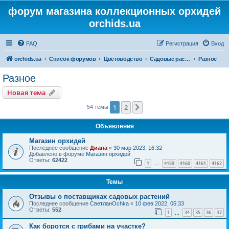
форум магазина коллекционных орхидей
orchids.ua
FAQ
Регистрация
Вход
orchids.ua
Список форумов
Цветоводство
Садовые растения
Разное
Разное
Новая тема
1
2
След.
54 темы
Объявления
Магазин орхидей
Последнее сообщение
Диана
«
30 мар 2023, 16:32
Добавлено в форуме
Магазин орхидей
Ответы:
62422
1
4159
4160
4161
4162
…
Темы
Отзывы о поставщиках садовых растений
Последнее сообщение
СветланOchka
«
10 фев 2022, 05:33
Ответы:
552
1
34
35
36
37
…
Как боротся с грибами на участке?