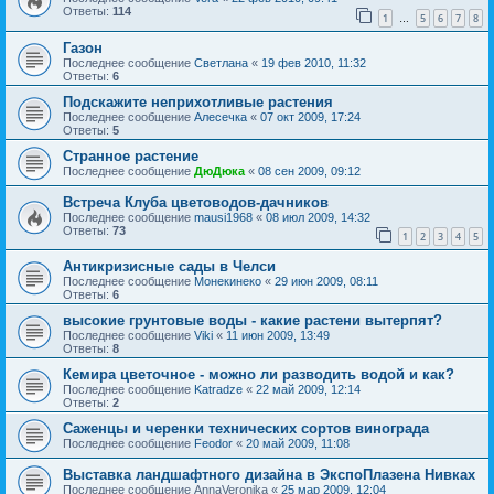
Ответы:
114
1
5
6
7
8
…
Газон
Последнее сообщение
Светлана
«
19 фев 2010, 11:32
Ответы:
6
Подскажите неприхотливые растения
Последнее сообщение
Алесечка
«
07 окт 2009, 17:24
Ответы:
5
Странное растение
Последнее сообщение
ДюДюка
«
08 сен 2009, 09:12
Встреча Клуба цветоводов-дачников
Последнее сообщение
mausi1968
«
08 июл 2009, 14:32
Ответы:
73
1
2
3
4
5
Антикризисные сады в Челси
Последнее сообщение
Монекинеко
«
29 июн 2009, 08:11
Ответы:
6
высокие грунтовые воды - какие растени вытерпят?
Последнее сообщение
Viki
«
11 июн 2009, 13:49
Ответы:
8
Кемира цветочное - можно ли разводить водой и как?
Последнее сообщение
Katradze
«
22 май 2009, 12:14
Ответы:
2
Саженцы и черенки технических сортов винограда
Последнее сообщение
Feodor
«
20 май 2009, 11:08
Выставка ландшафтного дизайна в ЭкспоПлазена Нивках
Последнее сообщение
AnnaVeronika
«
25 мар 2009, 12:04