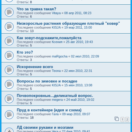
Ответы:
8
Что за травка такая?
Последнее сообщение
Vitaya
«
08 апр 2011, 08:23
Ответы:
6
Низкорослые растения образующие плотный "ковер"
Последнее сообщение
KISJA
«
19 мар 2011, 15:00
Ответы:
13
Как зовут-подскажите,пожалуйста
Последнее сообщение
Ксения
«
25 авг 2010, 19:43
Ответы:
5
Кто это?
Последнее сообщение
maRgocha
«
02 июл 2010, 22:09
Ответы:
3
Искоренение всего
Последнее сообщение
Teona
«
22 июн 2010, 22:31
Ответы:
5
Вопросы по зимовке и посадке
Последнее сообщение
KISJA
«
15 июн 2010, 13:08
Ответы:
5
Почвопокровные...деликатный вопрос.
Последнее сообщение
megera
«
24 май 2010, 19:02
Ответы:
5
Пруд в контейнере (идея и схема)
Последнее сообщение
Гала
«
09 мар 2010, 09:07
Ответы:
18
1
2
ЛД своими руками и мозгами
Последнее сообщение
Vera
«
22 фев 2010, 09:41