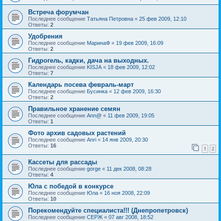
Встреча форумчан
Последнее сообщение
Татьяна Петровна
«
25 фев 2009, 12:10
Ответы:
2
Удобрения
Последнее сообщение
МаринаФ
«
19 фев 2009, 16:09
Ответы:
2
Гидрогель, кадки, дача на выходных.
Последнее сообщение
KISJA
«
18 фев 2009, 12:02
Ответы:
7
Календарь посева февраль-март
Последнее сообщение
Бусинка
«
12 фев 2009, 16:30
Ответы:
2
Правильное хранение семян
Последнее сообщение
Ann@
«
11 фев 2009, 19:05
Ответы:
1
Фото архив садовых растений
Последнее сообщение
Anri
«
14 янв 2009, 20:30
Ответы:
16
1
2
Кассеты для рассады
Последнее сообщение
gorge
«
11 дек 2008, 08:28
Ответы:
4
Юла с победой в конкурсе
Последнее сообщение
Юла
«
16 ноя 2008, 22:09
Ответы:
10
Порекомендуйте специалиста!!! (Днепропетровск)
Последнее сообщение
СЕРЖ
«
07 авг 2008, 18:52