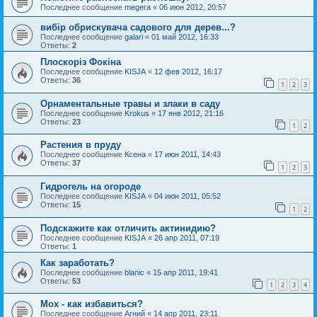
Последнее сообщение
megera
«
06 июн 2012, 20:57
вибір обрискувача садового для дерев...?
Последнее сообщение
galari
«
01 май 2012, 16:33
Ответы:
2
Плоскоріз Фокіна
Последнее сообщение
KISJA
«
12 фев 2012, 16:17
Ответы:
36
1
2
3
Орнаментальные травы и злаки в саду
Последнее сообщение
Krokus
«
17 янв 2012, 21:16
Ответы:
23
1
2
Растения в пруду
Последнее сообщение
Ксена
«
17 июн 2011, 14:43
Ответы:
37
1
2
3
Гидрогель на огороде
Последнее сообщение
KISJA
«
04 июн 2011, 05:52
Ответы:
15
1
2
Подскажите как отличить актинидию?
Последнее сообщение
KISJA
«
26 апр 2011, 07:19
Ответы:
1
Как заработать?
Последнее сообщение
blanic
«
15 апр 2011, 19:41
Ответы:
53
1
2
3
4
Мох - как избавиться?
Последнее сообщение
Агний
«
14 апр 2011, 23:11