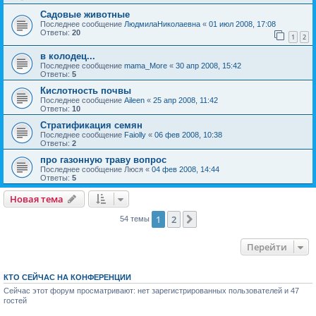
Садовые животные
Последнее сообщение
ЛюдмилаНиколаевна
«
01 июл 2008, 17:08
Ответы:
20
1
2
в колодец...
Последнее сообщение
mama_More
«
30 апр 2008, 15:42
Ответы:
5
Кислотность почвы
Последнее сообщение
Aileen
«
25 апр 2008, 11:42
Ответы:
10
Стратификация семян
Последнее сообщение
Faiolly
«
06 фев 2008, 10:38
Ответы:
2
про газонную траву вопрос
Последнее сообщение
Люся
«
04 фев 2008, 14:44
Ответы:
5
Новая тема
1
2
След.
54 темы
Перейти
КТО СЕЙЧАС НА КОНФЕРЕНЦИИ
Сейчас этот форум просматривают: нет зарегистрированных пользователей и 47
гостей