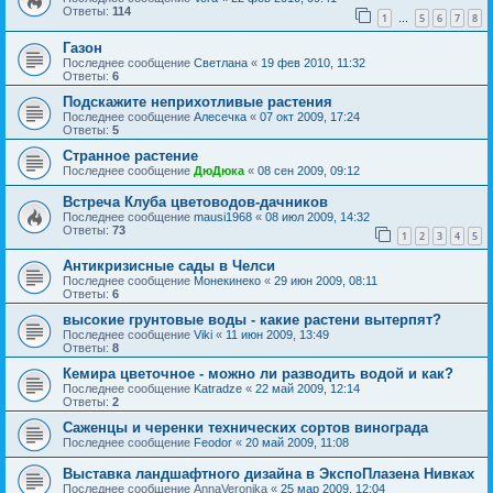
Ответы:
114
1
5
6
7
8
…
Газон
Последнее сообщение
Светлана
«
19 фев 2010, 11:32
Ответы:
6
Подскажите неприхотливые растения
Последнее сообщение
Алесечка
«
07 окт 2009, 17:24
Ответы:
5
Странное растение
Последнее сообщение
ДюДюка
«
08 сен 2009, 09:12
Встреча Клуба цветоводов-дачников
Последнее сообщение
mausi1968
«
08 июл 2009, 14:32
Ответы:
73
1
2
3
4
5
Антикризисные сады в Челси
Последнее сообщение
Монекинеко
«
29 июн 2009, 08:11
Ответы:
6
высокие грунтовые воды - какие растени вытерпят?
Последнее сообщение
Viki
«
11 июн 2009, 13:49
Ответы:
8
Кемира цветочное - можно ли разводить водой и как?
Последнее сообщение
Katradze
«
22 май 2009, 12:14
Ответы:
2
Саженцы и черенки технических сортов винограда
Последнее сообщение
Feodor
«
20 май 2009, 11:08
Выставка ландшафтного дизайна в ЭкспоПлазена Нивках
Последнее сообщение
AnnaVeronika
«
25 мар 2009, 12:04