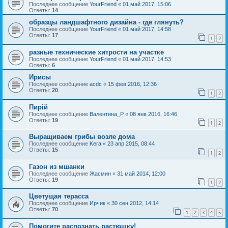
Последнее сообщение
YourFriend
«
01 май 2017, 15:06
Ответы:
14
образцы ландшафтного дизайна - где глянуть?
Последнее сообщение
YourFriend
«
01 май 2017, 14:58
Ответы:
17
1
2
разные технические хитрости на участке
Последнее сообщение
YourFriend
«
01 май 2017, 14:53
Ответы:
6
Ирисы
Последнее сообщение
acdc
«
15 фев 2016, 12:36
Ответы:
20
1
2
Пирій
Последнее сообщение
Валентина_Р
«
08 янв 2016, 16:46
Ответы:
19
1
2
Выращиваем грибы возле дома
Последнее сообщение
Kera
«
23 апр 2015, 08:44
Ответы:
15
1
2
Газон из мшанки
Последнее сообщение
Жасмин
«
31 май 2014, 12:00
Ответы:
19
1
2
Цветущая терасса
Последнее сообщение
Ирчик
«
30 сен 2012, 14:14
Ответы:
70
1
2
3
4
5
Помогите распознать растюшку!