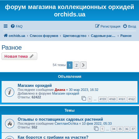
форум магазина коллекционных орхидей
orchids.ua
FAQ
Регистрация
Вход
orchids.ua
Список форумов
Цветоводство
Садовые растения
Разное
Разное
Новая тема
1
2
След.
54 темы
Объявления
Магазин орхидей
Последнее сообщение
Диана
«
30 мар 2023, 16:32
Добавлено в форуме
Магазин орхидей
Ответы:
62422
1
4159
4160
4161
4162
…
Темы
Отзывы о поставщиках садовых растений
Последнее сообщение
СветланOchka
«
10 фев 2022, 05:33
Ответы:
552
1
34
35
36
37
…
Как боротся с грибами на участке?