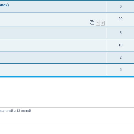
овск)
0
20
1
2
5
10
2
5
вателей и 13 гостей