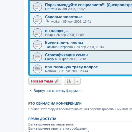
Порекомендуйте специалиста!!! (Днепропетр
СЕРЖ
»
07 авг 2008, 18:52
Садовые животные
wolke
»
05 июн 2008, 13:41
в колодец...
innap
»
26 апр 2008, 14:09
Кислотность почвы
Татьяна Петровна
»
24 апр 2008, 10:43
Стратификация семян
Faiolly
»
04 фев 2008, 12:18
про газонную траву вопрос
Natalka+
»
31 окт 2005, 23:44
Новая тема
Вернуться к списку форумов
КТО СЕЙЧАС НА КОНФЕРЕНЦИИ
Сейчас этот форум просматривают: нет зарегистрированных пользо
ПРАВА ДОСТУПА
Вы
не можете
начинать темы
Вы
не можете
отвечать на сообщения