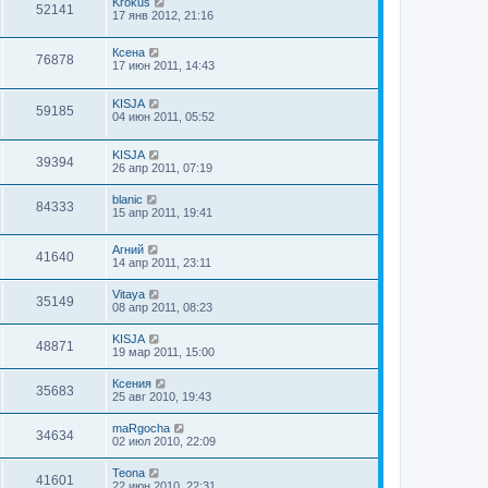
Krokus
52141
17 янв 2012, 21:16
Ксена
76878
17 июн 2011, 14:43
KISJA
59185
04 июн 2011, 05:52
KISJA
39394
26 апр 2011, 07:19
blanic
84333
15 апр 2011, 19:41
Агний
41640
14 апр 2011, 23:11
Vitaya
35149
08 апр 2011, 08:23
KISJA
48871
19 мар 2011, 15:00
Ксения
35683
25 авг 2010, 19:43
maRgocha
34634
02 июл 2010, 22:09
Teona
41601
22 июн 2010, 22:31