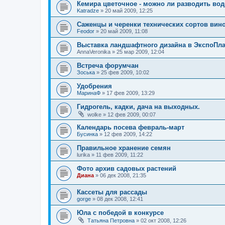
Кемира цветочное - можно ли разводить вод
Katradze
»
20 май 2009, 12:25
Саженцы и черенки технических сортов вин
Feodor
»
20 май 2009, 11:08
Выставка ландшафтного дизайна в ЭкспоПла
AnnaVeronika
»
25 мар 2009, 12:04
Встреча форумчан
Зоська
»
25 фев 2009, 10:02
Удобрения
МаринаФ
»
17 фев 2009, 13:29
Гидрогель, кадки, дача на выходных.
wolke
»
12 фев 2009, 00:07
Календарь посева февраль-март
Бусинка
»
12 фев 2009, 14:22
Правильное хранение семян
lurika
»
11 фев 2009, 11:22
Фото архив садовых растений
Диана
»
06 дек 2008, 21:35
Кассеты для рассады
gorge
»
08 дек 2008, 12:41
Юла с победой в конкурсе
Татьяна Петровна
»
02 окт 2008, 12:26