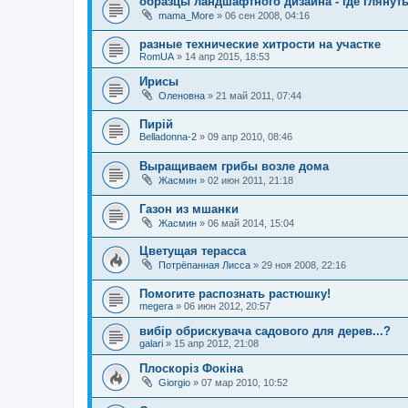
образцы ландшафтного дизайна - где глянут
mama_More
»
06 сен 2008, 04:16
разные технические хитрости на участке
RomUA
»
14 апр 2015, 18:53
Ирисы
Оленовна
»
21 май 2011, 07:44
Пирій
Belladonna-2
»
09 апр 2010, 08:46
Выращиваем грибы возле дома
Жасмин
»
02 июн 2011, 21:18
Газон из мшанки
Жасмин
»
06 май 2014, 15:04
Цветущая терасса
Потрёпанная Лисса
»
29 ноя 2008, 22:16
Помогите распознать растюшку!
megera
»
06 июн 2012, 20:57
вибір обрискувача садового для дерев...?
galari
»
15 апр 2012, 21:08
Плоскоріз Фокіна
Giorgio
»
07 мар 2010, 10:52