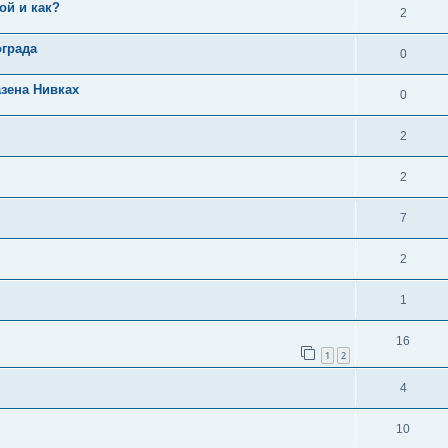
ой и как?
2
ограда
0
зена Нивках
0
2
2
7
2
1
16
1
2
4
10