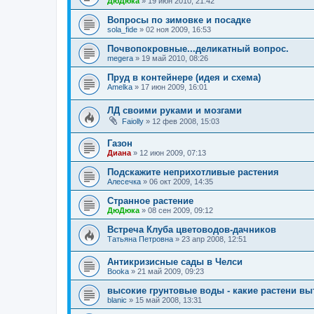
ДюДюка
»
19 июн 2010, 21:42
Вопросы по зимовке и посадке
sola_fide
»
02 ноя 2009, 16:53
Почвопокровные...деликатный вопрос.
megera
»
19 май 2010, 08:26
Пруд в контейнере (идея и схема)
Amelka
»
17 июн 2009, 16:01
ЛД своими руками и мозгами
Faiolly
»
12 фев 2008, 15:03
Газон
Диана
»
12 июн 2009, 07:13
Подскажите неприхотливые растения
Алесечка
»
06 окт 2009, 14:35
Странное растение
ДюДюка
»
08 сен 2009, 09:12
Встреча Клуба цветоводов-дачников
Татьяна Петровна
»
23 апр 2008, 12:51
Антикризисные сады в Челси
Booka
»
21 май 2009, 09:23
высокие грунтовые воды - какие растени вы
blanic
»
15 май 2008, 13:31