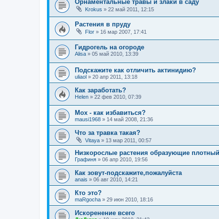
Орнаментальные травы и злаки в саду
Krokus
»
22 май 2011, 12:15
Растения в пруду
Flor
»
16 мар 2007, 17:41
Гидрогель на огороде
Alisa
»
05 май 2010, 13:39
Подскажите как отличить актинидию?
uliaol
»
20 апр 2011, 13:18
Как заработать?
Helen
»
22 фев 2010, 07:39
Мох - как избавиться?
mausi1968
»
14 май 2008, 21:36
Что за травка такая?
Vitaya
»
13 мар 2011, 00:57
Низкорослые растения образующие плотный
Графиня
»
06 апр 2010, 19:56
Как зовут-подскажите,пожалуйста
anais
»
06 авг 2010, 14:21
Кто это?
maRgocha
»
29 июн 2010, 18:16
Искоренение всего