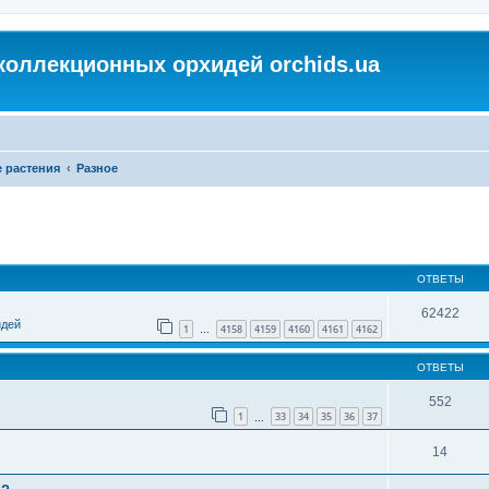
коллекционных орхидей orchids.ua
 растения
Разное
ОТВЕТЫ
62422
идей
1
4158
4159
4160
4161
4162
…
ОТВЕТЫ
552
1
33
34
35
36
37
…
14