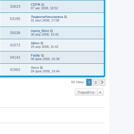
СЕРЖ
33623
07 авг 2008, 18:52
ЛюдмилаНиколаевна
53195
01 июл 2008, 17:08
mama_More
35038
30 апр 2008, 15:42
Aileen
41072
25 апр 2008, 11:42
Faiolly
34142
06 фев 2008, 10:38
Люся
41662
04 фев 2008, 14:44
1
2
След.
54 темы
Перейти