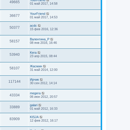
YourFriend
49665
01 май 2017, 14:58
YourFriend
36677
01 май 2017, 14:53
acdc
50377
15 фев 2016, 12:36
Валентина_Р
58157
08 янв 2016, 16:46
Kera
53940
23 апр 2015, 08:44
Жасмин
58107
31 май 2014, 12:00
Ирчик
117144
30 сен 2012, 14:14
megera
43334
06 июн 2012, 20:57
galari
33889
01 май 2012, 16:33
KISJA
83909
12 фев 2012, 16:17