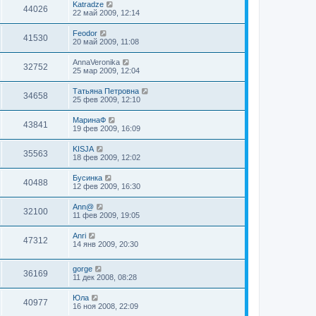
Katradze
44026
22 май 2009, 12:14
Feodor
41530
20 май 2009, 11:08
AnnaVeronika
32752
25 мар 2009, 12:04
Татьяна Петровна
34658
25 фев 2009, 12:10
МаринаФ
43841
19 фев 2009, 16:09
KISJA
35563
18 фев 2009, 12:02
Бусинка
40488
12 фев 2009, 16:30
Ann@
32100
11 фев 2009, 19:05
Anri
47312
14 янв 2009, 20:30
gorge
36169
11 дек 2008, 08:28
Юла
40977
16 ноя 2008, 22:09