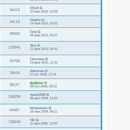
KISJA
34413
15 июн 2010, 13:08
megera
34113
24 май 2010, 19:02
Гала
49608
09 мар 2010, 09:07
Vera
125042
22 фев 2010, 09:41
Светлана
34708
19 фев 2010, 11:32
Алесечка
33426
07 окт 2009, 17:24
ДюДюка
38137
08 сен 2009, 09:12
mausi1968
109259
08 июл 2009, 14:32
Монекинеко
44467
29 июн 2009, 08:11
Viki
738180
11 июн 2009, 13:49