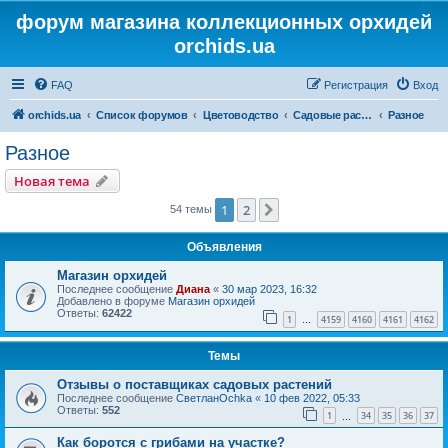
форум магазина коллекционных орхидей
orchids.ua
FAQ
Регистрация
Вход
orchids.ua
Список форумов
Цветоводство
Садовые растения
Разное
Разное
Новая тема
1
2
След.
54 темы
Объявления
Магазин орхидей
Последнее сообщение
Диана
«
30 мар 2023, 16:32
Добавлено в форуме
Магазин орхидей
Ответы:
62422
1
4159
4160
4161
4162
…
Темы
Отзывы о поставщиках садовых растений
Последнее сообщение
СветланOchka
«
10 фев 2022, 05:33
Ответы:
552
1
34
35
36
37
…
Как боротся с грибами на участке?