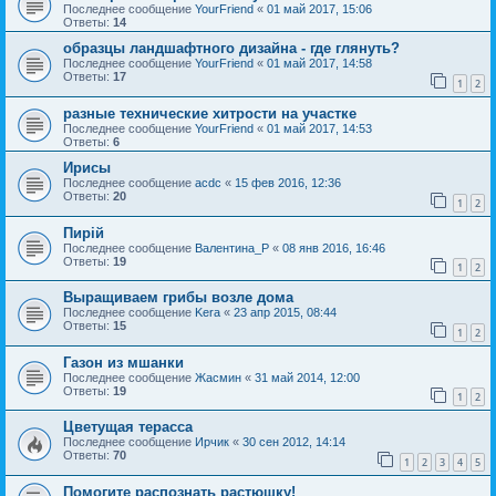
Последнее сообщение
YourFriend
«
01 май 2017, 15:06
Ответы:
14
образцы ландшафтного дизайна - где глянуть?
Последнее сообщение
YourFriend
«
01 май 2017, 14:58
Ответы:
17
1
2
разные технические хитрости на участке
Последнее сообщение
YourFriend
«
01 май 2017, 14:53
Ответы:
6
Ирисы
Последнее сообщение
acdc
«
15 фев 2016, 12:36
Ответы:
20
1
2
Пирій
Последнее сообщение
Валентина_Р
«
08 янв 2016, 16:46
Ответы:
19
1
2
Выращиваем грибы возле дома
Последнее сообщение
Kera
«
23 апр 2015, 08:44
Ответы:
15
1
2
Газон из мшанки
Последнее сообщение
Жасмин
«
31 май 2014, 12:00
Ответы:
19
1
2
Цветущая терасса
Последнее сообщение
Ирчик
«
30 сен 2012, 14:14
Ответы:
70
1
2
3
4
5
Помогите распознать растюшку!