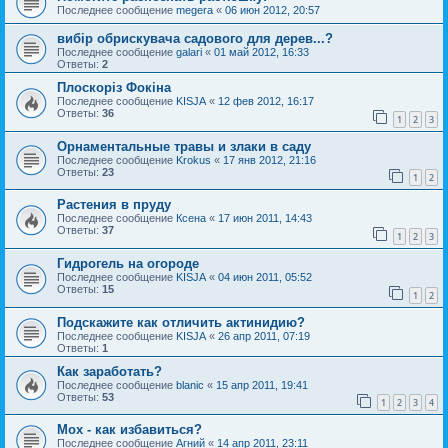
Последнее сообщение
megera
«
06 июн 2012, 20:57
вибір обрискувача садового для дерев...?
Последнее сообщение
galari
«
01 май 2012, 16:33
Ответы:
2
Плоскоріз Фокіна
Последнее сообщение
KISJA
«
12 фев 2012, 16:17
Ответы:
36
1
2
3
Орнаментальные травы и злаки в саду
Последнее сообщение
Krokus
«
17 янв 2012, 21:16
Ответы:
23
1
2
Растения в пруду
Последнее сообщение
Ксена
«
17 июн 2011, 14:43
Ответы:
37
1
2
3
Гидрогель на огороде
Последнее сообщение
KISJA
«
04 июн 2011, 05:52
Ответы:
15
1
2
Подскажите как отличить актинидию?
Последнее сообщение
KISJA
«
26 апр 2011, 07:19
Ответы:
1
Как заработать?
Последнее сообщение
blanic
«
15 апр 2011, 19:41
Ответы:
53
1
2
3
4
Мох - как избавиться?
Последнее сообщение
Агний
«
14 апр 2011, 23:11