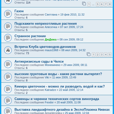
Ответы:
114
1
5
6
7
8
…
Газон
Последнее сообщение
Светлана
«
19 фев 2010, 11:32
Ответы:
6
Подскажите неприхотливые растения
Последнее сообщение
Алесечка
«
07 окт 2009, 17:24
Ответы:
5
Странное растение
Последнее сообщение
ДюДюка
«
08 сен 2009, 09:12
Встреча Клуба цветоводов-дачников
Последнее сообщение
mausi1968
«
08 июл 2009, 14:32
Ответы:
73
1
2
3
4
5
Антикризисные сады в Челси
Последнее сообщение
Монекинеко
«
29 июн 2009, 08:11
Ответы:
6
высокие грунтовые воды - какие растени вытерпят?
Последнее сообщение
Viki
«
11 июн 2009, 13:49
Ответы:
8
Кемира цветочное - можно ли разводить водой и как?
Последнее сообщение
Katradze
«
22 май 2009, 12:14
Ответы:
2
Саженцы и черенки технических сортов винограда
Последнее сообщение
Feodor
«
20 май 2009, 11:08
Выставка ландшафтного дизайна в ЭкспоПлазена Нивках
Последнее сообщение
AnnaVeronika
«
25 мар 2009, 12:04