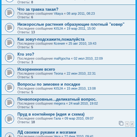
Ответы:
8
Что за травка такая?
Последнее сообщение
Vitaya
«
08 апр 2011, 08:23
Ответы:
6
Низкорослые растения образующие плотный "ковер"
Последнее сообщение
KISJA
«
19 мар 2011, 15:00
Ответы:
13
Как зовут-подскажите,пожалуйста
Последнее сообщение
Ксения
«
25 авг 2010, 19:43
Ответы:
5
Кто это?
Последнее сообщение
maRgocha
«
02 июл 2010, 22:09
Ответы:
3
Искоренение всего
Последнее сообщение
Teona
«
22 июн 2010, 22:31
Ответы:
5
Вопросы по зимовке и посадке
Последнее сообщение
KISJA
«
15 июн 2010, 13:08
Ответы:
5
Почвопокровные...деликатный вопрос.
Последнее сообщение
megera
«
24 май 2010, 19:02
Ответы:
5
Пруд в контейнере (идея и схема)
Последнее сообщение
Гала
«
09 мар 2010, 09:07
Ответы:
18
1
2
ЛД своими руками и мозгами
Последнее сообщение
Vera
«
22 фев 2010, 09:41