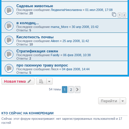
Садовые животные
Последнее сообщение
ЛюдмилаНиколаевна
«
01 июл 2008, 17:08
Ответы:
20
1
2
в колодец...
Последнее сообщение
mama_More
«
30 апр 2008, 15:42
Ответы:
5
Кислотность почвы
Последнее сообщение
Aileen
«
25 апр 2008, 11:42
Ответы:
10
Стратификация семян
Последнее сообщение
Faiolly
«
06 фев 2008, 10:38
Ответы:
2
про газонную траву вопрос
Последнее сообщение
Люся
«
04 фев 2008, 14:44
Ответы:
5
Новая тема
1
2
След.
54 темы
Перейти
КТО СЕЙЧАС НА КОНФЕРЕНЦИИ
Сейчас этот форум просматривают: нет зарегистрированных пользователей и 17
гостей