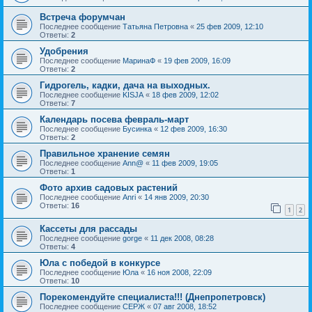
Встреча форумчан
Последнее сообщение
Татьяна Петровна
«
25 фев 2009, 12:10
Ответы:
2
Удобрения
Последнее сообщение
МаринаФ
«
19 фев 2009, 16:09
Ответы:
2
Гидрогель, кадки, дача на выходных.
Последнее сообщение
KISJA
«
18 фев 2009, 12:02
Ответы:
7
Календарь посева февраль-март
Последнее сообщение
Бусинка
«
12 фев 2009, 16:30
Ответы:
2
Правильное хранение семян
Последнее сообщение
Ann@
«
11 фев 2009, 19:05
Ответы:
1
Фото архив садовых растений
Последнее сообщение
Anri
«
14 янв 2009, 20:30
Ответы:
16
1
2
Кассеты для рассады
Последнее сообщение
gorge
«
11 дек 2008, 08:28
Ответы:
4
Юла с победой в конкурсе
Последнее сообщение
Юла
«
16 ноя 2008, 22:09
Ответы:
10
Порекомендуйте специалиста!!! (Днепропетровск)
Последнее сообщение
СЕРЖ
«
07 авг 2008, 18:52