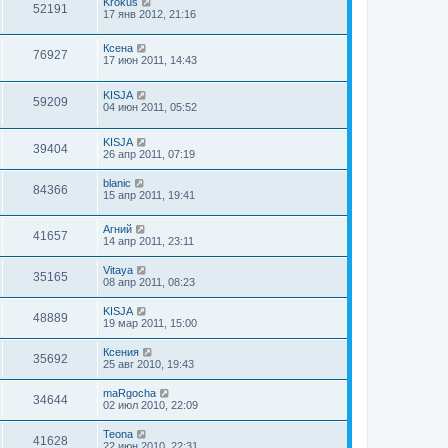
Krokus
52191
17 янв 2012, 21:16
Ксена
76927
17 июн 2011, 14:43
KISJA
59209
04 июн 2011, 05:52
KISJA
39404
26 апр 2011, 07:19
blanic
84366
15 апр 2011, 19:41
Агний
41657
14 апр 2011, 23:11
Vitaya
35165
08 апр 2011, 08:23
KISJA
48889
19 мар 2011, 15:00
Ксения
35692
25 авг 2010, 19:43
maRgocha
34644
02 июл 2010, 22:09
Teona
41628
22 июн 2010, 22:31