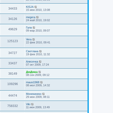
KISJA
34433
15 июн 2010, 13:08
megera
34126
24 май 2010, 19:02
Гала
49629
09 мар 2010, 09:07
Vera
125123
22 фев 2010, 09:41
Светлана
34727
19 фев 2010, 11:32
Алесечка
33437
07 окт 2009, 17:24
ДюДюка
38149
08 сен 2009, 09:12
mausi1968
109296
08 июл 2009, 14:32
Монекинеко
44474
29 июн 2009, 08:11
Viki
758332
11 июн 2009, 13:49