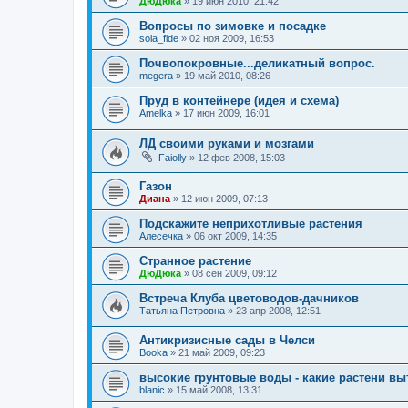
ДюДюка
»
19 июн 2010, 21:42
Вопросы по зимовке и посадке
sola_fide
»
02 ноя 2009, 16:53
Почвопокровные...деликатный вопрос.
megera
»
19 май 2010, 08:26
Пруд в контейнере (идея и схема)
Amelka
»
17 июн 2009, 16:01
ЛД своими руками и мозгами
Faiolly
»
12 фев 2008, 15:03
Газон
Диана
»
12 июн 2009, 07:13
Подскажите неприхотливые растения
Алесечка
»
06 окт 2009, 14:35
Странное растение
ДюДюка
»
08 сен 2009, 09:12
Встреча Клуба цветоводов-дачников
Татьяна Петровна
»
23 апр 2008, 12:51
Антикризисные сады в Челси
Booka
»
21 май 2009, 09:23
высокие грунтовые воды - какие растени вы
blanic
»
15 май 2008, 13:31