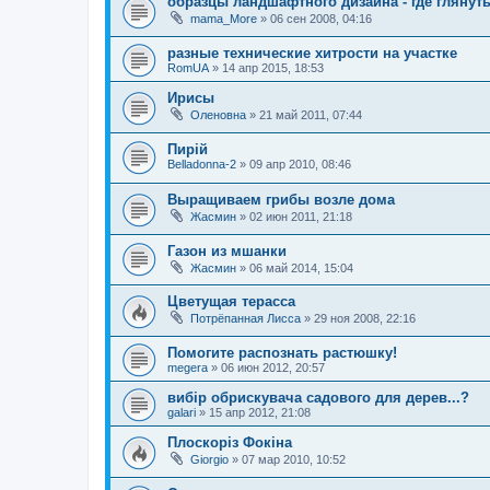
образцы ландшафтного дизайна - где глянут
mama_More
»
06 сен 2008, 04:16
разные технические хитрости на участке
RomUA
»
14 апр 2015, 18:53
Ирисы
Оленовна
»
21 май 2011, 07:44
Пирій
Belladonna-2
»
09 апр 2010, 08:46
Выращиваем грибы возле дома
Жасмин
»
02 июн 2011, 21:18
Газон из мшанки
Жасмин
»
06 май 2014, 15:04
Цветущая терасса
Потрёпанная Лисса
»
29 ноя 2008, 22:16
Помогите распознать растюшку!
megera
»
06 июн 2012, 20:57
вибір обрискувача садового для дерев...?
galari
»
15 апр 2012, 21:08
Плоскоріз Фокіна
Giorgio
»
07 мар 2010, 10:52