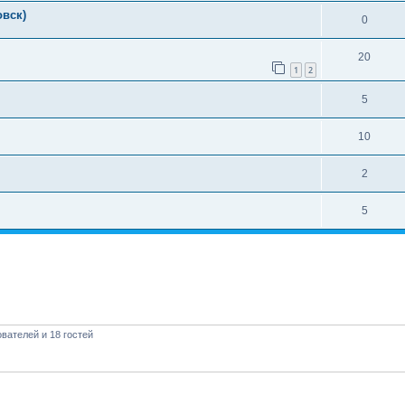
овск)
0
20
1
2
5
10
2
5
вателей и 18 гостей