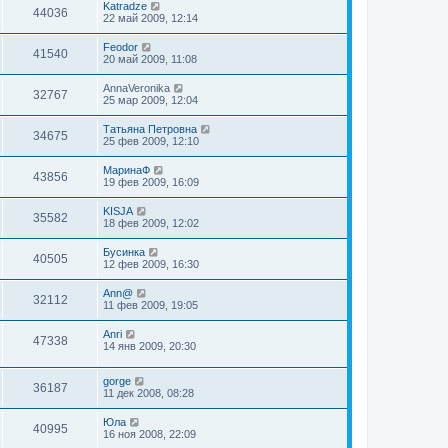
Katradze
44036
22 май 2009, 12:14
Feodor
41540
20 май 2009, 11:08
AnnaVeronika
32767
25 мар 2009, 12:04
Татьяна Петровна
34675
25 фев 2009, 12:10
МаринаФ
43856
19 фев 2009, 16:09
KISJA
35582
18 фев 2009, 12:02
Бусинка
40505
12 фев 2009, 16:30
Ann@
32112
11 фев 2009, 19:05
Anri
47338
14 янв 2009, 20:30
gorge
36187
11 дек 2008, 08:28
Юла
40995
16 ноя 2008, 22:09