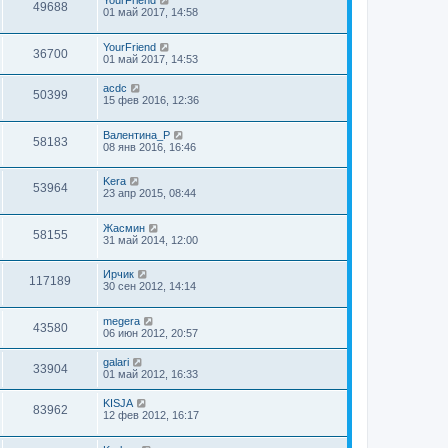
YourFriend
49688
01 май 2017, 14:58
YourFriend
36700
01 май 2017, 14:53
acdc
50399
15 фев 2016, 12:36
Валентина_Р
58183
08 янв 2016, 16:46
Kera
53964
23 апр 2015, 08:44
Жасмин
58155
31 май 2014, 12:00
Ирчик
117189
30 сен 2012, 14:14
megera
43580
06 июн 2012, 20:57
galari
33904
01 май 2012, 16:33
KISJA
83962
12 фев 2012, 16:17