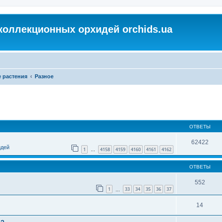
коллекционных орхидей orchids.ua
 растения
Разное
ОТВЕТЫ
62422
идей
1
4158
4159
4160
4161
4162
…
ОТВЕТЫ
552
1
33
34
35
36
37
…
14