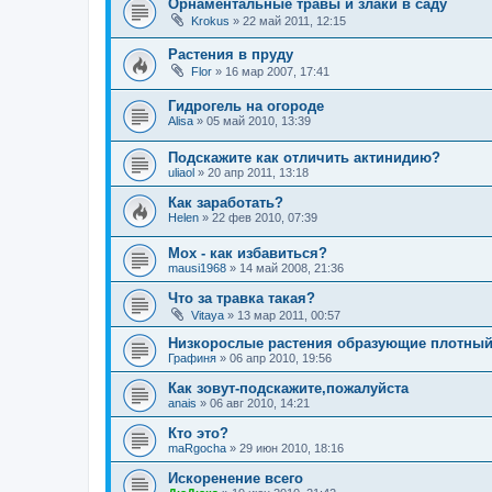
Орнаментальные травы и злаки в саду
Krokus
»
22 май 2011, 12:15
Растения в пруду
Flor
»
16 мар 2007, 17:41
Гидрогель на огороде
Alisa
»
05 май 2010, 13:39
Подскажите как отличить актинидию?
uliaol
»
20 апр 2011, 13:18
Как заработать?
Helen
»
22 фев 2010, 07:39
Мох - как избавиться?
mausi1968
»
14 май 2008, 21:36
Что за травка такая?
Vitaya
»
13 мар 2011, 00:57
Низкорослые растения образующие плотный
Графиня
»
06 апр 2010, 19:56
Как зовут-подскажите,пожалуйста
anais
»
06 авг 2010, 14:21
Кто это?
maRgocha
»
29 июн 2010, 18:16
Искоренение всего