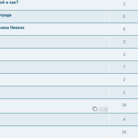
ой и как?
2
ограда
0
зена Нивках
0
2
2
7
2
1
16
1
2
4
10