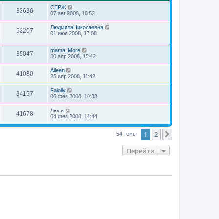
СЕРЖ
33636
07 авг 2008, 18:52
ЛюдмилаНиколаевна
53207
01 июл 2008, 17:08
mama_More
35047
30 апр 2008, 15:42
Aileen
41080
25 апр 2008, 11:42
Faiolly
34157
06 фев 2008, 10:38
Люся
41678
04 фев 2008, 14:44
1
2
След.
54 темы
Перейти