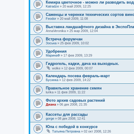
Кемира цветочное - можно ли разводить вод
Katradze
»
20 май 2009, 12:25
Саженцы и черенки технических сортов вин
Feodor
»
20 май 2009, 11:08
Выставка ландшафтного дизайна в ЭкспоПла
AnnaVeronika
»
25 мар 2009, 12:04
Встреча форумчан
Зоська
»
25 фев 2009, 10:02
Удобрения
МаринаФ
»
17 фев 2009, 13:29
Гидрогель, кадки, дача на выходных.
wolke
»
12 фев 2009, 00:07
Календарь посева февраль-март
Бусинка
»
12 фев 2009, 14:22
Правильное хранение семян
lurika
»
11 фев 2009, 11:22
Фото архив садовых растений
Диана
»
06 дек 2008, 21:35
Кассеты для рассады
gorge
»
08 дек 2008, 12:41
Юла с победой в конкурсе
Татьяна Петровна
»
02 окт 2008, 12:26