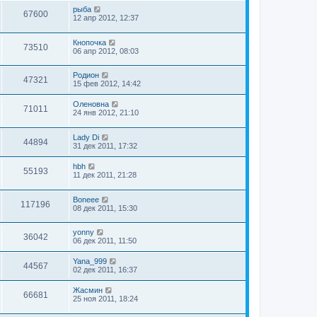
рыба
67600
12 апр 2012, 12:37
Кнопочка
73510
06 апр 2012, 08:03
Родион
47321
15 фев 2012, 14:42
Оленовна
71011
24 янв 2012, 21:10
Lady Di
44894
31 дек 2011, 17:32
hbh
55193
11 дек 2011, 21:28
Boneee
117196
08 дек 2011, 15:30
yonny
36042
06 дек 2011, 11:50
Yana_999
44567
02 дек 2011, 16:37
Жасмин
66681
25 ноя 2011, 18:24