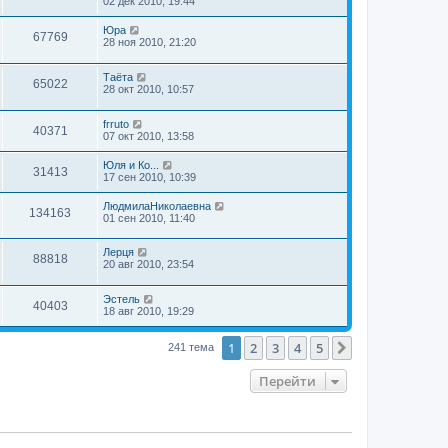
02 дек 2010, 19:44
Юра
67769
28 ноя 2010, 21:20
Таёта
65022
28 окт 2010, 10:57
frruto
40371
07 окт 2010, 13:58
Юля и Ко...
31413
17 сен 2010, 10:39
ЛюдмилаНиколаевна
134163
01 сен 2010, 11:40
Лерця
88818
20 авг 2010, 23:54
Эстель
40403
18 авг 2010, 19:29
1
2
3
4
5
След.
241 тема
Перейти