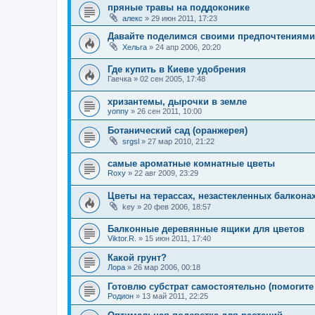
пряные травы на поддоконике
алекс
»
29 июн 2011, 17:23
Давайте поделимся своими предпочтениями
Хельга
»
24 апр 2006, 20:20
Где купить в Киеве удобрения
Гаечка
»
02 сен 2005, 17:48
хризантемы, дырочки в земле
yonny
»
26 сен 2011, 10:00
Ботанический сад (оранжерея)
srgsl
»
27 мар 2010, 21:22
самые ароматные комнатные цветы
Roxy
»
22 авг 2009, 23:29
Цветы на терассах, незастекленных балкона
key
»
20 фев 2006, 18:57
Балконные деревянные ящики для цветов
Viktor.R.
»
15 июн 2011, 17:40
Какой грунт?
Лора
»
26 мар 2006, 00:18
Готовлю субстрат самостоятельно (помогите
Родион
»
13 май 2011, 22:25