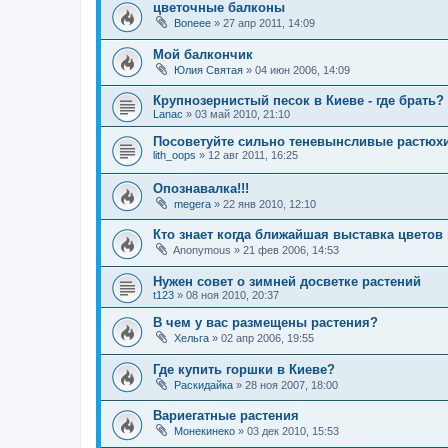
цветочные балконы
Boneee
»
27 апр 2011, 14:09
Мой балкончик
Юлия Святая
»
04 июн 2006, 14:09
Крупнозернистый песок в Киеве - где брать?
Lanac
»
03 май 2010, 21:10
Посоветуйте сильно теневынсливые растюх
lith_oops
»
12 авг 2011, 16:25
Опознавалка!!!
megera
»
22 янв 2010, 12:10
Кто знает когда ближайшая выставка цветов 
Anonymous
»
21 фев 2006, 14:53
Нужен совет о зимней досветке растений
t123
»
08 ноя 2010, 20:37
В чем у вас размещены растения?
Хельга
»
02 апр 2006, 19:55
Где купить горшки в Киеве?
Раскидайка
»
28 ноя 2007, 18:00
Вариегатные растения
Монекинеко
»
03 дек 2010, 15:53