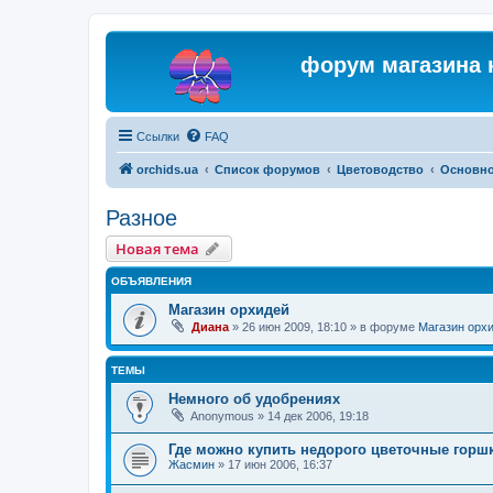
форум магазина 
Ссылки
FAQ
orchids.ua
Список форумов
Цветоводство
Основн
Разное
Новая тема
ОБЪЯВЛЕНИЯ
Магазин орхидей
Диана
»
26 июн 2009, 18:10
» в форуме
Магазин орх
ТЕМЫ
Немного об удобрениях
Anonymous
»
14 дек 2006, 19:18
Где можно купить недорого цветочные горш
Жасмин
»
17 июн 2006, 16:37