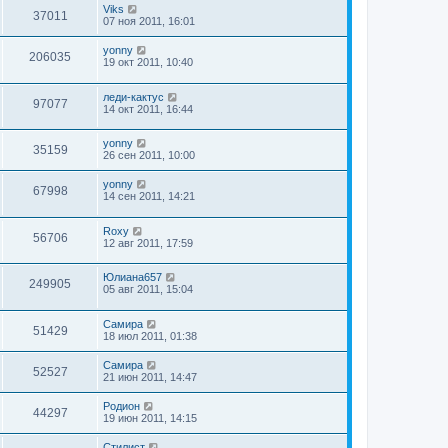
Viks
37011
07 ноя 2011, 16:01
yonny
206035
19 окт 2011, 10:40
леди-кактус
97077
14 окт 2011, 16:44
yonny
35159
26 сен 2011, 10:00
yonny
67998
14 сен 2011, 14:21
Roxy
56706
12 авг 2011, 17:59
Юлиана657
249905
05 авг 2011, 15:04
Самира
51429
18 июл 2011, 01:38
Самира
52527
21 июн 2011, 14:47
Родион
44297
19 июн 2011, 14:15
Стилист