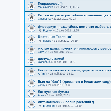
Понравилось ))
Монекинеко
»
21 июл 2011, 14:17
Вот как-то резко разлюбила комнатные цветы
Оленовна
»
21 дек 2011, 00:24
флорариум, пожалуйста, помогите выбрать 
Родион
»
10 фев 2012, 11:25
Цветочная "солянка"
galous
»
31 мар 2010, 20:19
милые дамы, помогите начинающему цветов
Lady Di
»
16 дек 2011, 16:01
цветущие зимой
Оленовна
»
11 авг 2011, 08:37
Как пользоваться эпином, цирконом и корн
ArAmAt
»
16 май 2010, 14:22
Был ли "бал"? (хризантем в Никитском саду)
yonny
»
21 ноя 2011, 14:39
Лакмусовая бумага
Anny
»
17 янв 2008, 20:12
Автоматический полив растений :)
Е_ленчик
»
03 июн 2010, 23:19