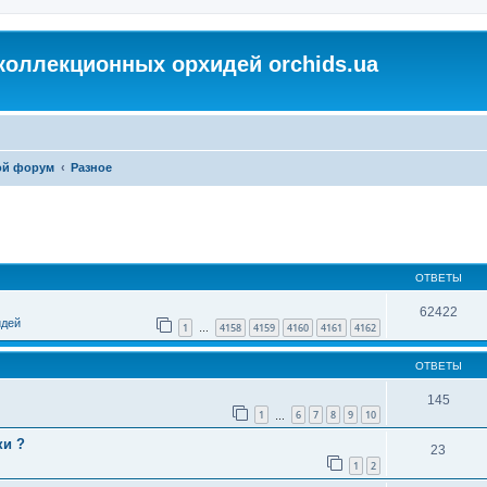
коллекционных орхидей orchids.ua
ой форум
Разное
ОТВЕТЫ
62422
идей
1
4158
4159
4160
4161
4162
…
ОТВЕТЫ
145
1
6
7
8
9
10
…
ки ?
23
1
2