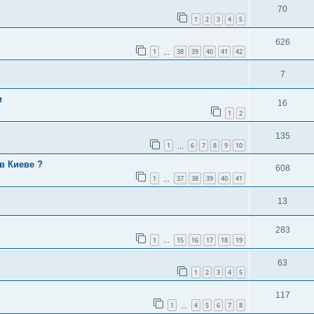
70
1
2
3
4
5
626
1
38
39
40
41
42
…
7
и
16
1
2
135
1
6
7
8
9
10
…
в Киеве ?
608
1
37
38
39
40
41
…
13
283
1
15
16
17
18
19
…
63
1
2
3
4
5
117
1
4
5
6
7
8
…