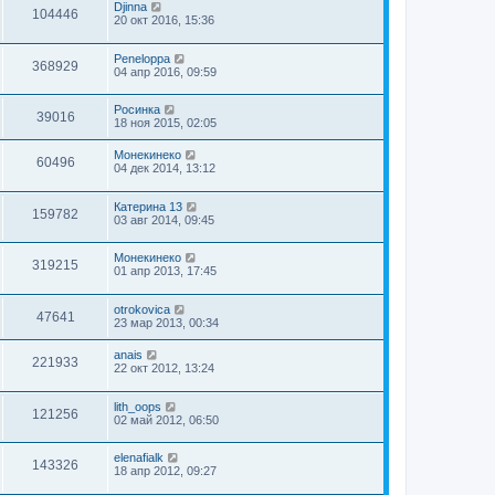
Djinna
104446
20 окт 2016, 15:36
Peneloppa
368929
04 апр 2016, 09:59
Росинка
39016
18 ноя 2015, 02:05
Монекинеко
60496
04 дек 2014, 13:12
Катерина 13
159782
03 авг 2014, 09:45
Монекинеко
319215
01 апр 2013, 17:45
otrokovica
47641
23 мар 2013, 00:34
anais
221933
22 окт 2012, 13:24
lith_oops
121256
02 май 2012, 06:50
elenafialk
143326
18 апр 2012, 09:27