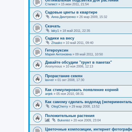
Оптимальная подсветка для растений
Стилист
»
15 июн 2011, 21:54
Садовые цветы в квартире
Анна Дмитренко
»
26 мар 2009, 15:32
Скачать
laky1
»
18 май 2011, 22:35
Садики на весу
Zhaako
»
10 май 2011, 09:40
Гетероуксин
Мария Антоновна
»
09 май 2011, 10:50
Давайте обсудим "грунт в пакетах"
Anonymous
»
10 ноя 2006, 12:13
Прорастание семян
lavver
»
01 окт 2008, 17:30
Как стимулировать появление корней
anjek
»
05 ноя 2010, 08:31
Как самому сделать водопад (экпериментал
OlegCherry
»
29 мар 2008, 13:52
Положительные растения
Bukenist
»
20 ноя 2009, 23:04
Цветочные композиции, интернет фотограф