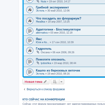
Nuta
»
19 окт 2010, 14:17
Грибной эксперимент
Эстель
»
30 май 2010, 12:06
Что посадить во флорариум?
Ямайка
»
18 апр 2007, 13:25
Адаптогени - Біостимулятори
alternativa
»
03 июн 2010, 11:18
Ямс
Юля и Ко...
»
17 сен 2010, 10:39
Гидрогель
Оксана
»
06 ноя 2006, 09:26
Помогите опознать.
lydoshka
»
19 мар 2010, 08:44
Кашпо из березовых веточек
Эстель
»
19 июл 2010, 08:16
Новая тема
Вернуться к списку форумов
КТО СЕЙЧАС НА КОНФЕРЕНЦИИ
Сейчас этот форум просматривают: нет зарегистрированных пользо