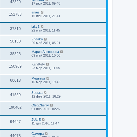
42320
17 июн 2011, 09:48
anais
152783
15 июн 2011, 21:41
laky1
37810
22 май 2011, 11:45
Zhaako
50130
20 май 2011, 05:21
Мария Антоновна
38328
09 май 2011, 10:50
KatyKety
150969
23 мар 2011, 11:55
Медведь
60013
16 мар 2011, 19:42
Зоська
41559
12 фев 2011, 16:29
OlegCherry
190402
01 янв 2011, 10:26
JULIE
94647
11 дек 2010, 11:47
Самира
44078