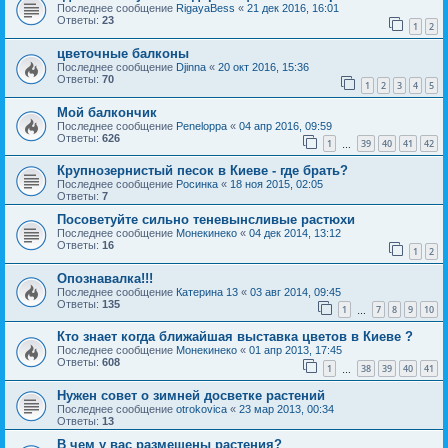
Последнее сообщение
RigayaBess
«
21 дек 2016, 16:01
Ответы:
23
1
2
цветочные балконы
Последнее сообщение
Djinna
«
20 окт 2016, 15:36
Ответы:
70
1
2
3
4
5
Мой балкончик
Последнее сообщение
Peneloppa
«
04 апр 2016, 09:59
Ответы:
626
1
39
40
41
42
…
Крупнозернистый песок в Киеве - где брать?
Последнее сообщение
Росинка
«
18 ноя 2015, 02:05
Ответы:
7
Посоветуйте сильно теневынсливые растюхи
Последнее сообщение
Монекинеко
«
04 дек 2014, 13:12
Ответы:
16
1
2
Опознавалка!!!
Последнее сообщение
Катерина 13
«
03 авг 2014, 09:45
Ответы:
135
1
7
8
9
10
…
Кто знает когда ближайшая выставка цветов в Киеве ?
Последнее сообщение
Монекинеко
«
01 апр 2013, 17:45
Ответы:
608
1
38
39
40
41
…
Нужен совет о зимней досветке растений
Последнее сообщение
otrokovica
«
23 мар 2013, 00:34
Ответы:
13
В чем у вас размещены растения?