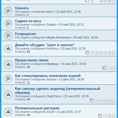
1
4
5
6
7
…
Скачать
Последнее сообщение
laky1
«
22 май 2011, 11:45
Ответы:
4
Садики на весу
Последнее сообщение
Zhaako
«
20 май 2011, 05:21
Ответы:
6
Гетероуксин
Последнее сообщение
Мария Антоновна
«
09 май 2011, 10:50
Давайте обсудим "грунт в пакетах"
Последнее сообщение
KatyKety
«
23 мар 2011, 11:55
Ответы:
83
1
2
3
4
5
6
Прорастание семян
Последнее сообщение
Медведь
«
16 мар 2011, 19:42
Ответы:
25
1
2
Как стимулировать появление корней
Последнее сообщение
Зоська
«
12 фев 2011, 16:29
Ответы:
11
Как самому сделать водопад (экпериментальный
образец)
Последнее сообщение
OlegCherry
«
01 янв 2011, 10:26
Ответы:
64
1
2
3
4
5
Положительные растения
Последнее сообщение
JULIE
«
11 дек 2010, 11:47
Ответы:
44
1
2
3