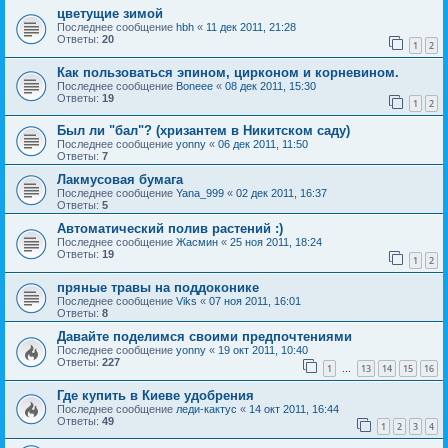
цветущие зимой
Последнее сообщение
hbh
«
11 дек 2011, 21:28
Ответы:
20
1
2
Как пользоваться эпином, цирконом и корневином.
Последнее сообщение
Boneee
«
08 дек 2011, 15:30
Ответы:
19
1
2
Был ли "бал"? (хризантем в Никитском саду)
Последнее сообщение
yonny
«
06 дек 2011, 11:50
Ответы:
7
Лакмусовая бумага
Последнее сообщение
Yana_999
«
02 дек 2011, 16:37
Ответы:
5
Автоматический полив растений :)
Последнее сообщение
Жасмин
«
25 ноя 2011, 18:24
Ответы:
19
1
2
пряные травы на поддоконике
Последнее сообщение
Viks
«
07 ноя 2011, 16:01
Ответы:
8
Давайте поделимся своими предпочтениями
Последнее сообщение
yonny
«
19 окт 2011, 10:40
Ответы:
227
1
13
14
15
16
…
Где купить в Киеве удобрения
Последнее сообщение
леди-кактус
«
14 окт 2011, 16:44
Ответы:
49
1
2
3
4