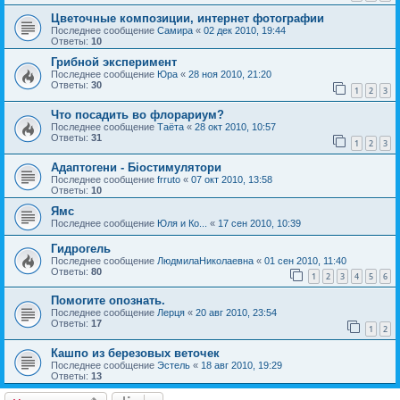
Цветочные композиции, интернет фотографии
Последнее сообщение
Самира
«
02 дек 2010, 19:44
Ответы:
10
Грибной эксперимент
Последнее сообщение
Юра
«
28 ноя 2010, 21:20
Ответы:
30
1
2
3
Что посадить во флорариум?
Последнее сообщение
Таёта
«
28 окт 2010, 10:57
Ответы:
31
1
2
3
Адаптогени - Біостимулятори
Последнее сообщение
frruto
«
07 окт 2010, 13:58
Ответы:
10
Ямс
Последнее сообщение
Юля и Ко...
«
17 сен 2010, 10:39
Гидрогель
Последнее сообщение
ЛюдмилаНиколаевна
«
01 сен 2010, 11:40
Ответы:
80
1
2
3
4
5
6
Помогите опознать.
Последнее сообщение
Лерця
«
20 авг 2010, 23:54
Ответы:
17
1
2
Кашпо из березовых веточек
Последнее сообщение
Эстель
«
18 авг 2010, 19:29
Ответы:
13