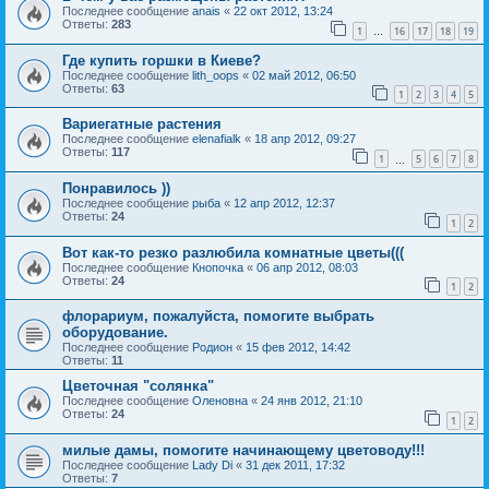
Последнее сообщение
anais
«
22 окт 2012, 13:24
Ответы:
283
1
16
17
18
19
…
Где купить горшки в Киеве?
Последнее сообщение
lith_oops
«
02 май 2012, 06:50
Ответы:
63
1
2
3
4
5
Вариегатные растения
Последнее сообщение
elenafialk
«
18 апр 2012, 09:27
Ответы:
117
1
5
6
7
8
…
Понравилось ))
Последнее сообщение
рыба
«
12 апр 2012, 12:37
Ответы:
24
1
2
Вот как-то резко разлюбила комнатные цветы(((
Последнее сообщение
Кнопочка
«
06 апр 2012, 08:03
Ответы:
24
1
2
флорариум, пожалуйста, помогите выбрать
оборудование.
Последнее сообщение
Родион
«
15 фев 2012, 14:42
Ответы:
11
Цветочная "солянка"
Последнее сообщение
Оленовна
«
24 янв 2012, 21:10
Ответы:
24
1
2
милые дамы, помогите начинающему цветоводу!!!
Последнее сообщение
Lady Di
«
31 дек 2011, 17:32
Ответы:
7