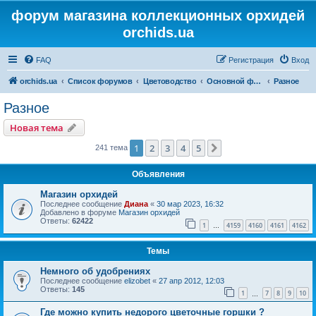
форум магазина коллекционных орхидей
orchids.ua
FAQ
Регистрация
Вход
orchids.ua
Список форумов
Цветоводство
Основной форум
Разное
Разное
Новая тема
1
2
3
4
5
След.
241 тема
Объявления
Магазин орхидей
Последнее сообщение
Диана
«
30 мар 2023, 16:32
Добавлено в форуме
Магазин орхидей
Ответы:
62422
1
4159
4160
4161
4162
…
Темы
Немного об удобрениях
Последнее сообщение
elizobet
«
27 апр 2012, 12:03
Ответы:
145
1
7
8
9
10
…
Где можно купить недорого цветочные горшки ?