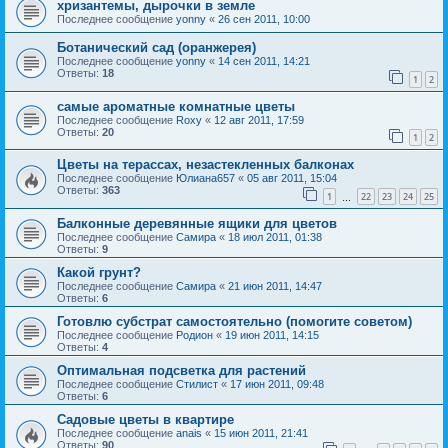
хризантемы, дырочки в земле
Последнее сообщение
yonny
«
26 сен 2011, 10:00
Ботанический сад (оранжерея)
Последнее сообщение
yonny
«
14 сен 2011, 14:21
Ответы:
18
1
2
самые ароматные комнатные цветы
Последнее сообщение
Roxy
«
12 авг 2011, 17:59
Ответы:
20
1
2
Цветы на терассах, незастекленных балконах
Последнее сообщение
Юлиана657
«
05 авг 2011, 15:04
Ответы:
363
1
22
23
24
25
…
Балконные деревянные ящики для цветов
Последнее сообщение
Самира
«
18 июл 2011, 01:38
Ответы:
9
Какой грунт?
Последнее сообщение
Самира
«
21 июн 2011, 14:47
Ответы:
6
Готовлю субстрат самостоятельно (помогите советом)
Последнее сообщение
Родион
«
19 июн 2011, 14:15
Ответы:
4
Оптимальная подсветка для растений
Последнее сообщение
Стилист
«
17 июн 2011, 09:48
Ответы:
6
Садовые цветы в квартире
Последнее сообщение
anais
«
15 июн 2011, 21:41
Ответы:
90