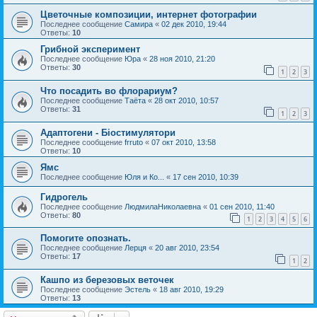
Цветочные композиции, интернет фотографии
Последнее сообщение
Самира
«
02 дек 2010, 19:44
Ответы:
10
Грибной эксперимент
Последнее сообщение
Юра
«
28 ноя 2010, 21:20
Ответы:
30
1
2
3
Что посадить во флорариум?
Последнее сообщение
Таёта
«
28 окт 2010, 10:57
Ответы:
31
1
2
3
Адаптогени - Біостимулятори
Последнее сообщение
frruto
«
07 окт 2010, 13:58
Ответы:
10
Ямс
Последнее сообщение
Юля и Ко...
«
17 сен 2010, 10:39
Гидрогель
Последнее сообщение
ЛюдмилаНиколаевна
«
01 сен 2010, 11:40
Ответы:
80
1
2
3
4
5
6
Помогите опознать.
Последнее сообщение
Лерця
«
20 авг 2010, 23:54
Ответы:
17
1
2
Кашпо из березовых веточек
Последнее сообщение
Эстель
«
18 авг 2010, 19:29
Ответы:
13