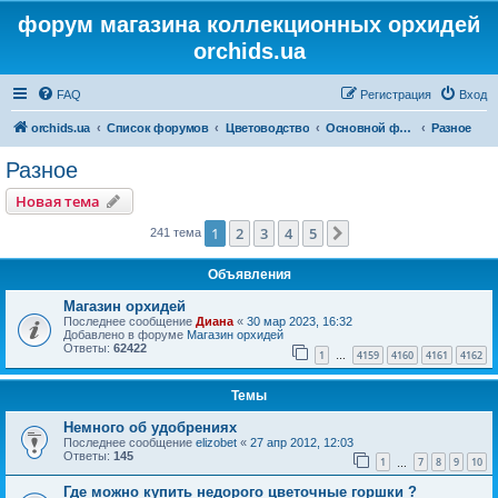
форум магазина коллекционных орхидей
orchids.ua
FAQ
Регистрация
Вход
orchids.ua
Список форумов
Цветоводство
Основной форум
Разное
Разное
Новая тема
1
2
3
4
5
След.
241 тема
Объявления
Магазин орхидей
Последнее сообщение
Диана
«
30 мар 2023, 16:32
Добавлено в форуме
Магазин орхидей
Ответы:
62422
1
4159
4160
4161
4162
…
Темы
Немного об удобрениях
Последнее сообщение
elizobet
«
27 апр 2012, 12:03
Ответы:
145
1
7
8
9
10
…
Где можно купить недорого цветочные горшки ?