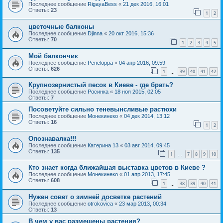
Последнее сообщение
RigayaBess
«
21 дек 2016, 16:01
Ответы:
23
1
2
цветочные балконы
Последнее сообщение
Djinna
«
20 окт 2016, 15:36
Ответы:
70
1
2
3
4
5
Мой балкончик
Последнее сообщение
Peneloppa
«
04 апр 2016, 09:59
Ответы:
626
1
39
40
41
42
…
Крупнозернистый песок в Киеве - где брать?
Последнее сообщение
Росинка
«
18 ноя 2015, 02:05
Ответы:
7
Посоветуйте сильно теневынсливые растюхи
Последнее сообщение
Монекинеко
«
04 дек 2014, 13:12
Ответы:
16
1
2
Опознавалка!!!
Последнее сообщение
Катерина 13
«
03 авг 2014, 09:45
Ответы:
135
1
7
8
9
10
…
Кто знает когда ближайшая выставка цветов в Киеве ?
Последнее сообщение
Монекинеко
«
01 апр 2013, 17:45
Ответы:
608
1
38
39
40
41
…
Нужен совет о зимней досветке растений
Последнее сообщение
otrokovica
«
23 мар 2013, 00:34
Ответы:
13
В чем у вас размещены растения?