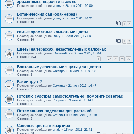
хризантемы, дырочки в земле
Последнее сообщение
yonny
«
26 сен 2011, 10:00
Ботанический сад (оранжерея)
Последнее сообщение
yonny
«
14 сен 2011, 14:21
Ответы:
18
1
2
самые ароматные комнатные цветы
Последнее сообщение
Roxy
«
12 авг 2011, 17:59
Ответы:
20
1
2
Цветы на терассах, незастекленных балконах
Последнее сообщение
Юлиана657
«
05 авг 2011, 15:04
Ответы:
363
1
22
23
24
25
…
Балконные деревянные ящики для цветов
Последнее сообщение
Самира
«
18 июл 2011, 01:38
Ответы:
9
Какой грунт?
Последнее сообщение
Самира
«
21 июн 2011, 14:47
Ответы:
6
Готовлю субстрат самостоятельно (помогите советом)
Последнее сообщение
Родион
«
19 июн 2011, 14:15
Ответы:
4
Оптимальная подсветка для растений
Последнее сообщение
Стилист
«
17 июн 2011, 09:48
Ответы:
6
Садовые цветы в квартире
Последнее сообщение
anais
«
15 июн 2011, 21:41
Ответы:
90