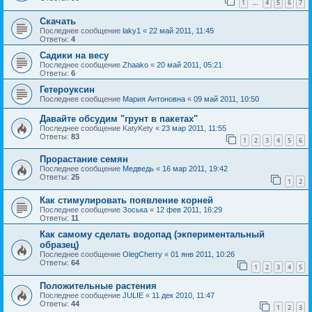
1
4
5
6
7
…
Скачать
Последнее сообщение
laky1
«
22 май 2011, 11:45
Ответы:
4
Садики на весу
Последнее сообщение
Zhaako
«
20 май 2011, 05:21
Ответы:
6
Гетероуксин
Последнее сообщение
Мария Антоновна
«
09 май 2011, 10:50
Давайте обсудим "грунт в пакетах"
Последнее сообщение
KatyKety
«
23 мар 2011, 11:55
Ответы:
83
1
2
3
4
5
6
Прорастание семян
Последнее сообщение
Медведь
«
16 мар 2011, 19:42
Ответы:
25
1
2
Как стимулировать появление корней
Последнее сообщение
Зоська
«
12 фев 2011, 16:29
Ответы:
11
Как самому сделать водопад (экпериментальный
образец)
Последнее сообщение
OlegCherry
«
01 янв 2011, 10:26
Ответы:
64
1
2
3
4
5
Положительные растения
Последнее сообщение
JULIE
«
11 дек 2010, 11:47
Ответы:
44
1
2
3