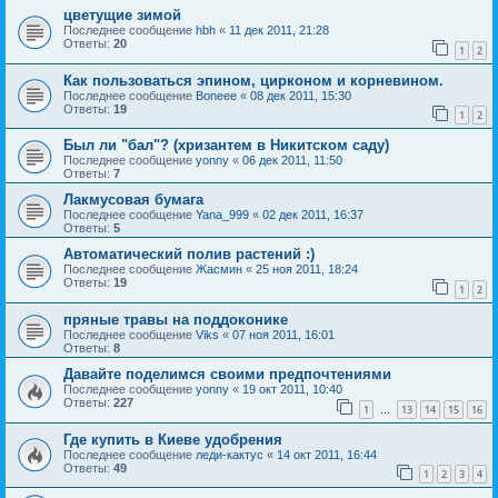
цветущие зимой
Последнее сообщение
hbh
«
11 дек 2011, 21:28
Ответы:
20
1
2
Как пользоваться эпином, цирконом и корневином.
Последнее сообщение
Boneee
«
08 дек 2011, 15:30
Ответы:
19
1
2
Был ли "бал"? (хризантем в Никитском саду)
Последнее сообщение
yonny
«
06 дек 2011, 11:50
Ответы:
7
Лакмусовая бумага
Последнее сообщение
Yana_999
«
02 дек 2011, 16:37
Ответы:
5
Автоматический полив растений :)
Последнее сообщение
Жасмин
«
25 ноя 2011, 18:24
Ответы:
19
1
2
пряные травы на поддоконике
Последнее сообщение
Viks
«
07 ноя 2011, 16:01
Ответы:
8
Давайте поделимся своими предпочтениями
Последнее сообщение
yonny
«
19 окт 2011, 10:40
Ответы:
227
1
13
14
15
16
…
Где купить в Киеве удобрения
Последнее сообщение
леди-кактус
«
14 окт 2011, 16:44
Ответы:
49
1
2
3
4