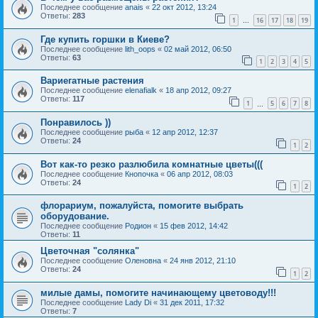
Последнее сообщение
anais
«
22 окт 2012, 13:24
Ответы:
283
1
16
17
18
19
…
Где купить горшки в Киеве?
Последнее сообщение
lith_oops
«
02 май 2012, 06:50
Ответы:
63
1
2
3
4
5
Вариегатные растения
Последнее сообщение
elenafialk
«
18 апр 2012, 09:27
Ответы:
117
1
5
6
7
8
…
Понравилось ))
Последнее сообщение
рыба
«
12 апр 2012, 12:37
Ответы:
24
1
2
Вот как-то резко разлюбила комнатные цветы(((
Последнее сообщение
Кнопочка
«
06 апр 2012, 08:03
Ответы:
24
1
2
флорариум, пожалуйста, помогите выбрать
оборудование.
Последнее сообщение
Родион
«
15 фев 2012, 14:42
Ответы:
11
Цветочная "солянка"
Последнее сообщение
Оленовна
«
24 янв 2012, 21:10
Ответы:
24
1
2
милые дамы, помогите начинающему цветоводу!!!
Последнее сообщение
Lady Di
«
31 дек 2011, 17:32
Ответы:
7