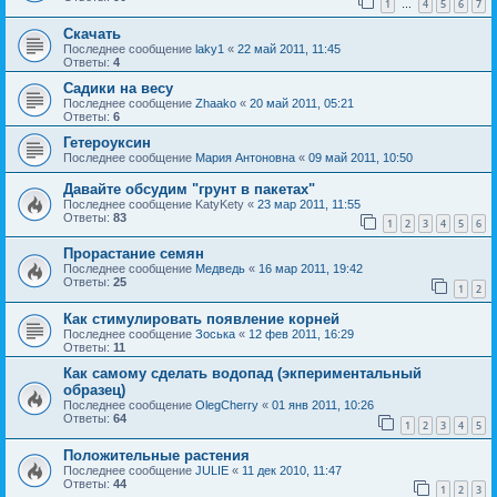
1
4
5
6
7
…
Скачать
Последнее сообщение
laky1
«
22 май 2011, 11:45
Ответы:
4
Садики на весу
Последнее сообщение
Zhaako
«
20 май 2011, 05:21
Ответы:
6
Гетероуксин
Последнее сообщение
Мария Антоновна
«
09 май 2011, 10:50
Давайте обсудим "грунт в пакетах"
Последнее сообщение
KatyKety
«
23 мар 2011, 11:55
Ответы:
83
1
2
3
4
5
6
Прорастание семян
Последнее сообщение
Медведь
«
16 мар 2011, 19:42
Ответы:
25
1
2
Как стимулировать появление корней
Последнее сообщение
Зоська
«
12 фев 2011, 16:29
Ответы:
11
Как самому сделать водопад (экпериментальный
образец)
Последнее сообщение
OlegCherry
«
01 янв 2011, 10:26
Ответы:
64
1
2
3
4
5
Положительные растения
Последнее сообщение
JULIE
«
11 дек 2010, 11:47
Ответы:
44
1
2
3