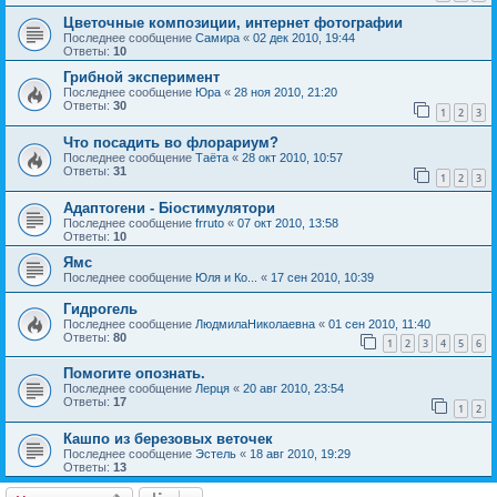
Цветочные композиции, интернет фотографии
Последнее сообщение
Самира
«
02 дек 2010, 19:44
Ответы:
10
Грибной эксперимент
Последнее сообщение
Юра
«
28 ноя 2010, 21:20
Ответы:
30
1
2
3
Что посадить во флорариум?
Последнее сообщение
Таёта
«
28 окт 2010, 10:57
Ответы:
31
1
2
3
Адаптогени - Біостимулятори
Последнее сообщение
frruto
«
07 окт 2010, 13:58
Ответы:
10
Ямс
Последнее сообщение
Юля и Ко...
«
17 сен 2010, 10:39
Гидрогель
Последнее сообщение
ЛюдмилаНиколаевна
«
01 сен 2010, 11:40
Ответы:
80
1
2
3
4
5
6
Помогите опознать.
Последнее сообщение
Лерця
«
20 авг 2010, 23:54
Ответы:
17
1
2
Кашпо из березовых веточек
Последнее сообщение
Эстель
«
18 авг 2010, 19:29
Ответы:
13