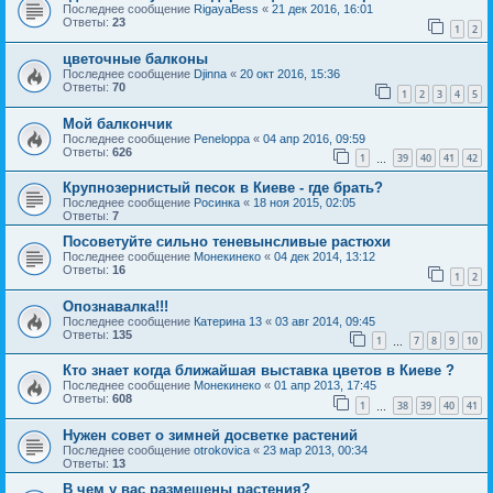
Последнее сообщение
RigayaBess
«
21 дек 2016, 16:01
Ответы:
23
1
2
цветочные балконы
Последнее сообщение
Djinna
«
20 окт 2016, 15:36
Ответы:
70
1
2
3
4
5
Мой балкончик
Последнее сообщение
Peneloppa
«
04 апр 2016, 09:59
Ответы:
626
1
39
40
41
42
…
Крупнозернистый песок в Киеве - где брать?
Последнее сообщение
Росинка
«
18 ноя 2015, 02:05
Ответы:
7
Посоветуйте сильно теневынсливые растюхи
Последнее сообщение
Монекинеко
«
04 дек 2014, 13:12
Ответы:
16
1
2
Опознавалка!!!
Последнее сообщение
Катерина 13
«
03 авг 2014, 09:45
Ответы:
135
1
7
8
9
10
…
Кто знает когда ближайшая выставка цветов в Киеве ?
Последнее сообщение
Монекинеко
«
01 апр 2013, 17:45
Ответы:
608
1
38
39
40
41
…
Нужен совет о зимней досветке растений
Последнее сообщение
otrokovica
«
23 мар 2013, 00:34
Ответы:
13
В чем у вас размещены растения?