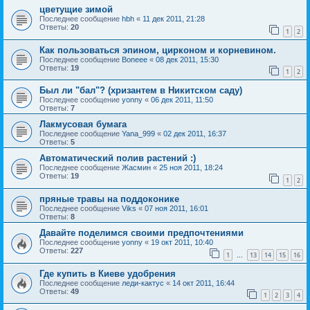
цветущие зимой
Последнее сообщение
hbh
«
11 дек 2011, 21:28
Ответы:
20
1
2
Как пользоваться эпином, цирконом и корневином.
Последнее сообщение
Boneee
«
08 дек 2011, 15:30
Ответы:
19
1
2
Был ли "бал"? (хризантем в Никитском саду)
Последнее сообщение
yonny
«
06 дек 2011, 11:50
Ответы:
7
Лакмусовая бумага
Последнее сообщение
Yana_999
«
02 дек 2011, 16:37
Ответы:
5
Автоматический полив растений :)
Последнее сообщение
Жасмин
«
25 ноя 2011, 18:24
Ответы:
19
1
2
пряные травы на поддоконике
Последнее сообщение
Viks
«
07 ноя 2011, 16:01
Ответы:
8
Давайте поделимся своими предпочтениями
Последнее сообщение
yonny
«
19 окт 2011, 10:40
Ответы:
227
1
13
14
15
16
…
Где купить в Киеве удобрения
Последнее сообщение
леди-кактус
«
14 окт 2011, 16:44
Ответы:
49
1
2
3
4