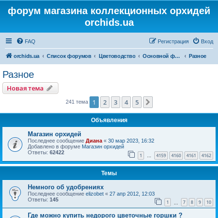
форум магазина коллекционных орхидей
orchids.ua
FAQ
Регистрация
Вход
orchids.ua
Список форумов
Цветоводство
Основной форум
Разное
Разное
Новая тема
1
2
3
4
5
След.
241 тема
Объявления
Магазин орхидей
Последнее сообщение
Диана
«
30 мар 2023, 16:32
Добавлено в форуме
Магазин орхидей
Ответы:
62422
1
4159
4160
4161
4162
…
Темы
Немного об удобрениях
Последнее сообщение
elizobet
«
27 апр 2012, 12:03
Ответы:
145
1
7
8
9
10
…
Где можно купить недорого цветочные горшки ?