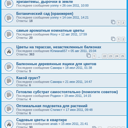
хризантемы, дырочки в земле
Последнее сообщение
yonny
«
26 сен 2011, 10:00
Ботанический сад (оранжерея)
Последнее сообщение
yonny
«
14 сен 2011, 14:21
Ответы:
18
1
2
самые ароматные комнатные цветы
Последнее сообщение
Roxy
«
12 авг 2011, 17:59
Ответы:
20
1
2
Цветы на терассах, незастекленных балконах
Последнее сообщение
Юлиана657
«
05 авг 2011, 15:04
Ответы:
363
1
22
23
24
25
…
Балконные деревянные ящики для цветов
Последнее сообщение
Самира
«
18 июл 2011, 01:38
Ответы:
9
Какой грунт?
Последнее сообщение
Самира
«
21 июн 2011, 14:47
Ответы:
6
Готовлю субстрат самостоятельно (помогите советом)
Последнее сообщение
Родион
«
19 июн 2011, 14:15
Ответы:
4
Оптимальная подсветка для растений
Последнее сообщение
Стилист
«
17 июн 2011, 09:48
Ответы:
6
Садовые цветы в квартире
Последнее сообщение
anais
«
15 июн 2011, 21:41
Ответы:
90