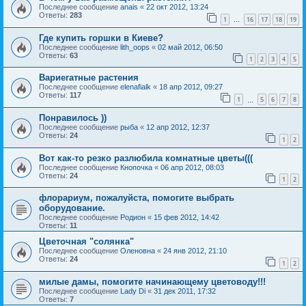
Последнее сообщение
anais
«
22 окт 2012, 13:24
Ответы:
283
1
16
17
18
19
…
Где купить горшки в Киеве?
Последнее сообщение
lith_oops
«
02 май 2012, 06:50
Ответы:
63
1
2
3
4
5
Вариегатные растения
Последнее сообщение
elenafialk
«
18 апр 2012, 09:27
Ответы:
117
1
5
6
7
8
…
Понравилось ))
Последнее сообщение
рыба
«
12 апр 2012, 12:37
Ответы:
24
1
2
Вот как-то резко разлюбила комнатные цветы(((
Последнее сообщение
Кнопочка
«
06 апр 2012, 08:03
Ответы:
24
1
2
флорариум, пожалуйста, помогите выбрать
оборудование.
Последнее сообщение
Родион
«
15 фев 2012, 14:42
Ответы:
11
Цветочная "солянка"
Последнее сообщение
Оленовна
«
24 янв 2012, 21:10
Ответы:
24
1
2
милые дамы, помогите начинающему цветоводу!!!
Последнее сообщение
Lady Di
«
31 дек 2011, 17:32
Ответы:
7