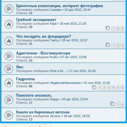
Цветочные композиции, интернет фотографии
Последнее сообщение
Самира
«
02 дек 2010, 19:44
Ответы:
10
Грибной эксперимент
Последнее сообщение
Юра
«
28 ноя 2010, 21:20
Ответы:
30
1
2
3
Что посадить во флорариум?
Последнее сообщение
Таёта
«
28 окт 2010, 10:57
Ответы:
31
1
2
3
Адаптогени - Біостимулятори
Последнее сообщение
frruto
«
07 окт 2010, 13:58
Ответы:
10
Ямс
Последнее сообщение
Юля и Ко...
«
17 сен 2010, 10:39
Гидрогель
Последнее сообщение
ЛюдмилаНиколаевна
«
01 сен 2010, 11:40
Ответы:
80
1
2
3
4
5
6
Помогите опознать.
Последнее сообщение
Лерця
«
20 авг 2010, 23:54
Ответы:
17
1
2
Кашпо из березовых веточек
Последнее сообщение
Эстель
«
18 авг 2010, 19:29
Ответы:
13