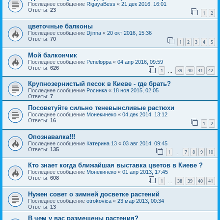
Последнее сообщение
RigayaBess
«
21 дек 2016, 16:01
Ответы:
23
1
2
цветочные балконы
Последнее сообщение
Djinna
«
20 окт 2016, 15:36
Ответы:
70
1
2
3
4
5
Мой балкончик
Последнее сообщение
Peneloppa
«
04 апр 2016, 09:59
Ответы:
626
1
39
40
41
42
…
Крупнозернистый песок в Киеве - где брать?
Последнее сообщение
Росинка
«
18 ноя 2015, 02:05
Ответы:
7
Посоветуйте сильно теневынсливые растюхи
Последнее сообщение
Монекинеко
«
04 дек 2014, 13:12
Ответы:
16
1
2
Опознавалка!!!
Последнее сообщение
Катерина 13
«
03 авг 2014, 09:45
Ответы:
135
1
7
8
9
10
…
Кто знает когда ближайшая выставка цветов в Киеве ?
Последнее сообщение
Монекинеко
«
01 апр 2013, 17:45
Ответы:
608
1
38
39
40
41
…
Нужен совет о зимней досветке растений
Последнее сообщение
otrokovica
«
23 мар 2013, 00:34
Ответы:
13
В чем у вас размещены растения?