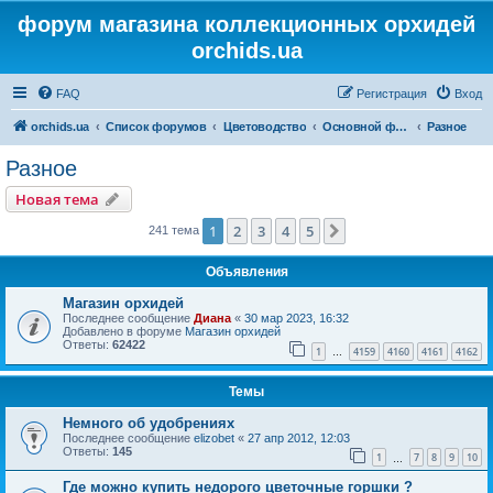
форум магазина коллекционных орхидей
orchids.ua
FAQ
Регистрация
Вход
orchids.ua
Список форумов
Цветоводство
Основной форум
Разное
Разное
Новая тема
1
2
3
4
5
След.
241 тема
Объявления
Магазин орхидей
Последнее сообщение
Диана
«
30 мар 2023, 16:32
Добавлено в форуме
Магазин орхидей
Ответы:
62422
1
4159
4160
4161
4162
…
Темы
Немного об удобрениях
Последнее сообщение
elizobet
«
27 апр 2012, 12:03
Ответы:
145
1
7
8
9
10
…
Где можно купить недорого цветочные горшки ?