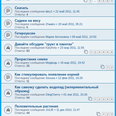
1
4
5
6
7
…
Скачать
Последнее сообщение
laky1
«
22 май 2011, 11:45
Ответы:
4
Садики на весу
Последнее сообщение
Zhaako
«
20 май 2011, 05:21
Ответы:
6
Гетероуксин
Последнее сообщение
Мария Антоновна
«
09 май 2011, 10:50
Давайте обсудим "грунт в пакетах"
Последнее сообщение
KatyKety
«
23 мар 2011, 11:55
Ответы:
83
1
2
3
4
5
6
Прорастание семян
Последнее сообщение
Медведь
«
16 мар 2011, 19:42
Ответы:
25
1
2
Как стимулировать появление корней
Последнее сообщение
Зоська
«
12 фев 2011, 16:29
Ответы:
11
Как самому сделать водопад (экпериментальный
образец)
Последнее сообщение
OlegCherry
«
01 янв 2011, 10:26
Ответы:
64
1
2
3
4
5
Положительные растения
Последнее сообщение
JULIE
«
11 дек 2010, 11:47
Ответы:
44
1
2
3