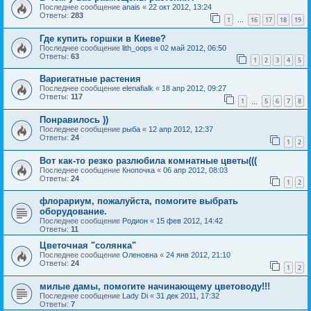
Последнее сообщение
anais
«
22 окт 2012, 13:24
Ответы:
283
1
16
17
18
19
…
Где купить горшки в Киеве?
Последнее сообщение
lith_oops
«
02 май 2012, 06:50
Ответы:
63
1
2
3
4
5
Вариегатные растения
Последнее сообщение
elenafialk
«
18 апр 2012, 09:27
Ответы:
117
1
5
6
7
8
…
Понравилось ))
Последнее сообщение
рыба
«
12 апр 2012, 12:37
Ответы:
24
1
2
Вот как-то резко разлюбила комнатные цветы(((
Последнее сообщение
Кнопочка
«
06 апр 2012, 08:03
Ответы:
24
1
2
флорариум, пожалуйста, помогите выбрать
оборудование.
Последнее сообщение
Родион
«
15 фев 2012, 14:42
Ответы:
11
Цветочная "солянка"
Последнее сообщение
Оленовна
«
24 янв 2012, 21:10
Ответы:
24
1
2
милые дамы, помогите начинающему цветоводу!!!
Последнее сообщение
Lady Di
«
31 дек 2011, 17:32
Ответы:
7