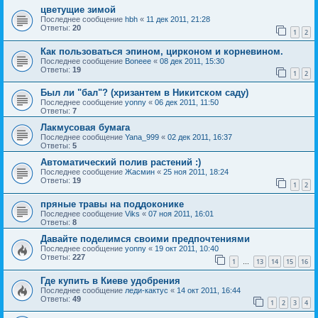
цветущие зимой
Последнее сообщение
hbh
«
11 дек 2011, 21:28
Ответы:
20
1
2
Как пользоваться эпином, цирконом и корневином.
Последнее сообщение
Boneee
«
08 дек 2011, 15:30
Ответы:
19
1
2
Был ли "бал"? (хризантем в Никитском саду)
Последнее сообщение
yonny
«
06 дек 2011, 11:50
Ответы:
7
Лакмусовая бумага
Последнее сообщение
Yana_999
«
02 дек 2011, 16:37
Ответы:
5
Автоматический полив растений :)
Последнее сообщение
Жасмин
«
25 ноя 2011, 18:24
Ответы:
19
1
2
пряные травы на поддоконике
Последнее сообщение
Viks
«
07 ноя 2011, 16:01
Ответы:
8
Давайте поделимся своими предпочтениями
Последнее сообщение
yonny
«
19 окт 2011, 10:40
Ответы:
227
1
13
14
15
16
…
Где купить в Киеве удобрения
Последнее сообщение
леди-кактус
«
14 окт 2011, 16:44
Ответы:
49
1
2
3
4