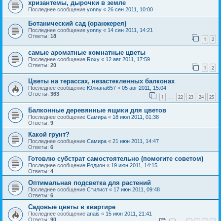
хризантемы, дырочки в земле
Последнее сообщение
yonny
«
26 сен 2011, 10:00
Ботанический сад (оранжерея)
Последнее сообщение
yonny
«
14 сен 2011, 14:21
Ответы:
18
1
2
самые ароматные комнатные цветы
Последнее сообщение
Roxy
«
12 авг 2011, 17:59
Ответы:
20
1
2
Цветы на терассах, незастекленных балконах
Последнее сообщение
Юлиана657
«
05 авг 2011, 15:04
Ответы:
363
1
22
23
24
25
…
Балконные деревянные ящики для цветов
Последнее сообщение
Самира
«
18 июл 2011, 01:38
Ответы:
9
Какой грунт?
Последнее сообщение
Самира
«
21 июн 2011, 14:47
Ответы:
6
Готовлю субстрат самостоятельно (помогите советом)
Последнее сообщение
Родион
«
19 июн 2011, 14:15
Ответы:
4
Оптимальная подсветка для растений
Последнее сообщение
Стилист
«
17 июн 2011, 09:48
Ответы:
6
Садовые цветы в квартире
Последнее сообщение
anais
«
15 июн 2011, 21:41
Ответы:
90