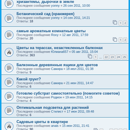
хризантемы, дырочки в земле
Последнее сообщение
yonny
«
26 сен 2011, 10:00
Ботанический сад (оранжерея)
Последнее сообщение
yonny
«
14 сен 2011, 14:21
Ответы:
18
1
2
самые ароматные комнатные цветы
Последнее сообщение
Roxy
«
12 авг 2011, 17:59
Ответы:
20
1
2
Цветы на терассах, незастекленных балконах
Последнее сообщение
Юлиана657
«
05 авг 2011, 15:04
Ответы:
363
1
22
23
24
25
…
Балконные деревянные ящики для цветов
Последнее сообщение
Самира
«
18 июл 2011, 01:38
Ответы:
9
Какой грунт?
Последнее сообщение
Самира
«
21 июн 2011, 14:47
Ответы:
6
Готовлю субстрат самостоятельно (помогите советом)
Последнее сообщение
Родион
«
19 июн 2011, 14:15
Ответы:
4
Оптимальная подсветка для растений
Последнее сообщение
Стилист
«
17 июн 2011, 09:48
Ответы:
6
Садовые цветы в квартире
Последнее сообщение
anais
«
15 июн 2011, 21:41
Ответы:
90