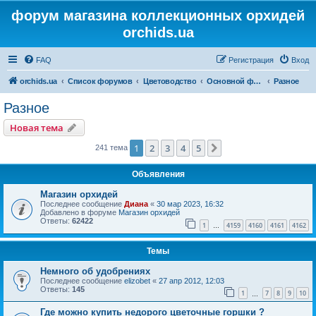
форум магазина коллекционных орхидей
orchids.ua
FAQ
Регистрация
Вход
orchids.ua
Список форумов
Цветоводство
Основной форум
Разное
Разное
Новая тема
1
2
3
4
5
След.
241 тема
Объявления
Магазин орхидей
Последнее сообщение
Диана
«
30 мар 2023, 16:32
Добавлено в форуме
Магазин орхидей
Ответы:
62422
1
4159
4160
4161
4162
…
Темы
Немного об удобрениях
Последнее сообщение
elizobet
«
27 апр 2012, 12:03
Ответы:
145
1
7
8
9
10
…
Где можно купить недорого цветочные горшки ?