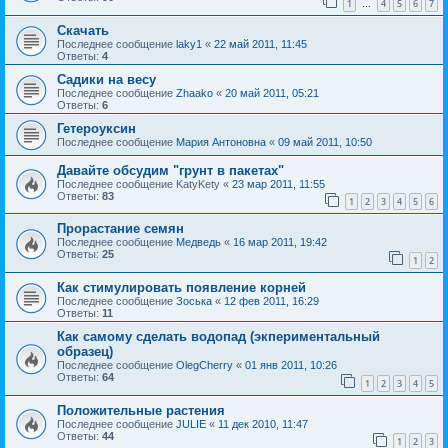
1
4
5
6
7
…
Скачать
Последнее сообщение
laky1
«
22 май 2011, 11:45
Ответы:
4
Садики на весу
Последнее сообщение
Zhaako
«
20 май 2011, 05:21
Ответы:
6
Гетероуксин
Последнее сообщение
Мария Антоновна
«
09 май 2011, 10:50
Давайте обсудим "грунт в пакетах"
Последнее сообщение
KatyKety
«
23 мар 2011, 11:55
Ответы:
83
1
2
3
4
5
6
Прорастание семян
Последнее сообщение
Медведь
«
16 мар 2011, 19:42
Ответы:
25
1
2
Как стимулировать появление корней
Последнее сообщение
Зоська
«
12 фев 2011, 16:29
Ответы:
11
Как самому сделать водопад (экпериментальный
образец)
Последнее сообщение
OlegCherry
«
01 янв 2011, 10:26
Ответы:
64
1
2
3
4
5
Положительные растения
Последнее сообщение
JULIE
«
11 дек 2010, 11:47
Ответы:
44
1
2
3