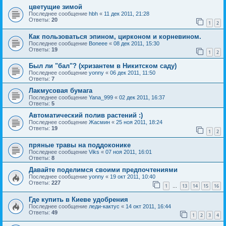
цветущие зимой
Последнее сообщение
hbh
«
11 дек 2011, 21:28
Ответы:
20
1
2
Как пользоваться эпином, цирконом и корневином.
Последнее сообщение
Boneee
«
08 дек 2011, 15:30
Ответы:
19
1
2
Был ли "бал"? (хризантем в Никитском саду)
Последнее сообщение
yonny
«
06 дек 2011, 11:50
Ответы:
7
Лакмусовая бумага
Последнее сообщение
Yana_999
«
02 дек 2011, 16:37
Ответы:
5
Автоматический полив растений :)
Последнее сообщение
Жасмин
«
25 ноя 2011, 18:24
Ответы:
19
1
2
пряные травы на поддоконике
Последнее сообщение
Viks
«
07 ноя 2011, 16:01
Ответы:
8
Давайте поделимся своими предпочтениями
Последнее сообщение
yonny
«
19 окт 2011, 10:40
Ответы:
227
1
13
14
15
16
…
Где купить в Киеве удобрения
Последнее сообщение
леди-кактус
«
14 окт 2011, 16:44
Ответы:
49
1
2
3
4