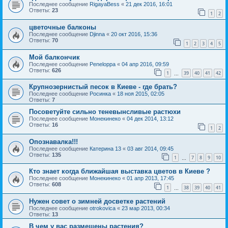
Последнее сообщение
RigayaBess
«
21 дек 2016, 16:01
Ответы:
23
1
2
цветочные балконы
Последнее сообщение
Djinna
«
20 окт 2016, 15:36
Ответы:
70
1
2
3
4
5
Мой балкончик
Последнее сообщение
Peneloppa
«
04 апр 2016, 09:59
Ответы:
626
1
39
40
41
42
…
Крупнозернистый песок в Киеве - где брать?
Последнее сообщение
Росинка
«
18 ноя 2015, 02:05
Ответы:
7
Посоветуйте сильно теневынсливые растюхи
Последнее сообщение
Монекинеко
«
04 дек 2014, 13:12
Ответы:
16
1
2
Опознавалка!!!
Последнее сообщение
Катерина 13
«
03 авг 2014, 09:45
Ответы:
135
1
7
8
9
10
…
Кто знает когда ближайшая выставка цветов в Киеве ?
Последнее сообщение
Монекинеко
«
01 апр 2013, 17:45
Ответы:
608
1
38
39
40
41
…
Нужен совет о зимней досветке растений
Последнее сообщение
otrokovica
«
23 мар 2013, 00:34
Ответы:
13
В чем у вас размещены растения?