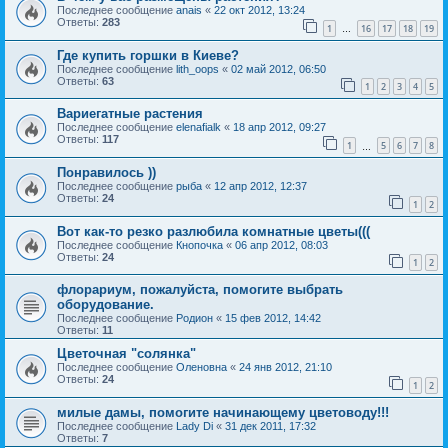
Последнее сообщение
anais
«
22 окт 2012, 13:24
Ответы:
283
1
16
17
18
19
…
Где купить горшки в Киеве?
Последнее сообщение
lith_oops
«
02 май 2012, 06:50
Ответы:
63
1
2
3
4
5
Вариегатные растения
Последнее сообщение
elenafialk
«
18 апр 2012, 09:27
Ответы:
117
1
5
6
7
8
…
Понравилось ))
Последнее сообщение
рыба
«
12 апр 2012, 12:37
Ответы:
24
1
2
Вот как-то резко разлюбила комнатные цветы(((
Последнее сообщение
Кнопочка
«
06 апр 2012, 08:03
Ответы:
24
1
2
флорариум, пожалуйста, помогите выбрать
оборудование.
Последнее сообщение
Родион
«
15 фев 2012, 14:42
Ответы:
11
Цветочная "солянка"
Последнее сообщение
Оленовна
«
24 янв 2012, 21:10
Ответы:
24
1
2
милые дамы, помогите начинающему цветоводу!!!
Последнее сообщение
Lady Di
«
31 дек 2011, 17:32
Ответы:
7