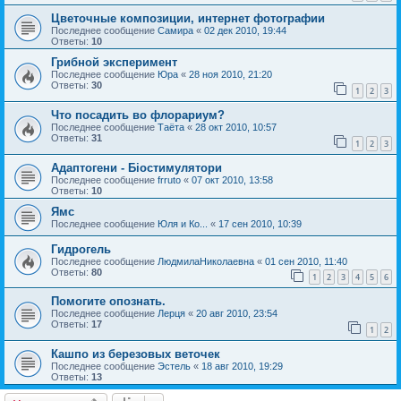
Цветочные композиции, интернет фотографии
Последнее сообщение
Самира
«
02 дек 2010, 19:44
Ответы:
10
Грибной эксперимент
Последнее сообщение
Юра
«
28 ноя 2010, 21:20
Ответы:
30
1
2
3
Что посадить во флорариум?
Последнее сообщение
Таёта
«
28 окт 2010, 10:57
Ответы:
31
1
2
3
Адаптогени - Біостимулятори
Последнее сообщение
frruto
«
07 окт 2010, 13:58
Ответы:
10
Ямс
Последнее сообщение
Юля и Ко...
«
17 сен 2010, 10:39
Гидрогель
Последнее сообщение
ЛюдмилаНиколаевна
«
01 сен 2010, 11:40
Ответы:
80
1
2
3
4
5
6
Помогите опознать.
Последнее сообщение
Лерця
«
20 авг 2010, 23:54
Ответы:
17
1
2
Кашпо из березовых веточек
Последнее сообщение
Эстель
«
18 авг 2010, 19:29
Ответы:
13