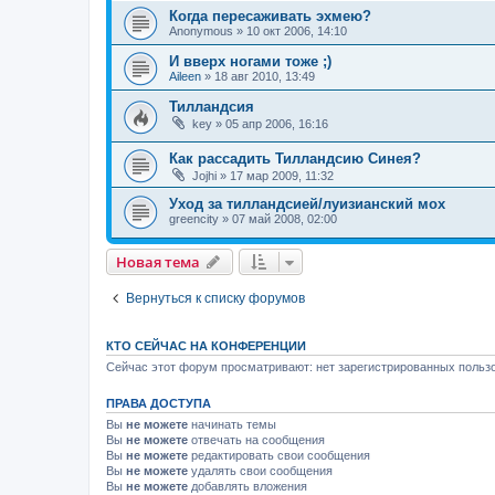
Когда пересаживать эхмею?
Anonymous
»
10 окт 2006, 14:10
И вверх ногами тоже ;)
Aileen
»
18 авг 2010, 13:49
Тилландсия
key
»
05 апр 2006, 16:16
Как рассадить Тилландсию Синея?
Jojhi
»
17 мар 2009, 11:32
Уход за тилландсией/луизианский мох
greencity
»
07 май 2008, 02:00
Новая тема
Вернуться к списку форумов
КТО СЕЙЧАС НА КОНФЕРЕНЦИИ
Сейчас этот форум просматривают: нет зарегистрированных пользо
ПРАВА ДОСТУПА
Вы
не можете
начинать темы
Вы
не можете
отвечать на сообщения
Вы
не можете
редактировать свои сообщения
Вы
не можете
удалять свои сообщения
Вы
не можете
добавлять вложения