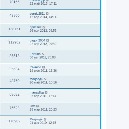
александр
70166
22 май 2015, 17:11
sergio2811
48960
12 апр 2014, 14:14
вриезия
138751
26 ноя 2013, 09:53
dagon2004
112962
22 апр 2012, 09:42
Fortuna
86513
30 авг 2011, 23:08
Самира
35634
19 июн 2011, 13:36
Медведь
48760
20 май 2011, 10:16
manaslika
63682
07 апр 2011, 17:14
Owl
75623
28 мар 2011, 20:23
Медведь
176982
01 дек 2010, 12:15