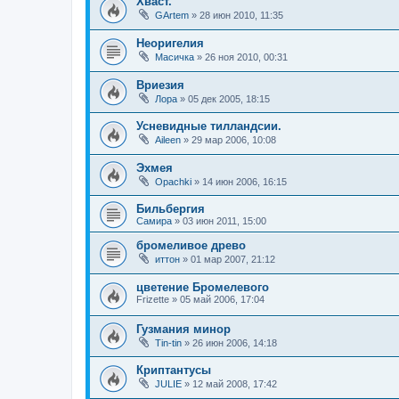
Хваст.
GArtem
»
28 июн 2010, 11:35
Неоригелия
Масичка
»
26 ноя 2010, 00:31
Вриезия
Лора
»
05 дек 2005, 18:15
Усневидные тилландсии.
Aileen
»
29 мар 2006, 10:08
Эхмея
Opachki
»
14 июн 2006, 16:15
Бильбергия
Самира
»
03 июн 2011, 15:00
бромеливое древо
иттон
»
01 мар 2007, 21:12
цветение Бромелевого
Frizette
»
05 май 2006, 17:04
Гузмания минор
Tin-tin
»
26 июн 2006, 14:18
Криптантусы
JULIE
»
12 май 2008, 17:42