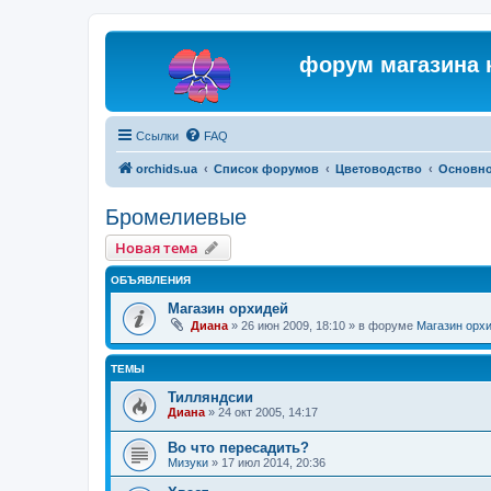
форум магазина 
Ссылки
FAQ
orchids.ua
Список форумов
Цветоводство
Основн
Бромелиевые
Новая тема
ОБЪЯВЛЕНИЯ
Магазин орхидей
Диана
»
26 июн 2009, 18:10
» в форуме
Магазин орх
ТЕМЫ
Тилляндсии
Диана
»
24 окт 2005, 14:17
Во что пересадить?
Мизуки
»
17 июл 2014, 20:36