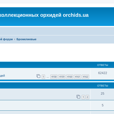
коллекционных орхидей orchids.ua
ой форум
Бромелиевые
ОТВЕТЫ
62422
идей
1
4158
4159
4160
4161
4162
…
ОТВЕТЫ
25
1
2
5