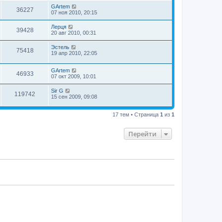
GArtem
36227
07 ноя 2010, 20:15
Лерця
39428
20 авг 2010, 00:31
Эстель
75418
19 апр 2010, 22:05
GArtem
46933
07 окт 2009, 10:01
Sir G
119742
15 сен 2009, 09:08
17 тем • Страница
1
из
1
Перейти