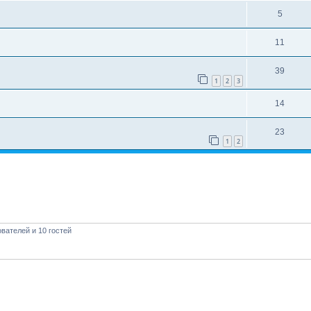
5
11
39
1
2
3
14
23
1
2
вателей и 10 гостей