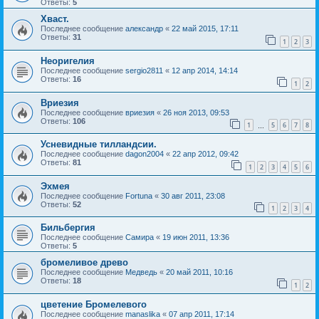
Ответы:
5
Хваст.
Последнее сообщение
александр
«
22 май 2015, 17:11
Ответы:
31
1
2
3
Неоригелия
Последнее сообщение
sergio2811
«
12 апр 2014, 14:14
Ответы:
16
1
2
Вриезия
Последнее сообщение
вриезия
«
26 ноя 2013, 09:53
Ответы:
106
1
5
6
7
8
…
Усневидные тилландсии.
Последнее сообщение
dagon2004
«
22 апр 2012, 09:42
Ответы:
81
1
2
3
4
5
6
Эхмея
Последнее сообщение
Fortuna
«
30 авг 2011, 23:08
Ответы:
52
1
2
3
4
Бильбергия
Последнее сообщение
Самира
«
19 июн 2011, 13:36
Ответы:
5
бромеливое древо
Последнее сообщение
Медведь
«
20 май 2011, 10:16
Ответы:
18
1
2
цветение Бромелевого
Последнее сообщение
manaslika
«
07 апр 2011, 17:14