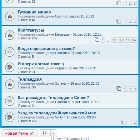
Ответы:
31
1
2
3
Гузмания минор
Последнее сообщение
Owl
«
28 мар 2011, 20:23
Ответы:
41
1
2
3
Криптантусы
Последнее сообщение
Медведь
«
01 дек 2010, 12:15
Ответы:
207
1
11
12
13
14
…
Когда пересаживать эхмею?
Последнее сообщение
GArtem
«
07 ноя 2010, 20:15
Ответы:
5
И вверх ногами тоже ;)
Последнее сообщение
Лерця
«
20 авг 2010, 00:31
Ответы:
11
Тилландсия
Последнее сообщение
Эстель
«
19 апр 2010, 22:05
Ответы:
39
1
2
3
Как рассадить Тилландсию Синея?
Последнее сообщение
GArtem
«
07 окт 2009, 10:01
Ответы:
14
Уход за тилландсией/луизианский мох
Последнее сообщение
Sir G
«
15 сен 2009, 09:08
Ответы:
23
1
2
Новая тема
17 тем • Страница
1
из
1