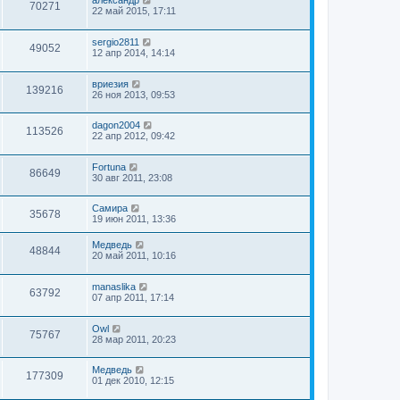
александр
70271
22 май 2015, 17:11
sergio2811
49052
12 апр 2014, 14:14
вриезия
139216
26 ноя 2013, 09:53
dagon2004
113526
22 апр 2012, 09:42
Fortuna
86649
30 авг 2011, 23:08
Самира
35678
19 июн 2011, 13:36
Медведь
48844
20 май 2011, 10:16
manaslika
63792
07 апр 2011, 17:14
Owl
75767
28 мар 2011, 20:23
Медведь
177309
01 дек 2010, 12:15