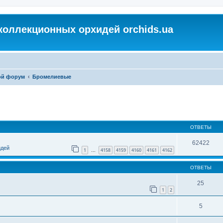
коллекционных орхидей orchids.ua
ой форум
Бромелиевые
ОТВЕТЫ
62422
идей
1
4158
4159
4160
4161
4162
…
ОТВЕТЫ
25
1
2
5