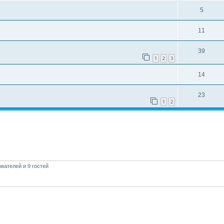
5
11
39
1
2
3
14
23
1
2
вателей и 9 гостей