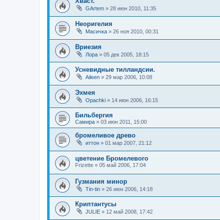
Хваст.
GArtem
»
28 июн 2010, 11:35
Неоригелия
Масичка
»
26 ноя 2010, 00:31
Вриезия
Лора
»
05 дек 2005, 18:15
Усневидные тилландсии.
Aileen
»
29 мар 2006, 10:08
Эхмея
Opachki
»
14 июн 2006, 16:15
Бильбергия
Самира
»
03 июн 2011, 15:00
бромеливое древо
иттон
»
01 мар 2007, 21:12
цветение Бромелевого
Frizette
»
05 май 2006, 17:04
Гузмания минор
Tin-tin
»
26 июн 2006, 14:18
Криптантусы
JULIE
»
12 май 2008, 17:42