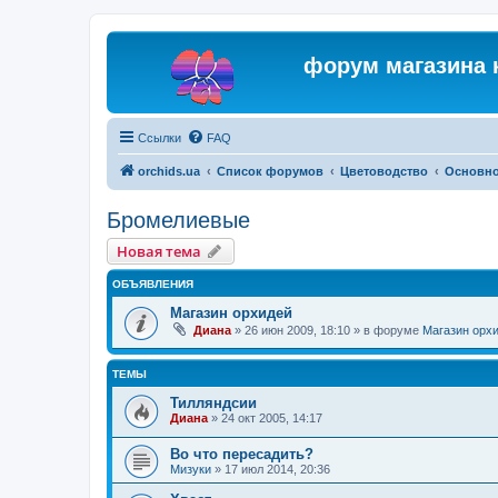
форум магазина 
Ссылки
FAQ
orchids.ua
Список форумов
Цветоводство
Основн
Бромелиевые
Новая тема
ОБЪЯВЛЕНИЯ
Магазин орхидей
Диана
»
26 июн 2009, 18:10
» в форуме
Магазин орх
ТЕМЫ
Тилляндсии
Диана
»
24 окт 2005, 14:17
Во что пересадить?
Мизуки
»
17 июл 2014, 20:36