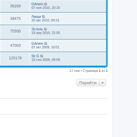
GArtem
36268
07 ноя 2010, 20:15
Лерця
39475
20 авг 2010, 00:31
Эстель
75500
19 апр 2010, 22:05
GArtem
47003
07 окт 2009, 10:01
Sir G
120178
15 сен 2009, 09:08
17 тем • Страница
1
из
1
Перейти