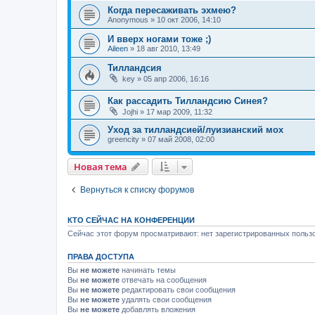
Когда пересаживать эхмею?
Anonymous
»
10 окт 2006, 14:10
И вверх ногами тоже ;)
Aileen
»
18 авг 2010, 13:49
Тилландсия
key
»
05 апр 2006, 16:16
Как рассадить Тилландсию Синея?
Jojhi
»
17 мар 2009, 11:32
Уход за тилландсией/луизианский мох
greencity
»
07 май 2008, 02:00
Новая тема
Вернуться к списку форумов
КТО СЕЙЧАС НА КОНФЕРЕНЦИИ
Сейчас этот форум просматривают: нет зарегистрированных пользо
ПРАВА ДОСТУПА
Вы
не можете
начинать темы
Вы
не можете
отвечать на сообщения
Вы
не можете
редактировать свои сообщения
Вы
не можете
удалять свои сообщения
Вы
не можете
добавлять вложения