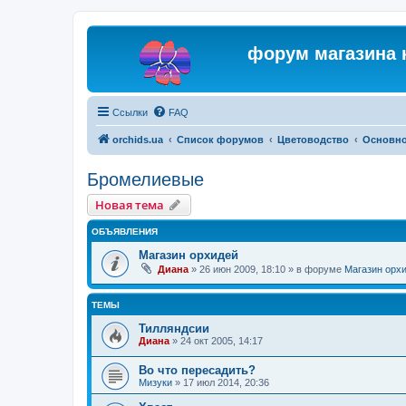
форум магазина 
Ссылки
FAQ
orchids.ua
Список форумов
Цветоводство
Основн
Бромелиевые
Новая тема
ОБЪЯВЛЕНИЯ
Магазин орхидей
Диана
»
26 июн 2009, 18:10
» в форуме
Магазин орх
ТЕМЫ
Тилляндсии
Диана
»
24 окт 2005, 14:17
Во что пересадить?
Мизуки
»
17 июл 2014, 20:36