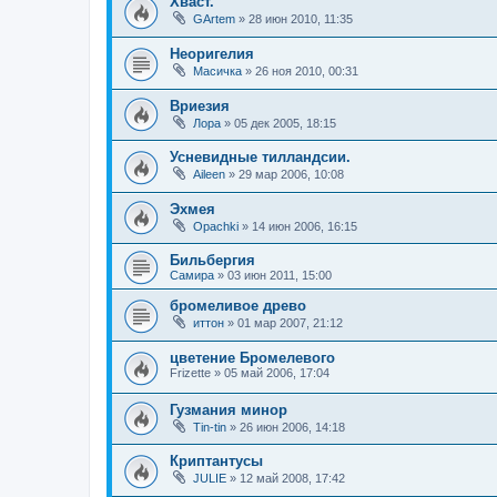
Хваст.
GArtem
»
28 июн 2010, 11:35
Неоригелия
Масичка
»
26 ноя 2010, 00:31
Вриезия
Лора
»
05 дек 2005, 18:15
Усневидные тилландсии.
Aileen
»
29 мар 2006, 10:08
Эхмея
Opachki
»
14 июн 2006, 16:15
Бильбергия
Самира
»
03 июн 2011, 15:00
бромеливое древо
иттон
»
01 мар 2007, 21:12
цветение Бромелевого
Frizette
»
05 май 2006, 17:04
Гузмания минор
Tin-tin
»
26 июн 2006, 14:18
Криптантусы
JULIE
»
12 май 2008, 17:42