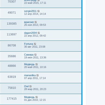
александр
70307
22 май 2015, 17:11
sergio2811
49071
12 апр 2014, 14:14
вриезия
139385
26 ноя 2013, 09:53
dagon2004
113697
22 апр 2012, 09:42
Fortuna
86708
30 авг 2011, 23:08
Самира
35686
19 июн 2011, 13:36
Медведь
48866
20 май 2011, 10:16
manaslika
63819
07 апр 2011, 17:14
Owl
75810
28 мар 2011, 20:23
Медведь
177415
01 дек 2010, 12:15