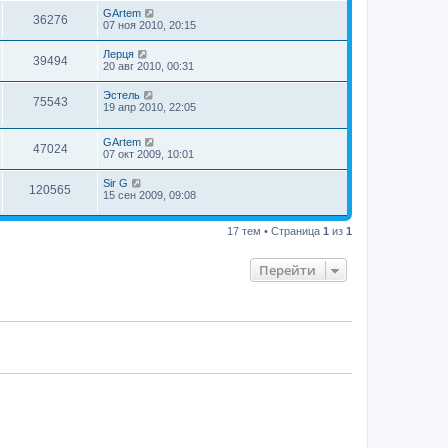
GArtem
36276
07 ноя 2010, 20:15
Лерця
39494
20 авг 2010, 00:31
Эстель
75543
19 апр 2010, 22:05
GArtem
47024
07 окт 2009, 10:01
Sir G
120565
15 сен 2009, 09:08
17 тем • Страница
1
из
1
Перейти