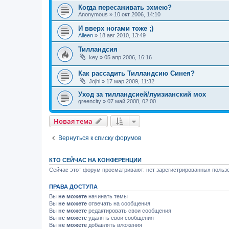
Когда пересаживать эхмею?
Anonymous
»
10 окт 2006, 14:10
И вверх ногами тоже ;)
Aileen
»
18 авг 2010, 13:49
Тилландсия
key
»
05 апр 2006, 16:16
Как рассадить Тилландсию Синея?
Jojhi
»
17 мар 2009, 11:32
Уход за тилландсией/луизианский мох
greencity
»
07 май 2008, 02:00
Новая тема
Вернуться к списку форумов
КТО СЕЙЧАС НА КОНФЕРЕНЦИИ
Сейчас этот форум просматривают: нет зарегистрированных пользо
ПРАВА ДОСТУПА
Вы
не можете
начинать темы
Вы
не можете
отвечать на сообщения
Вы
не можете
редактировать свои сообщения
Вы
не можете
удалять свои сообщения
Вы
не можете
добавлять вложения