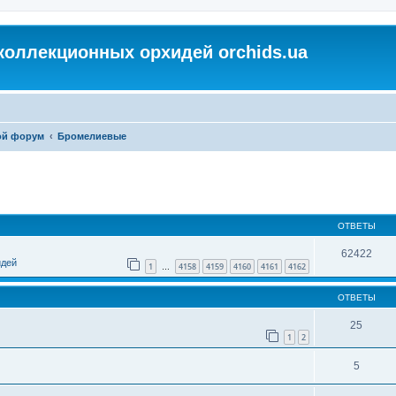
коллекционных орхидей orchids.ua
ой форум
Бромелиевые
ОТВЕТЫ
62422
идей
1
4158
4159
4160
4161
4162
…
ОТВЕТЫ
25
1
2
5