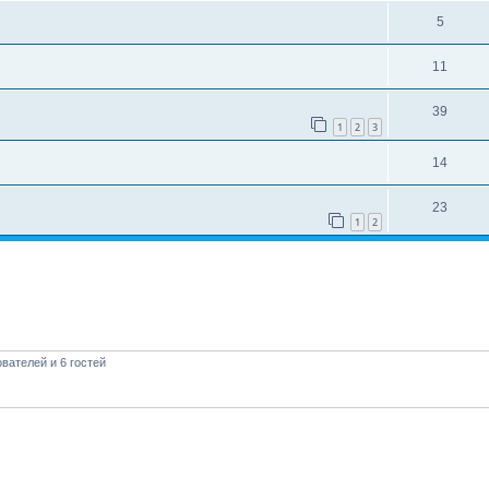
5
11
39
1
2
3
14
23
1
2
вателей и 6 гостей