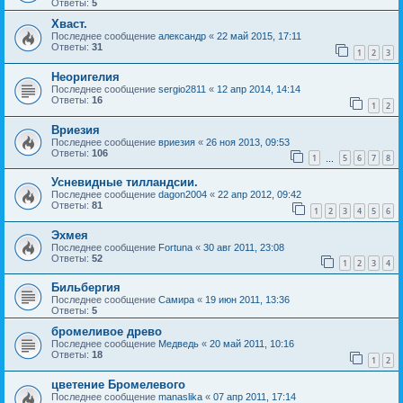
Ответы:
5
Хваст.
Последнее сообщение
александр
«
22 май 2015, 17:11
Ответы:
31
1
2
3
Неоригелия
Последнее сообщение
sergio2811
«
12 апр 2014, 14:14
Ответы:
16
1
2
Вриезия
Последнее сообщение
вриезия
«
26 ноя 2013, 09:53
Ответы:
106
1
5
6
7
8
…
Усневидные тилландсии.
Последнее сообщение
dagon2004
«
22 апр 2012, 09:42
Ответы:
81
1
2
3
4
5
6
Эхмея
Последнее сообщение
Fortuna
«
30 авг 2011, 23:08
Ответы:
52
1
2
3
4
Бильбергия
Последнее сообщение
Самира
«
19 июн 2011, 13:36
Ответы:
5
бромеливое древо
Последнее сообщение
Медведь
«
20 май 2011, 10:16
Ответы:
18
1
2
цветение Бромелевого
Последнее сообщение
manaslika
«
07 апр 2011, 17:14