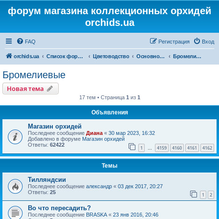
форум магазина коллекционных орхидей
orchids.ua
FAQ
Регистрация
Вход
orchids.ua
Список форумов
Цветоводство
Основной форум
Бромелиевые
Бромелиевые
Новая тема
17 тем • Страница
1
из
1
Объявления
Магазин орхидей
Последнее сообщение
Диана
«
30 мар 2023, 16:32
Добавлено в форуме
Магазин орхидей
Ответы:
62422
1
4159
4160
4161
4162
…
Темы
Тилляндсии
Последнее сообщение
александр
«
03 дек 2017, 20:27
Ответы:
25
1
2
Во что пересадить?
Последнее сообщение
BRASKA
«
23 янв 2016, 20:46