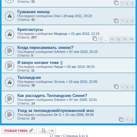
Ответы:
31
1
2
3
Гузмания минор
Последнее сообщение
Owl
«
28 мар 2011, 20:23
Ответы:
41
1
2
3
Криптантусы
Последнее сообщение
Медведь
«
01 дек 2010, 12:15
Ответы:
207
1
11
12
13
14
…
Когда пересаживать эхмею?
Последнее сообщение
GArtem
«
07 ноя 2010, 20:15
Ответы:
5
И вверх ногами тоже ;)
Последнее сообщение
Лерця
«
20 авг 2010, 00:31
Ответы:
11
Тилландсия
Последнее сообщение
Эстель
«
19 апр 2010, 22:05
Ответы:
39
1
2
3
Как рассадить Тилландсию Синея?
Последнее сообщение
GArtem
«
07 окт 2009, 10:01
Ответы:
14
Уход за тилландсией/луизианский мох
Последнее сообщение
Sir G
«
15 сен 2009, 09:08
Ответы:
23
1
2
Новая тема
17 тем • Страница
1
из
1