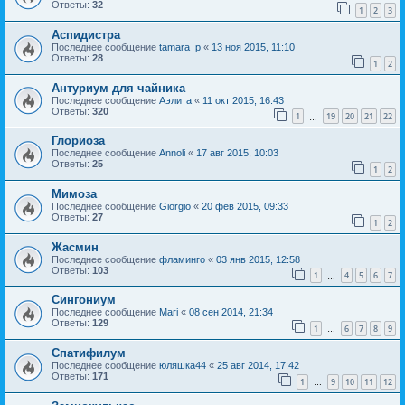
Ответы:
32
1
2
3
Аспидистра
Последнее сообщение
tamara_p
«
13 ноя 2015, 11:10
Ответы:
28
1
2
Антуриум для чайника
Последнее сообщение
Aэлита
«
11 окт 2015, 16:43
Ответы:
320
1
19
20
21
22
…
Глориоза
Последнее сообщение
Annoli
«
17 авг 2015, 10:03
Ответы:
25
1
2
Мимоза
Последнее сообщение
Giorgio
«
20 фев 2015, 09:33
Ответы:
27
1
2
Жасмин
Последнее сообщение
фламинго
«
03 янв 2015, 12:58
Ответы:
103
1
4
5
6
7
…
Сингониум
Последнее сообщение
Mari
«
08 сен 2014, 21:34
Ответы:
129
1
6
7
8
9
…
Спатифилум
Последнее сообщение
юляшка44
«
25 авг 2014, 17:42
Ответы:
171
1
9
10
11
12
…