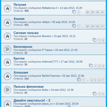
Петуния
Последнее сообщение
Belladonna-2
«
13 апр 2013, 15:29
Ответы:
456
1
28
29
30
31
…
Азалия
Последнее сообщение
ofeliya
«
05 мар 2013, 14:26
Ответы:
451
1
28
29
30
31
…
Саговая пальма
Последнее сообщение
Boneee
«
23 дек 2012, 15:11
Ответы:
28
1
2
Белопероне
Последнее сообщение
Р Ташка
«
24 ноя 2012, 21:43
Ответы:
10
Кротон
Последнее сообщение
Алёнчик7777
«
17 авг 2012, 16:58
Ответы:
30
1
2
3
Алоказия
Последнее сообщение
ВаЛенТиночка
«
02 авг 2012, 11:06
Ответы:
102
1
4
5
6
7
…
Пальма финиковая
Последнее сообщение
Беби
«
24 июл 2012, 12:36
Ответы:
20
1
2
Давайте хвастаться! – 2
Последнее сообщение
tanya_cv
«
23 июл 2012, 20:29
Ответы:
2028