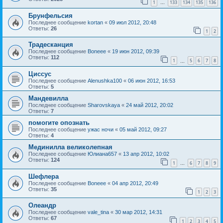
1
133
134
135
136
…
Брунфельсия
Последнее сообщение
kortan
«
09 июл 2012, 20:48
Ответы:
26
1
2
Традесканция
Последнее сообщение
Boneee
«
19 июн 2012, 09:39
Ответы:
112
1
5
6
7
8
…
Циссус
Последнее сообщение
Alenushka100
«
06 июн 2012, 16:53
Ответы:
5
Мандевилла
Последнее сообщение
Sharovskaya
«
24 май 2012, 20:02
Ответы:
7
помогите опознать
Последнее сообщение
ужас ночи
«
05 май 2012, 09:27
Ответы:
4
Мединилла великолепная
Последнее сообщение
Юлиана657
«
13 апр 2012, 10:02
Ответы:
124
1
6
7
8
9
…
Шефлера
Последнее сообщение
Boneee
«
04 апр 2012, 20:49
Ответы:
35
1
2
3
Олеандр
Последнее сообщение
vale_tina
«
30 мар 2012, 14:31
Ответы:
67
1
2
3
4
5