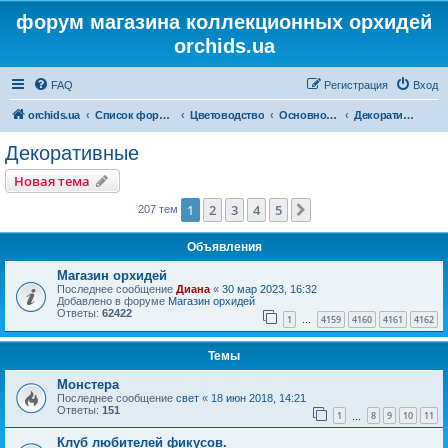
форум магазина коллекционных орхидей
orchids.ua
FAQ
Регистрация
Вход
orchids.ua
Список форумов
Цветоводство
Основной форум
Декоративные
Декоративные
Новая тема
1
2
3
4
5
След.
207 тем
Объявления
Магазин орхидей
Последнее сообщение
Диана
«
30 мар 2023, 16:32
Добавлено в форуме
Магазин орхидей
Ответы:
62422
1
4159
4160
4161
4162
…
Темы
Монстера
Последнее сообщение
свет
«
18 июн 2018, 14:21
Ответы:
151
1
8
9
10
11
…
Клуб любителей фикусов.