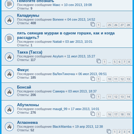
Помогите опознать
Последнее сообщение
Макс
«
10 сен 2013, 19:08
Ответы:
9
Каладиумы
Последнее сообщение
Boneee
«
04 сен 2013, 14:52
Ответы:
408
1
25
26
27
28
…
пять сеянцев мурраи в одном горшке, как и когда
рассадить?
Последнее сообщение
Nattali
«
03 авг 2013, 10:01
Ответы:
1
Такка (Тасса)
Последнее сообщение
Asylum
«
11 июл 2013, 15:27
Ответы:
117
1
5
6
7
8
…
Фикус
Последнее сообщение
ВаЛенТиночка
«
06 июл 2013, 09:51
Ответы:
185
1
10
11
12
13
…
Бонсай
Последнее сообщение
Самира
«
03 июл 2013, 18:37
Ответы:
206
1
11
12
13
14
…
Абутилоны
Последнее сообщение
maugli_99
«
17 июн 2013, 14:01
Ответы:
276
1
16
17
18
19
…
Аглаонема
Последнее сообщение
BlackMamba
«
19 апр 2013, 12:38
Ответы:
52
1
2
3
4