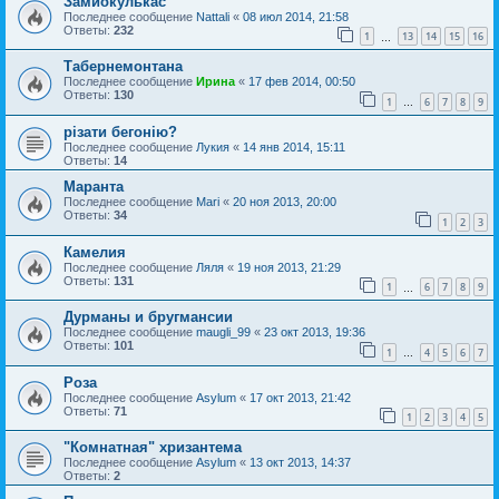
Замиокулькас
Последнее сообщение
Nattali
«
08 июл 2014, 21:58
Ответы:
232
1
13
14
15
16
…
Табернемонтана
Последнее сообщение
Ирина
«
17 фев 2014, 00:50
Ответы:
130
1
6
7
8
9
…
різати бегонію?
Последнее сообщение
Лукия
«
14 янв 2014, 15:11
Ответы:
14
Маранта
Последнее сообщение
Mari
«
20 ноя 2013, 20:00
Ответы:
34
1
2
3
Камелия
Последнее сообщение
Ляля
«
19 ноя 2013, 21:29
Ответы:
131
1
6
7
8
9
…
Дурманы и бругмансии
Последнее сообщение
maugli_99
«
23 окт 2013, 19:36
Ответы:
101
1
4
5
6
7
…
Роза
Последнее сообщение
Asylum
«
17 окт 2013, 21:42
Ответы:
71
1
2
3
4
5
"Комнатная" хризантема
Последнее сообщение
Asylum
«
13 окт 2013, 14:37
Ответы:
2