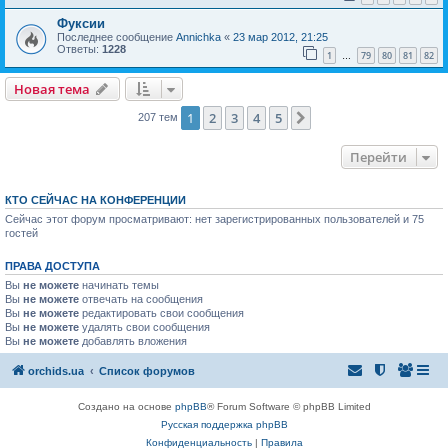
Фуксии
Последнее сообщение
Annichka
«
23 мар 2012, 21:25
Ответы:
1228
1
79
80
81
82
…
Новая тема
1
2
3
4
5
След.
207 тем
Перейти
КТО СЕЙЧАС НА КОНФЕРЕНЦИИ
Сейчас этот форум просматривают: нет зарегистрированных пользователей и 75
гостей
ПРАВА ДОСТУПА
Вы
не можете
начинать темы
Вы
не можете
отвечать на сообщения
Вы
не можете
редактировать свои сообщения
Вы
не можете
удалять свои сообщения
Вы
не можете
добавлять вложения
orchids.ua
Список форумов
Создано на основе
phpBB
® Forum Software © phpBB Limited
Русская поддержка phpBB
Конфиденциальность
|
Правила