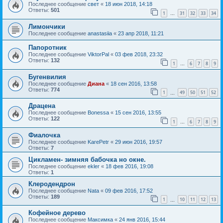
Последнее сообщение
свет
«
18 июн 2018, 14:18
Ответы:
501
1
31
32
33
34
…
Лимончики
Последнее сообщение
anastasiia
«
23 апр 2018, 11:21
Папоротник
Последнее сообщение
ViktorPal
«
03 фев 2018, 23:32
Ответы:
132
1
6
7
8
9
…
Бугенвилия
Последнее сообщение
Диана
«
18 сен 2016, 13:58
Ответы:
774
1
49
50
51
52
…
Драцена
Последнее сообщение
Bonessa
«
15 сен 2016, 13:55
Ответы:
122
1
6
7
8
9
…
Фиалочка
Последнее сообщение
KarePetr
«
29 июн 2016, 19:57
Ответы:
7
Цикламен- зимняя бабочка но окне.
Последнее сообщение
ekler
«
18 фев 2016, 19:08
Ответы:
1
Клеродендрон
Последнее сообщение
Nata
«
09 фев 2016, 17:52
Ответы:
189
1
10
11
12
13
…
Кофейное дерево
Последнее сообщение
Максимка
«
24 янв 2016, 15:44