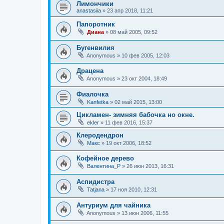
Лимончики
anastasiia
»
23 апр 2018, 11:21
Папоротник
Диана
»
08 май 2005, 09:52
Бугенвилия
Anonymous
»
10 фев 2005, 12:03
Драцена
Anonymous
»
23 окт 2004, 18:49
Фиалочка
Kanfetka
»
02 май 2015, 13:00
Цикламен- зимняя бабочка но окне.
ekler
»
11 фев 2016, 15:37
Клеродендрон
Макс
»
19 окт 2006, 18:52
Кофейное дерево
Валентина_Р
»
26 июн 2013, 16:31
Аспидистра
Tatjana
»
17 ноя 2010, 12:31
Антуриум для чайника
Anonymous
»
13 июн 2006, 11:55