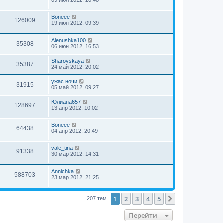
Boneee
126009
19 июн 2012, 09:39
Alenushka100
35308
06 июн 2012, 16:53
Sharovskaya
35387
24 май 2012, 20:02
ужас ночи
31915
05 май 2012, 09:27
Юлиана657
128697
13 апр 2012, 10:02
Boneee
64438
04 апр 2012, 20:49
vale_tina
91338
30 мар 2012, 14:31
Annichka
588703
23 мар 2012, 21:25
1
2
3
4
5
След.
207 тем
Перейти