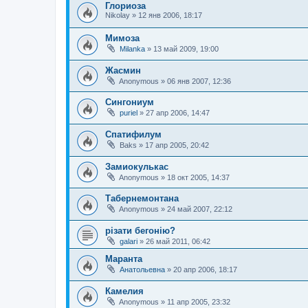
Глориоза
Nikolay
»
12 янв 2006, 18:17
Мимоза
Milanka
»
13 май 2009, 19:00
Жасмин
Anonymous
»
06 янв 2007, 12:36
Сингониум
puriel
»
27 апр 2006, 14:47
Спатифилум
Baks
»
17 апр 2005, 20:42
Замиокулькас
Anonymous
»
18 окт 2005, 14:37
Табернемонтана
Anonymous
»
24 май 2007, 22:12
різати бегонію?
galari
»
26 май 2011, 06:42
Маранта
Анатольевна
»
20 апр 2006, 18:17
Камелия
Anonymous
»
11 апр 2005, 23:32