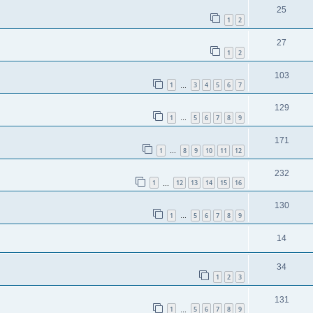
25
1
2
27
1
2
103
1
3
4
5
6
7
…
129
1
5
6
7
8
9
…
171
1
8
9
10
11
12
…
232
1
12
13
14
15
16
…
130
1
5
6
7
8
9
…
14
34
1
2
3
131
1
5
6
7
8
9
…