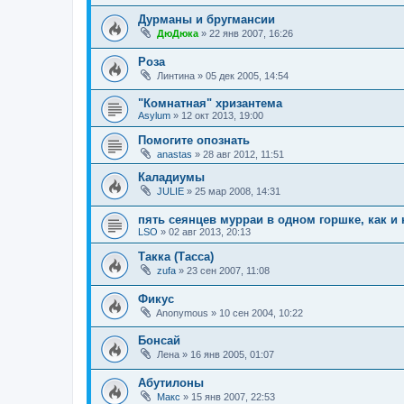
Дурманы и бругмансии
ДюДюка
»
22 янв 2007, 16:26
Роза
Линтина
»
05 дек 2005, 14:54
"Комнатная" хризантема
Asylum
»
12 окт 2013, 19:00
Помогите опознать
anastas
»
28 авг 2012, 11:51
Каладиумы
JULIE
»
25 мар 2008, 14:31
пять сеянцев мурраи в одном горшке, как и 
LSO
»
02 авг 2013, 20:13
Такка (Тасса)
zufa
»
23 сен 2007, 11:08
Фикус
Anonymous
»
10 сен 2004, 10:22
Бонсай
Лена
»
16 янв 2005, 01:07
Абутилоны
Макс
»
15 янв 2007, 22:53