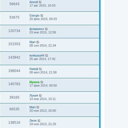
Annoli
56643
17 авг 2015, 10:03
Giorgio
53675
20 фев 2015, 09:33
фламинго
120734
03 янв 2015, 12:58
Mari
151553
08 сен 2014, 21:34
юляшка44
143942
25 авг 2014, 17:42
Nattali
198044
08 июл 2014, 21:58
Ирина
140783
17 фев 2014, 00:50
Лукия
39165
14 янв 2014, 15:11
Mari
66535
20 ноя 2013, 20:00
Ляля
138516
19 ноя 2013, 21:29