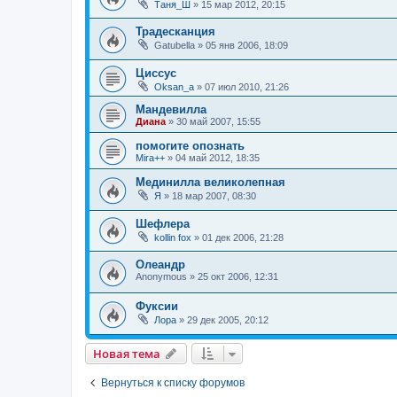
Таня_Ш
»
15 мар 2012, 20:15
Традесканция
Gatubella
»
05 янв 2006, 18:09
Циссус
Oksan_a
»
07 июл 2010, 21:26
Мандевилла
Диана
»
30 май 2007, 15:55
помогите опознать
Mira++
»
04 май 2012, 18:35
Мединилла великолепная
Я
»
18 мар 2007, 08:30
Шефлера
kollin fox
»
01 дек 2006, 21:28
Олеандр
Anonymous
»
25 окт 2006, 12:31
Фуксии
Лора
»
29 дек 2005, 20:12
Новая тема
Вернуться к списку форумов