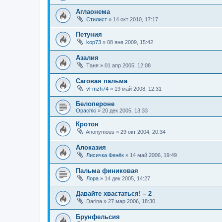
Аглаонема
Стилист
»
14 окт 2010, 17:17
Петуния
kop73
»
08 янв 2009, 15:42
Азалия
Таня
»
01 апр 2005, 12:08
Саговая пальма
vl-mzh74
»
19 май 2008, 12:31
Белопероне
Opachki
»
20 дек 2005, 13:33
Кротон
Anonymous
»
29 окт 2004, 20:34
Алоказия
Лисичка Фенёк
»
14 май 2006, 19:49
Пальма финиковая
Лора
»
14 дек 2005, 14:27
Давайте хвастаться! – 2
Darina
»
27 мар 2006, 18:30
Брунфельсия