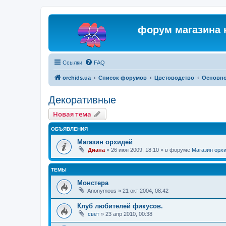
форум магазина 
Ссылки
FAQ
orchids.ua
Список форумов
Цветоводство
Основн
Декоративные
Новая тема
ОБЪЯВЛЕНИЯ
Магазин орхидей
Диана
»
26 июн 2009, 18:10
» в форуме
Магазин орх
ТЕМЫ
Монстера
Anonymous
»
21 окт 2004, 08:42
Клуб любителей фикусов.
свет
»
23 апр 2010, 00:38