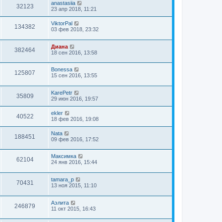
anastasiia
32123
23 апр 2018, 11:21
ViktorPal
134382
03 фев 2018, 23:32
Диана
382464
18 сен 2016, 13:58
Bonessa
125807
15 сен 2016, 13:55
KarePetr
35809
29 июн 2016, 19:57
ekler
40522
18 фев 2016, 19:08
Nata
188451
09 фев 2016, 17:52
Максимка
62104
24 янв 2016, 15:44
tamara_p
70431
13 ноя 2015, 11:10
Aэлита
246879
11 окт 2015, 16:43