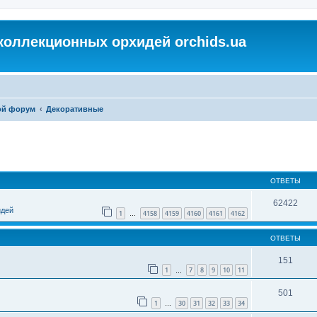
коллекционных орхидей orchids.ua
ой форум
Декоративные
ОТВЕТЫ
62422
идей
1
4158
4159
4160
4161
4162
…
ОТВЕТЫ
151
1
7
8
9
10
11
…
501
1
30
31
32
33
34
…