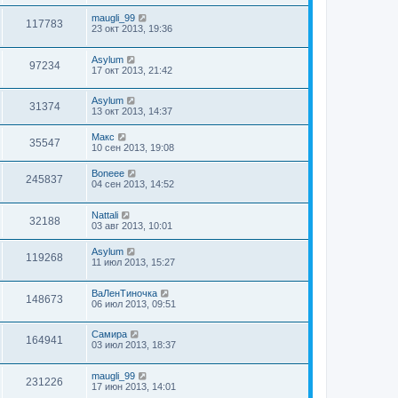
maugli_99
117783
23 окт 2013, 19:36
Asylum
97234
17 окт 2013, 21:42
Asylum
31374
13 окт 2013, 14:37
Макс
35547
10 сен 2013, 19:08
Boneee
245837
04 сен 2013, 14:52
Nattali
32188
03 авг 2013, 10:01
Asylum
119268
11 июл 2013, 15:27
ВаЛенТиночка
148673
06 июл 2013, 09:51
Самира
164941
03 июл 2013, 18:37
maugli_99
231226
17 июн 2013, 14:01