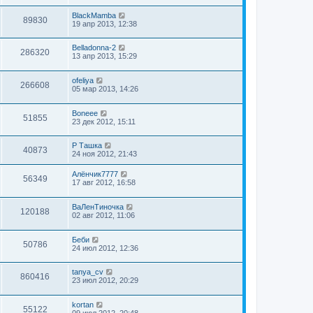
BlackMamba
89830
19 апр 2013, 12:38
Belladonna-2
286320
13 апр 2013, 15:29
ofeliya
266608
05 мар 2013, 14:26
Boneee
51855
23 дек 2012, 15:11
Р Ташка
40873
24 ноя 2012, 21:43
Алёнчик7777
56349
17 авг 2012, 16:58
ВаЛенТиночка
120188
02 авг 2012, 11:06
Беби
50786
24 июл 2012, 12:36
tanya_cv
860416
23 июл 2012, 20:29
kortan
55122
09 июл 2012, 20:48