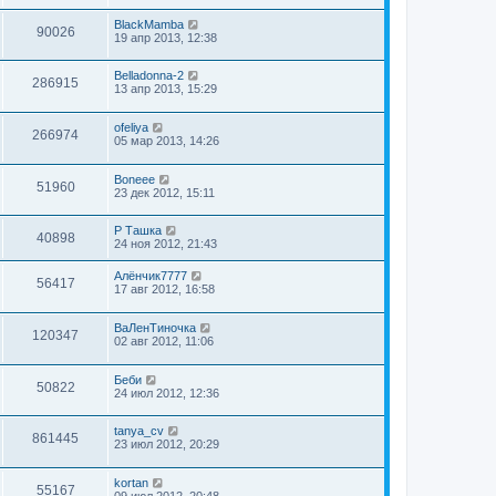
BlackMamba
90026
19 апр 2013, 12:38
Belladonna-2
286915
13 апр 2013, 15:29
ofeliya
266974
05 мар 2013, 14:26
Boneee
51960
23 дек 2012, 15:11
Р Ташка
40898
24 ноя 2012, 21:43
Алёнчик7777
56417
17 авг 2012, 16:58
ВаЛенТиночка
120347
02 авг 2012, 11:06
Беби
50822
24 июл 2012, 12:36
tanya_cv
861445
23 июл 2012, 20:29
kortan
55167
09 июл 2012, 20:48