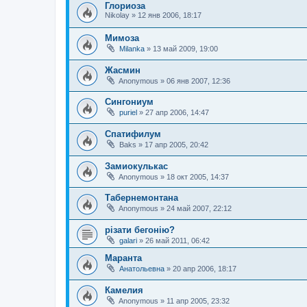
Глориоза
Nikolay
»
12 янв 2006, 18:17
Мимоза
Milanka
»
13 май 2009, 19:00
Жасмин
Anonymous
»
06 янв 2007, 12:36
Сингониум
puriel
»
27 апр 2006, 14:47
Спатифилум
Baks
»
17 апр 2005, 20:42
Замиокулькас
Anonymous
»
18 окт 2005, 14:37
Табернемонтана
Anonymous
»
24 май 2007, 22:12
різати бегонію?
galari
»
26 май 2011, 06:42
Маранта
Анатольевна
»
20 апр 2006, 18:17
Камелия
Anonymous
»
11 апр 2005, 23:32