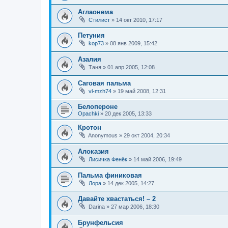
Аглаонема
Стилист
»
14 окт 2010, 17:17
Петуния
kop73
»
08 янв 2009, 15:42
Азалия
Таня
»
01 апр 2005, 12:08
Саговая пальма
vl-mzh74
»
19 май 2008, 12:31
Белопероне
Opachki
»
20 дек 2005, 13:33
Кротон
Anonymous
»
29 окт 2004, 20:34
Алоказия
Лисичка Фенёк
»
14 май 2006, 19:49
Пальма финиковая
Лора
»
14 дек 2005, 14:27
Давайте хвастаться! – 2
Darina
»
27 мар 2006, 18:30
Брунфельсия