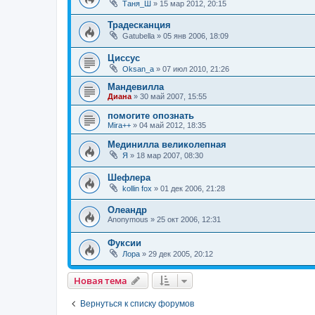
Таня_Ш
»
15 мар 2012, 20:15
Традесканция
Gatubella
»
05 янв 2006, 18:09
Циссус
Oksan_a
»
07 июл 2010, 21:26
Мандевилла
Диана
»
30 май 2007, 15:55
помогите опознать
Mira++
»
04 май 2012, 18:35
Мединилла великолепная
Я
»
18 мар 2007, 08:30
Шефлера
kollin fox
»
01 дек 2006, 21:28
Олеандр
Anonymous
»
25 окт 2006, 12:31
Фуксии
Лора
»
29 дек 2005, 20:12
Новая тема
Вернуться к списку форумов