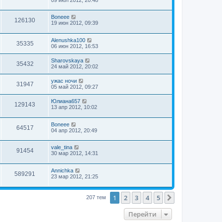
Boneee
126130
19 июн 2012, 09:39
Alenushka100
35335
06 июн 2012, 16:53
Sharovskaya
35432
24 май 2012, 20:02
ужас ночи
31947
05 май 2012, 09:27
Юлиана657
129143
13 апр 2012, 10:02
Boneee
64517
04 апр 2012, 20:49
vale_tina
91454
30 мар 2012, 14:31
Annichka
589291
23 мар 2012, 21:25
1
2
3
4
5
След.
207 тем
Перейти