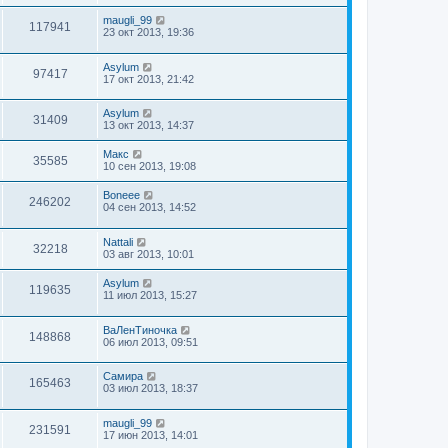
maugli_99
117941
23 окт 2013, 19:36
Asylum
97417
17 окт 2013, 21:42
Asylum
31409
13 окт 2013, 14:37
Макс
35585
10 сен 2013, 19:08
Boneee
246202
04 сен 2013, 14:52
Nattali
32218
03 авг 2013, 10:01
Asylum
119635
11 июл 2013, 15:27
ВаЛенТиночка
148868
06 июл 2013, 09:51
Самира
165463
03 июл 2013, 18:37
maugli_99
231591
17 июн 2013, 14:01