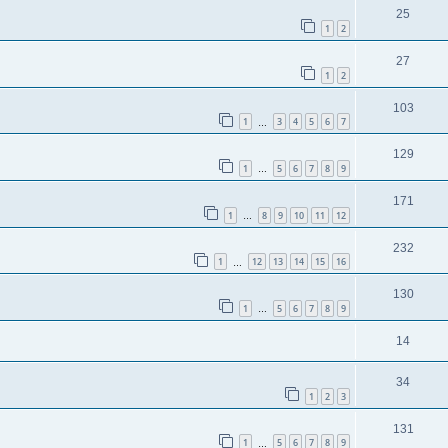
25
1
2
27
1
2
103
1
3
4
5
6
7
…
129
1
5
6
7
8
9
…
171
1
8
9
10
11
12
…
232
1
12
13
14
15
16
…
130
1
5
6
7
8
9
…
14
34
1
2
3
131
1
5
6
7
8
9
…