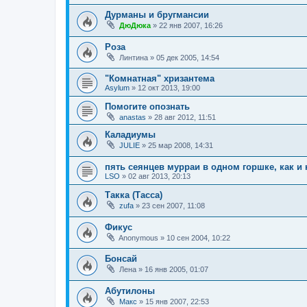
Дурманы и бругмансии
ДюДюка
»
22 янв 2007, 16:26
Роза
Линтина
»
05 дек 2005, 14:54
"Комнатная" хризантема
Asylum
»
12 окт 2013, 19:00
Помогите опознать
anastas
»
28 авг 2012, 11:51
Каладиумы
JULIE
»
25 мар 2008, 14:31
пять сеянцев мурраи в одном горшке, как и 
LSO
»
02 авг 2013, 20:13
Такка (Тасса)
zufa
»
23 сен 2007, 11:08
Фикус
Anonymous
»
10 сен 2004, 10:22
Бонсай
Лена
»
16 янв 2005, 01:07
Абутилоны
Макс
»
15 янв 2007, 22:53