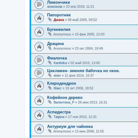
Лимончики
anastasiia
»
23 апр 2018, 11:21
Папоротник
Диана
»
08 май 2005, 09:52
Бугенвилия
Anonymous
»
10 фев 2005, 12:03
Драцена
Anonymous
»
23 окт 2004, 18:49
Фиалочка
Kanfetka
»
02 май 2015, 13:00
Цикламен- зимняя бабочка но окне.
ekler
»
11 фев 2016, 15:37
Клеродендрон
Макс
»
19 окт 2006, 18:52
Кофейное дерево
Валентина_Р
»
26 июн 2013, 16:31
Аспидистра
Tatjana
»
17 ноя 2010, 12:31
Антуриум для чайника
Anonymous
»
13 июн 2006, 11:55