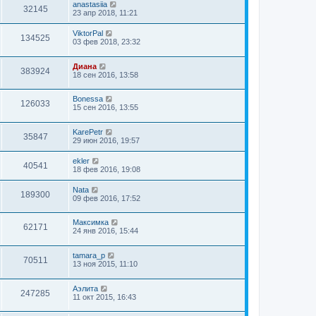
anastasiia
32145
23 апр 2018, 11:21
ViktorPal
134525
03 фев 2018, 23:32
Диана
383924
18 сен 2016, 13:58
Bonessa
126033
15 сен 2016, 13:55
KarePetr
35847
29 июн 2016, 19:57
ekler
40541
18 фев 2016, 19:08
Nata
189300
09 фев 2016, 17:52
Максимка
62171
24 янв 2016, 15:44
tamara_p
70511
13 ноя 2015, 11:10
Aэлита
247285
11 окт 2015, 16:43