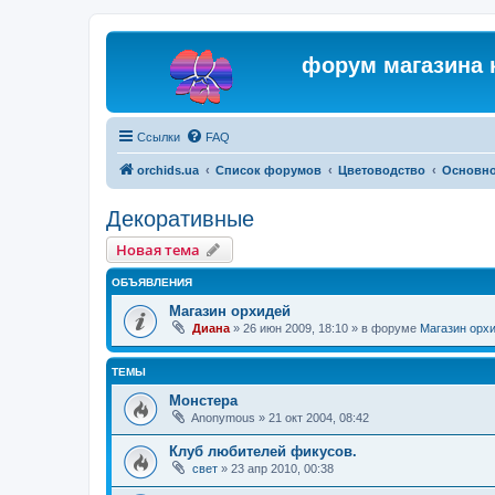
форум магазина 
Ссылки
FAQ
orchids.ua
Список форумов
Цветоводство
Основн
Декоративные
Новая тема
ОБЪЯВЛЕНИЯ
Магазин орхидей
Диана
»
26 июн 2009, 18:10
» в форуме
Магазин орх
ТЕМЫ
Монстера
Anonymous
»
21 окт 2004, 08:42
Клуб любителей фикусов.
свет
»
23 апр 2010, 00:38