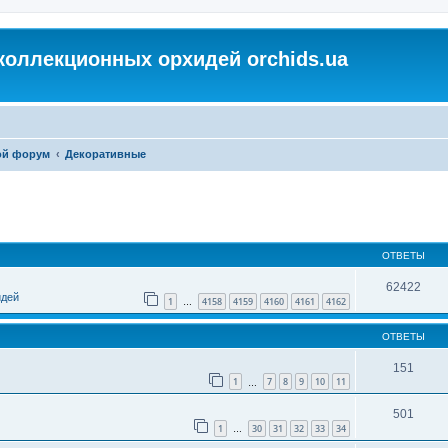
коллекционных орхидей orchids.ua
ой форум
Декоративные
ОТВЕТЫ
62422
идей
1
4158
4159
4160
4161
4162
…
ОТВЕТЫ
151
1
7
8
9
10
11
…
501
1
30
31
32
33
34
…