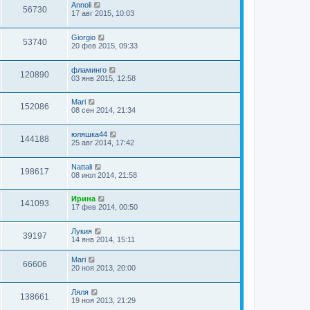
Annoli
56730
17 авг 2015, 10:03
Giorgio
53740
20 фев 2015, 09:33
фламинго
120890
03 янв 2015, 12:58
Mari
152086
08 сен 2014, 21:34
юляшка44
144188
25 авг 2014, 17:42
Nattali
198617
08 июл 2014, 21:58
Ирина
141093
17 фев 2014, 00:50
Лукия
39197
14 янв 2014, 15:11
Mari
66606
20 ноя 2013, 20:00
Ляля
138661
19 ноя 2013, 21:29