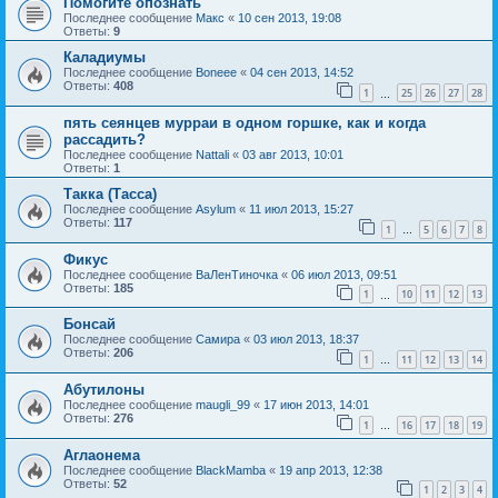
Помогите опознать
Последнее сообщение
Макс
«
10 сен 2013, 19:08
Ответы:
9
Каладиумы
Последнее сообщение
Boneee
«
04 сен 2013, 14:52
Ответы:
408
1
25
26
27
28
…
пять сеянцев мурраи в одном горшке, как и когда
рассадить?
Последнее сообщение
Nattali
«
03 авг 2013, 10:01
Ответы:
1
Такка (Тасса)
Последнее сообщение
Asylum
«
11 июл 2013, 15:27
Ответы:
117
1
5
6
7
8
…
Фикус
Последнее сообщение
ВаЛенТиночка
«
06 июл 2013, 09:51
Ответы:
185
1
10
11
12
13
…
Бонсай
Последнее сообщение
Самира
«
03 июл 2013, 18:37
Ответы:
206
1
11
12
13
14
…
Абутилоны
Последнее сообщение
maugli_99
«
17 июн 2013, 14:01
Ответы:
276
1
16
17
18
19
…
Аглаонема
Последнее сообщение
BlackMamba
«
19 апр 2013, 12:38
Ответы:
52
1
2
3
4