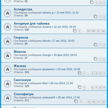
Ответы:
32
1
2
3
Аспидистра
Последнее сообщение
tamara_p
«
13 ноя 2015, 11:10
Ответы:
28
1
2
Антуриум для чайника
Последнее сообщение
Aэлита
«
11 окт 2015, 16:43
Ответы:
320
1
19
20
21
22
…
Глориоза
Последнее сообщение
Annoli
«
17 авг 2015, 10:03
Ответы:
25
1
2
Мимоза
Последнее сообщение
Giorgio
«
20 фев 2015, 09:33
Ответы:
27
1
2
Жасмин
Последнее сообщение
фламинго
«
03 янв 2015, 12:58
Ответы:
103
1
4
5
6
7
…
Сингониум
Последнее сообщение
Mari
«
08 сен 2014, 21:34
Ответы:
129
1
6
7
8
9
…
Спатифилум
Последнее сообщение
юляшка44
«
25 авг 2014, 17:42
Ответы:
171
1
9
10
11
12
…