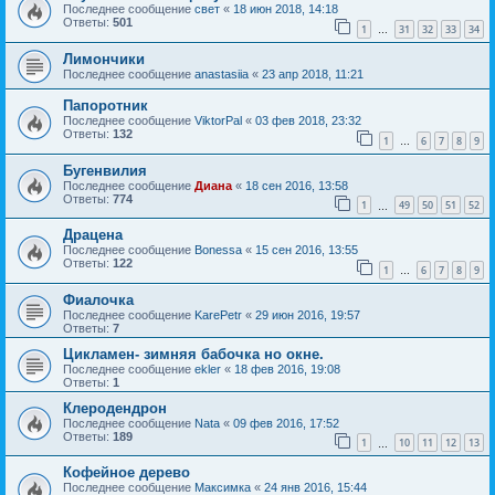
Последнее сообщение
свет
«
18 июн 2018, 14:18
Ответы:
501
1
31
32
33
34
…
Лимончики
Последнее сообщение
anastasiia
«
23 апр 2018, 11:21
Папоротник
Последнее сообщение
ViktorPal
«
03 фев 2018, 23:32
Ответы:
132
1
6
7
8
9
…
Бугенвилия
Последнее сообщение
Диана
«
18 сен 2016, 13:58
Ответы:
774
1
49
50
51
52
…
Драцена
Последнее сообщение
Bonessa
«
15 сен 2016, 13:55
Ответы:
122
1
6
7
8
9
…
Фиалочка
Последнее сообщение
KarePetr
«
29 июн 2016, 19:57
Ответы:
7
Цикламен- зимняя бабочка но окне.
Последнее сообщение
ekler
«
18 фев 2016, 19:08
Ответы:
1
Клеродендрон
Последнее сообщение
Nata
«
09 фев 2016, 17:52
Ответы:
189
1
10
11
12
13
…
Кофейное дерево
Последнее сообщение
Максимка
«
24 янв 2016, 15:44