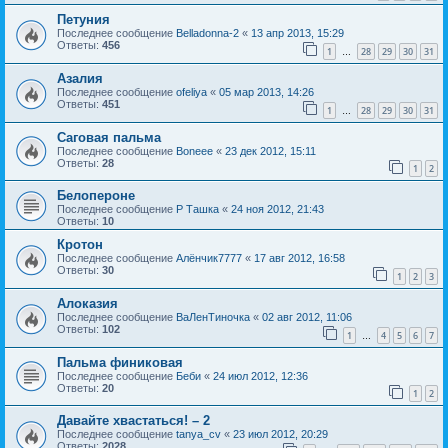
Петуния
Последнее сообщение
Belladonna-2
«
13 апр 2013, 15:29
Ответы:
456
1
28
29
30
31
…
Азалия
Последнее сообщение
ofeliya
«
05 мар 2013, 14:26
Ответы:
451
1
28
29
30
31
…
Саговая пальма
Последнее сообщение
Boneee
«
23 дек 2012, 15:11
Ответы:
28
1
2
Белопероне
Последнее сообщение
Р Ташка
«
24 ноя 2012, 21:43
Ответы:
10
Кротон
Последнее сообщение
Алёнчик7777
«
17 авг 2012, 16:58
Ответы:
30
1
2
3
Алоказия
Последнее сообщение
ВаЛенТиночка
«
02 авг 2012, 11:06
Ответы:
102
1
4
5
6
7
…
Пальма финиковая
Последнее сообщение
Беби
«
24 июл 2012, 12:36
Ответы:
20
1
2
Давайте хвастаться! – 2
Последнее сообщение
tanya_cv
«
23 июл 2012, 20:29
Ответы:
2028