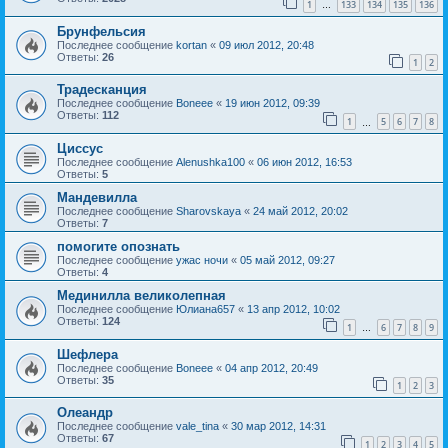
1
133
134
135
136
…
Брунфельсия
Последнее сообщение
kortan
«
09 июл 2012, 20:48
Ответы:
26
1
2
Традесканция
Последнее сообщение
Boneee
«
19 июн 2012, 09:39
Ответы:
112
1
5
6
7
8
…
Циссус
Последнее сообщение
Alenushka100
«
06 июн 2012, 16:53
Ответы:
5
Мандевилла
Последнее сообщение
Sharovskaya
«
24 май 2012, 20:02
Ответы:
7
помогите опознать
Последнее сообщение
ужас ночи
«
05 май 2012, 09:27
Ответы:
4
Мединилла великолепная
Последнее сообщение
Юлиана657
«
13 апр 2012, 10:02
Ответы:
124
1
6
7
8
9
…
Шефлера
Последнее сообщение
Boneee
«
04 апр 2012, 20:49
Ответы:
35
1
2
3
Олеандр
Последнее сообщение
vale_tina
«
30 мар 2012, 14:31
Ответы:
67
1
2
3
4
5