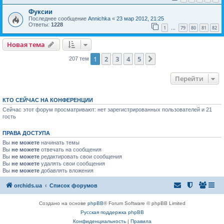
Фуксии
Последнее сообщение
Annichka
«
23 мар 2012, 21:25
Ответы:
1228
1
79
80
81
82
…
Новая тема
1
2
3
4
5
След.
207 тем
Перейти
КТО СЕЙЧАС НА КОНФЕРЕНЦИИ
Сейчас этот форум просматривают: нет зарегистрированных пользователей и 21
гость
ПРАВА ДОСТУПА
Вы
не можете
начинать темы
Вы
не можете
отвечать на сообщения
Вы
не можете
редактировать свои сообщения
Вы
не можете
удалять свои сообщения
Вы
не можете
добавлять вложения
orchids.ua
Список форумов
Создано на основе
phpBB
® Forum Software © phpBB Limited
Русская поддержка phpBB
Конфиденциальность
|
Правила