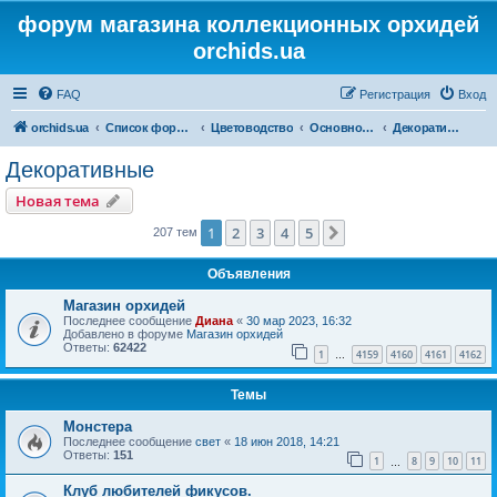
форум магазина коллекционных орхидей
orchids.ua
FAQ
Регистрация
Вход
orchids.ua
Список форумов
Цветоводство
Основной форум
Декоративные
Декоративные
Новая тема
1
2
3
4
5
След.
207 тем
Объявления
Магазин орхидей
Последнее сообщение
Диана
«
30 мар 2023, 16:32
Добавлено в форуме
Магазин орхидей
Ответы:
62422
1
4159
4160
4161
4162
…
Темы
Монстера
Последнее сообщение
свет
«
18 июн 2018, 14:21
Ответы:
151
1
8
9
10
11
…
Клуб любителей фикусов.