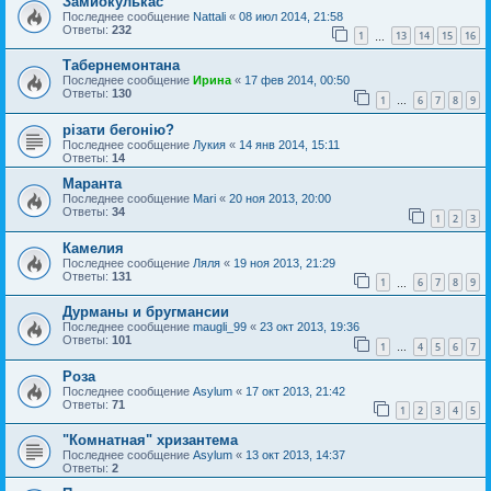
Замиокулькас
Последнее сообщение
Nattali
«
08 июл 2014, 21:58
Ответы:
232
1
13
14
15
16
…
Табернемонтана
Последнее сообщение
Ирина
«
17 фев 2014, 00:50
Ответы:
130
1
6
7
8
9
…
різати бегонію?
Последнее сообщение
Лукия
«
14 янв 2014, 15:11
Ответы:
14
Маранта
Последнее сообщение
Mari
«
20 ноя 2013, 20:00
Ответы:
34
1
2
3
Камелия
Последнее сообщение
Ляля
«
19 ноя 2013, 21:29
Ответы:
131
1
6
7
8
9
…
Дурманы и бругмансии
Последнее сообщение
maugli_99
«
23 окт 2013, 19:36
Ответы:
101
1
4
5
6
7
…
Роза
Последнее сообщение
Asylum
«
17 окт 2013, 21:42
Ответы:
71
1
2
3
4
5
"Комнатная" хризантема
Последнее сообщение
Asylum
«
13 окт 2013, 14:37
Ответы:
2