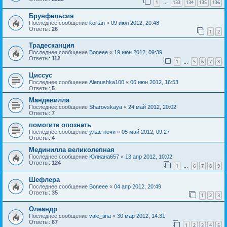
1
133
134
135
136
…
Брунфельсия
Последнее сообщение
kortan
«
09 июл 2012, 20:48
Ответы:
26
1
2
Традесканция
Последнее сообщение
Boneee
«
19 июн 2012, 09:39
Ответы:
112
1
5
6
7
8
…
Циссус
Последнее сообщение
Alenushka100
«
06 июн 2012, 16:53
Ответы:
5
Мандевилла
Последнее сообщение
Sharovskaya
«
24 май 2012, 20:02
Ответы:
7
помогите опознать
Последнее сообщение
ужас ночи
«
05 май 2012, 09:27
Ответы:
4
Мединилла великолепная
Последнее сообщение
Юлиана657
«
13 апр 2012, 10:02
Ответы:
124
1
6
7
8
9
…
Шефлера
Последнее сообщение
Boneee
«
04 апр 2012, 20:49
Ответы:
35
1
2
3
Олеандр
Последнее сообщение
vale_tina
«
30 мар 2012, 14:31
Ответы:
67
1
2
3
4
5