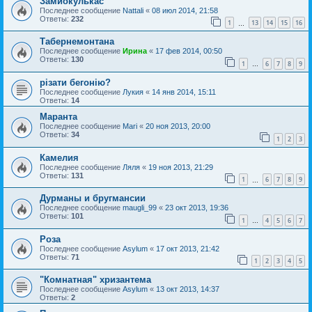
Замиокулькас
Последнее сообщение
Nattali
«
08 июл 2014, 21:58
Ответы:
232
1
13
14
15
16
…
Табернемонтана
Последнее сообщение
Ирина
«
17 фев 2014, 00:50
Ответы:
130
1
6
7
8
9
…
різати бегонію?
Последнее сообщение
Лукия
«
14 янв 2014, 15:11
Ответы:
14
Маранта
Последнее сообщение
Mari
«
20 ноя 2013, 20:00
Ответы:
34
1
2
3
Камелия
Последнее сообщение
Ляля
«
19 ноя 2013, 21:29
Ответы:
131
1
6
7
8
9
…
Дурманы и бругмансии
Последнее сообщение
maugli_99
«
23 окт 2013, 19:36
Ответы:
101
1
4
5
6
7
…
Роза
Последнее сообщение
Asylum
«
17 окт 2013, 21:42
Ответы:
71
1
2
3
4
5
"Комнатная" хризантема
Последнее сообщение
Asylum
«
13 окт 2013, 14:37
Ответы:
2