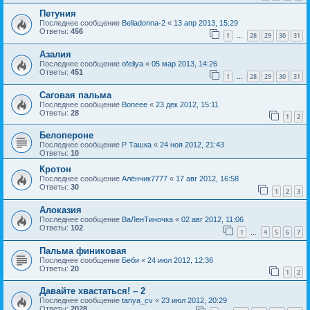
Петуния
Последнее сообщение
Belladonna-2
«
13 апр 2013, 15:29
Ответы:
456
1
28
29
30
31
…
Азалия
Последнее сообщение
ofeliya
«
05 мар 2013, 14:26
Ответы:
451
1
28
29
30
31
…
Саговая пальма
Последнее сообщение
Boneee
«
23 дек 2012, 15:11
Ответы:
28
1
2
Белопероне
Последнее сообщение
Р Ташка
«
24 ноя 2012, 21:43
Ответы:
10
Кротон
Последнее сообщение
Алёнчик7777
«
17 авг 2012, 16:58
Ответы:
30
1
2
3
Алоказия
Последнее сообщение
ВаЛенТиночка
«
02 авг 2012, 11:06
Ответы:
102
1
4
5
6
7
…
Пальма финиковая
Последнее сообщение
Беби
«
24 июл 2012, 12:36
Ответы:
20
1
2
Давайте хвастаться! – 2
Последнее сообщение
tanya_cv
«
23 июл 2012, 20:29
Ответы:
2028