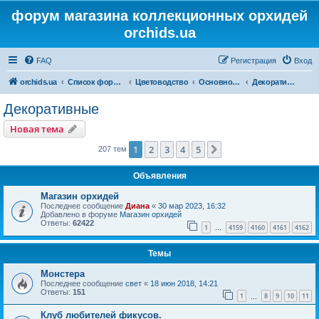
форум магазина коллекционных орхидей
orchids.ua
FAQ
Регистрация
Вход
orchids.ua
Список форумов
Цветоводство
Основной форум
Декоративные
Декоративные
Новая тема
1
2
3
4
5
След.
207 тем
Объявления
Магазин орхидей
Последнее сообщение
Диана
«
30 мар 2023, 16:32
Добавлено в форуме
Магазин орхидей
Ответы:
62422
1
4159
4160
4161
4162
…
Темы
Монстера
Последнее сообщение
свет
«
18 июн 2018, 14:21
Ответы:
151
1
8
9
10
11
…
Клуб любителей фикусов.