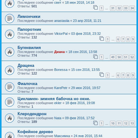
Последнее сообщение
свет
«
18 июн 2018, 14:18
Ответы:
501
1
31
32
33
34
…
Лимончики
Последнее сообщение
anastasiia
«
23 апр 2018, 11:21
Папоротник
Последнее сообщение
ViktorPal
«
03 фев 2018, 23:32
Ответы:
132
1
6
7
8
9
…
Бугенвилия
Последнее сообщение
Диана
«
18 сен 2016, 13:58
Ответы:
774
1
49
50
51
52
…
Драцена
Последнее сообщение
Bonessa
«
15 сен 2016, 13:55
Ответы:
122
1
6
7
8
9
…
Фиалочка
Последнее сообщение
KarePetr
«
29 июн 2016, 19:57
Ответы:
7
Цикламен- зимняя бабочка но окне.
Последнее сообщение
ekler
«
18 фев 2016, 19:08
Ответы:
1
Клеродендрон
Последнее сообщение
Nata
«
09 фев 2016, 17:52
Ответы:
189
1
10
11
12
13
…
Кофейное дерево
Последнее сообщение
Максимка
«
24 янв 2016, 15:44