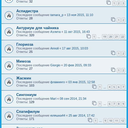
Ответы:
32
1
2
3
Аспидистра
Последнее сообщение
tamara_p
«
13 ноя 2015, 11:10
Ответы:
28
1
2
Антуриум для чайника
Последнее сообщение
Aэлита
«
11 окт 2015, 16:43
Ответы:
320
1
19
20
21
22
…
Глориоза
Последнее сообщение
Annoli
«
17 авг 2015, 10:03
Ответы:
25
1
2
Мимоза
Последнее сообщение
Giorgio
«
20 фев 2015, 09:33
Ответы:
27
1
2
Жасмин
Последнее сообщение
фламинго
«
03 янв 2015, 12:58
Ответы:
103
1
4
5
6
7
…
Сингониум
Последнее сообщение
Mari
«
08 сен 2014, 21:34
Ответы:
129
1
6
7
8
9
…
Спатифилум
Последнее сообщение
юляшка44
«
25 авг 2014, 17:42
Ответы:
171
1
9
10
11
12
…