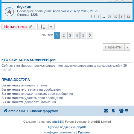
Фуксии
Последнее сообщение
Annichka
«
23 мар 2012, 21:25
Ответы:
1228
1
79
80
81
82
…
Новая тема
1
2
3
4
5
След.
207 тем
Перейти
КТО СЕЙЧАС НА КОНФЕРЕНЦИИ
Сейчас этот форум просматривают: нет зарегистрированных пользователей и 39
гостей
ПРАВА ДОСТУПА
Вы
не можете
начинать темы
Вы
не можете
отвечать на сообщения
Вы
не можете
редактировать свои сообщения
Вы
не можете
удалять свои сообщения
Вы
не можете
добавлять вложения
orchids.ua
Список форумов
Создано на основе
phpBB
® Forum Software © phpBB Limited
Русская поддержка phpBB
Конфиденциальность
|
Правила