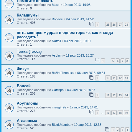
Помогите опознать
Последнее сообщение
Макс
«
10 сен 2013, 19:08
Ответы:
9
Каладиумы
Последнее сообщение
Boneee
«
04 сен 2013, 14:52
Ответы:
408
1
25
26
27
28
…
пять сеянцев мурраи в одном горшке, как и когда
рассадить?
Последнее сообщение
Nattali
«
03 авг 2013, 10:01
Ответы:
1
Такка (Тасса)
Последнее сообщение
Asylum
«
11 июл 2013, 15:27
Ответы:
117
1
5
6
7
8
…
Фикус
Последнее сообщение
ВаЛенТиночка
«
06 июл 2013, 09:51
Ответы:
185
1
10
11
12
13
…
Бонсай
Последнее сообщение
Самира
«
03 июл 2013, 18:37
Ответы:
206
1
11
12
13
14
…
Абутилоны
Последнее сообщение
maugli_99
«
17 июн 2013, 14:01
Ответы:
276
1
16
17
18
19
…
Аглаонема
Последнее сообщение
BlackMamba
«
19 апр 2013, 12:38
Ответы:
52
1
2
3
4