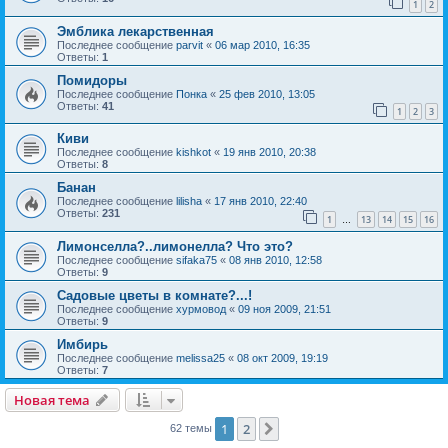
1
2
Эмблика лекарственная
Последнее сообщение
parvit
«
06 мар 2010, 16:35
Ответы:
1
Помидоры
Последнее сообщение
Понка
«
25 фев 2010, 13:05
Ответы:
41
1
2
3
Киви
Последнее сообщение
kishkot
«
19 янв 2010, 20:38
Ответы:
8
Банан
Последнее сообщение
lilisha
«
17 янв 2010, 22:40
Ответы:
231
1
13
14
15
16
…
Лимонселла?..лимонелла? Что это?
Последнее сообщение
sifaka75
«
08 янв 2010, 12:58
Ответы:
9
Садовые цветы в комнате?...!
Последнее сообщение
хурмовод
«
09 ноя 2009, 21:51
Ответы:
9
Имбирь
Последнее сообщение
melissa25
«
08 окт 2009, 19:19
Ответы:
7
Новая тема
1
2
След.
62 темы