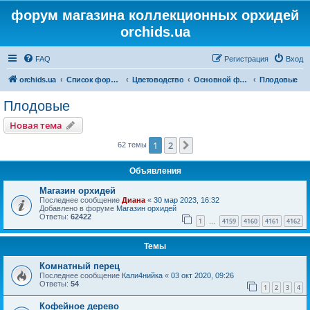
форум магазина коллекционных орхидей
orchids.ua
FAQ
Регистрация
Вход
orchids.ua
Список форумов
Цветоводство
Основной форум
Плодовые
Плодовые
Новая тема
1
2
След.
62 темы
Объявления
Магазин орхидей
Последнее сообщение
Диана
«
30 мар 2023, 16:32
Добавлено в форуме
Магазин орхидей
Ответы:
62422
1
4159
4160
4161
4162
…
Темы
Комнатный перец
Последнее сообщение
Кали4нийка
«
03 окт 2020, 09:26
Ответы:
54
1
2
3
4
Кофейное дерево