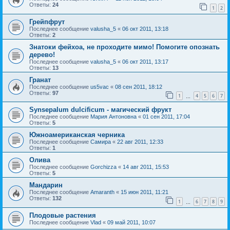
Ответы:
24
1
2
Грейпфрут
Последнее сообщение
valusha_5
«
06 окт 2011, 13:18
Ответы:
2
Знатоки фейхоа, не проходите мимо! Помогите опознать
дерево!
Последнее сообщение
valusha_5
«
06 окт 2011, 13:17
Ответы:
13
Гранат
Последнее сообщение
us5vac
«
08 сен 2011, 18:12
Ответы:
97
1
4
5
6
7
…
Synsepalum dulcificum - магический фрукт
Последнее сообщение
Мария Антоновна
«
01 сен 2011, 17:04
Ответы:
5
Южноамериканская черника
Последнее сообщение
Самира
«
22 авг 2011, 12:33
Ответы:
1
Олива
Последнее сообщение
Gorchizza
«
14 авг 2011, 15:53
Ответы:
5
Мандарин
Последнее сообщение
Amaranth
«
15 июн 2011, 11:21
Ответы:
132
1
6
7
8
9
…
Плодовые растения
Последнее сообщение
Vlad
«
09 май 2011, 10:07