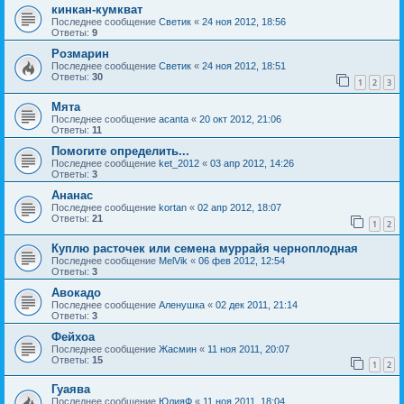
кинкан-кумкват
Последнее сообщение
Светик
«
24 ноя 2012, 18:56
Ответы:
9
Розмарин
Последнее сообщение
Светик
«
24 ноя 2012, 18:51
Ответы:
30
1
2
3
Мята
Последнее сообщение
acanta
«
20 окт 2012, 21:06
Ответы:
11
Помогите определить...
Последнее сообщение
ket_2012
«
03 апр 2012, 14:26
Ответы:
3
Ананас
Последнее сообщение
kortan
«
02 апр 2012, 18:07
Ответы:
21
1
2
Куплю расточек или семена муррайя черноплодная
Последнее сообщение
MelVik
«
06 фев 2012, 12:54
Ответы:
3
Авокадо
Последнее сообщение
Аленушка
«
02 дек 2011, 21:14
Ответы:
3
Фейхоа
Последнее сообщение
Жасмин
«
11 ноя 2011, 20:07
Ответы:
15
1
2
Гуаява
Последнее сообщение
ЮлияФ
«
11 ноя 2011, 18:04