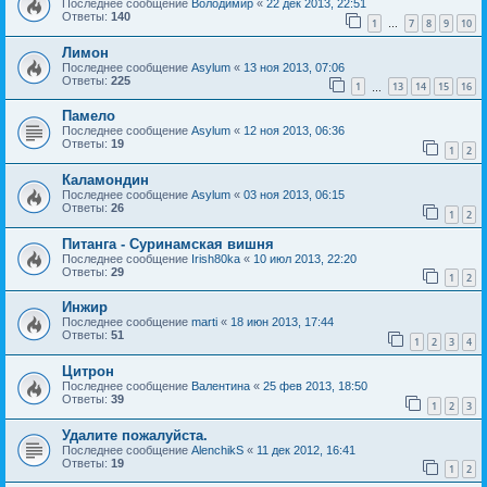
Последнее сообщение
Володимир
«
22 дек 2013, 22:51
Ответы:
140
1
7
8
9
10
…
Лимон
Последнее сообщение
Asylum
«
13 ноя 2013, 07:06
Ответы:
225
1
13
14
15
16
…
Памело
Последнее сообщение
Asylum
«
12 ноя 2013, 06:36
Ответы:
19
1
2
Каламондин
Последнее сообщение
Asylum
«
03 ноя 2013, 06:15
Ответы:
26
1
2
Питанга - Суринамская вишня
Последнее сообщение
Irish80ka
«
10 июл 2013, 22:20
Ответы:
29
1
2
Инжир
Последнее сообщение
marti
«
18 июн 2013, 17:44
Ответы:
51
1
2
3
4
Цитрон
Последнее сообщение
Валентина
«
25 фев 2013, 18:50
Ответы:
39
1
2
3
Удалите пожалуйста.
Последнее сообщение
AlenchikS
«
11 дек 2012, 16:41
Ответы:
19
1
2