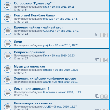
Осторожно "Идеал сад"!!!
Последнее сообщение
кира
«
19 апр 2011, 19:11
Ответы:
5
Помогите! Погибает банан
Последнее сообщение
metra29
«
07 апр 2011, 17:37
Ответы:
10
Камелия чайная - чайный куст
Последнее сообщение
ОльгаАр
«
07 апр 2011, 17:07
Ответы:
18
1
2
Личи
Последнее сообщение
yarjnka
«
02 май 2010, 18:23
Вопросы прививок
Последнее сообщение
Гала
«
19 апр 2010, 20:53
Ответы:
17
1
2
Мушмула японская
Последнее сообщение
dzhaga
«
05 апр 2010, 15:25
Ответы:
4
Ховения, китайское конфетное дерево
Последнее сообщение
acanta
«
28 мар 2010, 16:21
Лимон или апельсин?
Последнее сообщение
Кнопочка
«
24 мар 2010, 19:21
Ответы:
15
1
2
Каламондин из семечки.
Последнее сообщение
JULIE
«
08 мар 2010, 16:17
Ответы:
16