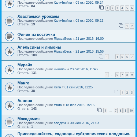
Последнее сообщение
Кали4нийка
«
03 окт 2020, 09:24
Ответы:
84
1
2
3
4
5
6
Хвастаемся урожаем
Последнее сообщение
Кали4нийка
«
03 окт 2020, 09:22
Ответы:
19
1
2
Финик из косточки
Последнее сообщение
RigayaBess
«
21 дек 2016, 16:00
Апельсины и лимоны
Последнее сообщение
RigayaBess
«
21 дек 2016, 15:56
Ответы:
100
1
4
5
6
7
…
Мурайя
Последнее сообщение
николай
«
23 окт 2016, 11:46
Ответы:
131
1
6
7
8
9
…
Манго
Последнее сообщение
Kera
«
01 сен 2016, 11:25
Ответы:
38
1
2
3
Аннона
Последнее сообщение
frruto
«
18 июл 2016, 15:16
Ответы:
143
1
7
8
9
10
…
Макадамия
Последнее сообщение
владimir
«
30 июн 2016, 21:03
Ответы:
1
Присоеденяйтесь, садоводы субтропических плодовых.