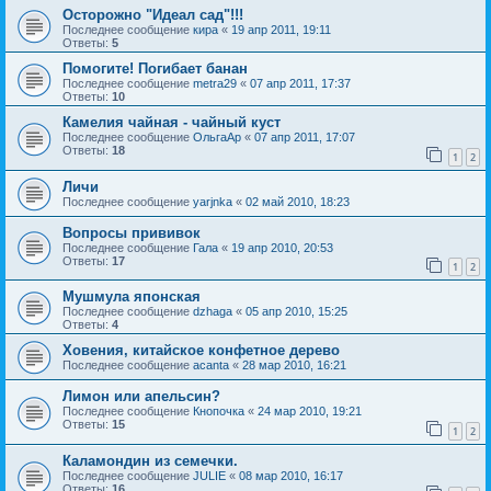
Осторожно "Идеал сад"!!!
Последнее сообщение
кира
«
19 апр 2011, 19:11
Ответы:
5
Помогите! Погибает банан
Последнее сообщение
metra29
«
07 апр 2011, 17:37
Ответы:
10
Камелия чайная - чайный куст
Последнее сообщение
ОльгаАр
«
07 апр 2011, 17:07
Ответы:
18
1
2
Личи
Последнее сообщение
yarjnka
«
02 май 2010, 18:23
Вопросы прививок
Последнее сообщение
Гала
«
19 апр 2010, 20:53
Ответы:
17
1
2
Мушмула японская
Последнее сообщение
dzhaga
«
05 апр 2010, 15:25
Ответы:
4
Ховения, китайское конфетное дерево
Последнее сообщение
acanta
«
28 мар 2010, 16:21
Лимон или апельсин?
Последнее сообщение
Кнопочка
«
24 мар 2010, 19:21
Ответы:
15
1
2
Каламондин из семечки.
Последнее сообщение
JULIE
«
08 мар 2010, 16:17
Ответы:
16