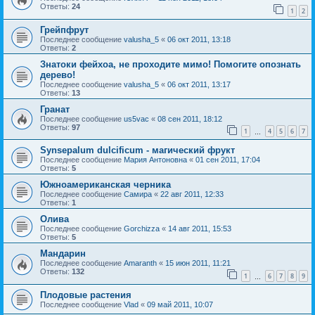
Ответы:
24
1
2
Грейпфрут
Последнее сообщение
valusha_5
«
06 окт 2011, 13:18
Ответы:
2
Знатоки фейхоа, не проходите мимо! Помогите опознать
дерево!
Последнее сообщение
valusha_5
«
06 окт 2011, 13:17
Ответы:
13
Гранат
Последнее сообщение
us5vac
«
08 сен 2011, 18:12
Ответы:
97
1
4
5
6
7
…
Synsepalum dulcificum - магический фрукт
Последнее сообщение
Мария Антоновна
«
01 сен 2011, 17:04
Ответы:
5
Южноамериканская черника
Последнее сообщение
Самира
«
22 авг 2011, 12:33
Ответы:
1
Олива
Последнее сообщение
Gorchizza
«
14 авг 2011, 15:53
Ответы:
5
Мандарин
Последнее сообщение
Amaranth
«
15 июн 2011, 11:21
Ответы:
132
1
6
7
8
9
…
Плодовые растения
Последнее сообщение
Vlad
«
09 май 2011, 10:07