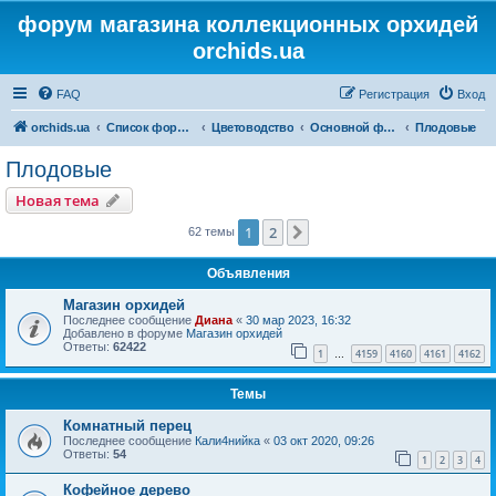
форум магазина коллекционных орхидей
orchids.ua
FAQ
Регистрация
Вход
orchids.ua
Список форумов
Цветоводство
Основной форум
Плодовые
Плодовые
Новая тема
1
2
След.
62 темы
Объявления
Магазин орхидей
Последнее сообщение
Диана
«
30 мар 2023, 16:32
Добавлено в форуме
Магазин орхидей
Ответы:
62422
1
4159
4160
4161
4162
…
Темы
Комнатный перец
Последнее сообщение
Кали4нийка
«
03 окт 2020, 09:26
Ответы:
54
1
2
3
4
Кофейное дерево