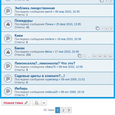
1
2
Эмблика лекарственная
Последнее сообщение
parvit
«
06 мар 2010, 16:35
Ответы:
1
Помидоры
Последнее сообщение
Понка
«
25 фев 2010, 13:05
Ответы:
41
1
2
3
Киви
Последнее сообщение
kishkot
«
19 янв 2010, 20:38
Ответы:
8
Банан
Последнее сообщение
lilisha
«
17 янв 2010, 22:40
Ответы:
231
1
13
14
15
16
…
Лимонселла?..лимонелла? Что это?
Последнее сообщение
sifaka75
«
08 янв 2010, 12:58
Ответы:
9
Садовые цветы в комнате?...!
Последнее сообщение
хурмовод
«
09 ноя 2009, 21:51
Ответы:
9
Имбирь
Последнее сообщение
melissa25
«
08 окт 2009, 19:19
Ответы:
7
Новая тема
1
2
След.
62 темы