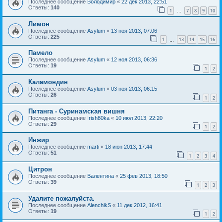
Последнее сообщение
Володимир
«
22 дек 2013, 22:51
Ответы:
140
1
7
8
9
10
…
Лимон
Последнее сообщение
Asylum
«
13 ноя 2013, 07:06
Ответы:
225
1
13
14
15
16
…
Памело
Последнее сообщение
Asylum
«
12 ноя 2013, 06:36
Ответы:
19
1
2
Каламондин
Последнее сообщение
Asylum
«
03 ноя 2013, 06:15
Ответы:
26
1
2
Питанга - Суринамская вишня
Последнее сообщение
Irish80ka
«
10 июл 2013, 22:20
Ответы:
29
1
2
Инжир
Последнее сообщение
marti
«
18 июн 2013, 17:44
Ответы:
51
1
2
3
4
Цитрон
Последнее сообщение
Валентина
«
25 фев 2013, 18:50
Ответы:
39
1
2
3
Удалите пожалуйста.
Последнее сообщение
AlenchikS
«
11 дек 2012, 16:41
Ответы:
19
1
2