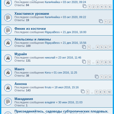
Последнее сообщение
Кали4нийка
«
03 окт 2020, 09:24
Ответы:
84
1
2
3
4
5
6
Хвастаемся урожаем
Последнее сообщение
Кали4нийка
«
03 окт 2020, 09:22
Ответы:
19
1
2
Финик из косточки
Последнее сообщение
RigayaBess
«
21 дек 2016, 16:00
Апельсины и лимоны
Последнее сообщение
RigayaBess
«
21 дек 2016, 15:56
Ответы:
100
1
4
5
6
7
…
Мурайя
Последнее сообщение
николай
«
23 окт 2016, 11:46
Ответы:
131
1
6
7
8
9
…
Манго
Последнее сообщение
Kera
«
01 сен 2016, 11:25
Ответы:
38
1
2
3
Аннона
Последнее сообщение
frruto
«
18 июл 2016, 15:16
Ответы:
143
1
7
8
9
10
…
Макадамия
Последнее сообщение
владimir
«
30 июн 2016, 21:03
Ответы:
1
Присоеденяйтесь, садоводы субтропических плодовых.