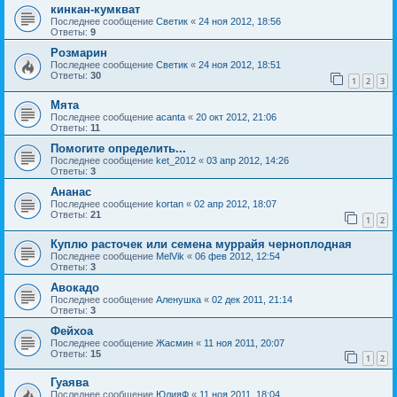
кинкан-кумкват
Последнее сообщение
Светик
«
24 ноя 2012, 18:56
Ответы:
9
Розмарин
Последнее сообщение
Светик
«
24 ноя 2012, 18:51
Ответы:
30
1
2
3
Мята
Последнее сообщение
acanta
«
20 окт 2012, 21:06
Ответы:
11
Помогите определить...
Последнее сообщение
ket_2012
«
03 апр 2012, 14:26
Ответы:
3
Ананас
Последнее сообщение
kortan
«
02 апр 2012, 18:07
Ответы:
21
1
2
Куплю расточек или семена муррайя черноплодная
Последнее сообщение
MelVik
«
06 фев 2012, 12:54
Ответы:
3
Авокадо
Последнее сообщение
Аленушка
«
02 дек 2011, 21:14
Ответы:
3
Фейхоа
Последнее сообщение
Жасмин
«
11 ноя 2011, 20:07
Ответы:
15
1
2
Гуаява
Последнее сообщение
ЮлияФ
«
11 ноя 2011, 18:04