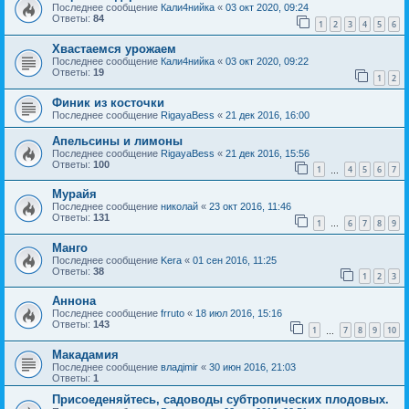
Последнее сообщение
Кали4нийка
«
03 окт 2020, 09:24
Ответы:
84
1
2
3
4
5
6
Хвастаемся урожаем
Последнее сообщение
Кали4нийка
«
03 окт 2020, 09:22
Ответы:
19
1
2
Финик из косточки
Последнее сообщение
RigayaBess
«
21 дек 2016, 16:00
Апельсины и лимоны
Последнее сообщение
RigayaBess
«
21 дек 2016, 15:56
Ответы:
100
1
4
5
6
7
…
Мурайя
Последнее сообщение
николай
«
23 окт 2016, 11:46
Ответы:
131
1
6
7
8
9
…
Манго
Последнее сообщение
Kera
«
01 сен 2016, 11:25
Ответы:
38
1
2
3
Аннона
Последнее сообщение
frruto
«
18 июл 2016, 15:16
Ответы:
143
1
7
8
9
10
…
Макадамия
Последнее сообщение
владimir
«
30 июн 2016, 21:03
Ответы:
1
Присоеденяйтесь, садоводы субтропических плодовых.