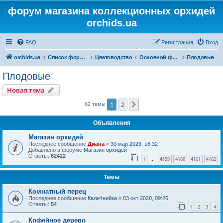
форум магазина коллекционных орхидей
orchids.ua
FAQ
Регистрация
Вход
orchids.ua
Список форумов
Цветоводство
Основной форум
Плодовые
Плодовые
Новая тема
1
2
След.
62 темы
Объявления
Магазин орхидей
Последнее сообщение
Диана
«
30 мар 2023, 16:32
Добавлено в форуме
Магазин орхидей
Ответы:
62422
1
4159
4160
4161
4162
…
Темы
Комнатный перец
Последнее сообщение
Кали4нийка
«
03 окт 2020, 09:26
Ответы:
54
1
2
3
4
Кофейное дерево