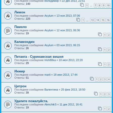
Последнее сообщение
Володимир
«
22 дек 2013, 22:51
Ответы:
140
1
7
8
9
10
…
Лимон
Последнее сообщение
Asylum
«
13 ноя 2013, 07:06
Ответы:
225
1
13
14
15
16
…
Памело
Последнее сообщение
Asylum
«
12 ноя 2013, 06:36
Ответы:
19
1
2
Каламондин
Последнее сообщение
Asylum
«
03 ноя 2013, 06:15
Ответы:
26
1
2
Питанга - Суринамская вишня
Последнее сообщение
Irish80ka
«
10 июл 2013, 22:20
Ответы:
29
1
2
Инжир
Последнее сообщение
marti
«
18 июн 2013, 17:44
Ответы:
51
1
2
3
4
Цитрон
Последнее сообщение
Валентина
«
25 фев 2013, 18:50
Ответы:
39
1
2
3
Удалите пожалуйста.
Последнее сообщение
AlenchikS
«
11 дек 2012, 16:41
Ответы:
19
1
2