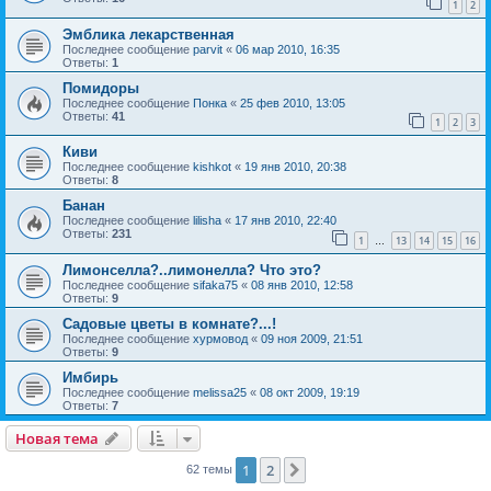
1
2
Эмблика лекарственная
Последнее сообщение
parvit
«
06 мар 2010, 16:35
Ответы:
1
Помидоры
Последнее сообщение
Понка
«
25 фев 2010, 13:05
Ответы:
41
1
2
3
Киви
Последнее сообщение
kishkot
«
19 янв 2010, 20:38
Ответы:
8
Банан
Последнее сообщение
lilisha
«
17 янв 2010, 22:40
Ответы:
231
1
13
14
15
16
…
Лимонселла?..лимонелла? Что это?
Последнее сообщение
sifaka75
«
08 янв 2010, 12:58
Ответы:
9
Садовые цветы в комнате?...!
Последнее сообщение
хурмовод
«
09 ноя 2009, 21:51
Ответы:
9
Имбирь
Последнее сообщение
melissa25
«
08 окт 2009, 19:19
Ответы:
7
Новая тема
1
2
След.
62 темы