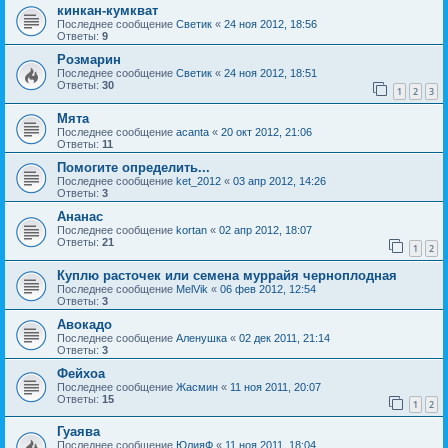
кинкан-кумкват
Последнее сообщение
Светик
«
24 ноя 2012, 18:56
Ответы:
9
Розмарин
Последнее сообщение
Светик
«
24 ноя 2012, 18:51
Ответы:
30
1
2
3
Мята
Последнее сообщение
acanta
«
20 окт 2012, 21:06
Ответы:
11
Помогите определить...
Последнее сообщение
ket_2012
«
03 апр 2012, 14:26
Ответы:
3
Ананас
Последнее сообщение
kortan
«
02 апр 2012, 18:07
Ответы:
21
1
2
Куплю расточек или семена муррайя черноплодная
Последнее сообщение
MelVik
«
06 фев 2012, 12:54
Ответы:
3
Авокадо
Последнее сообщение
Аленушка
«
02 дек 2011, 21:14
Ответы:
3
Фейхоа
Последнее сообщение
Жасмин
«
11 ноя 2011, 20:07
Ответы:
15
1
2
Гуаява
Последнее сообщение
ЮлияФ
«
11 ноя 2011, 18:04