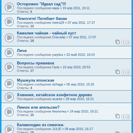
Осторожно "Идеал сад"!!!
Последнее сообщение
кира
«
19 апр 2011, 19:11
Ответы:
5
Помогите! Погибает банан
Последнее сообщение
metra29
«
07 апр 2011, 17:37
Ответы:
10
Камелия чайная - чайный куст
Последнее сообщение
ОльгаАр
«
07 апр 2011, 17:07
Ответы:
18
1
2
Личи
Последнее сообщение
yarjnka
«
02 май 2010, 18:23
Вопросы прививок
Последнее сообщение
Гала
«
19 апр 2010, 20:53
Ответы:
17
1
2
Мушмула японская
Последнее сообщение
dzhaga
«
05 апр 2010, 15:25
Ответы:
4
Ховения, китайское конфетное дерево
Последнее сообщение
acanta
«
28 мар 2010, 16:21
Лимон или апельсин?
Последнее сообщение
Кнопочка
«
24 мар 2010, 19:21
Ответы:
15
1
2
Каламондин из семечки.
Последнее сообщение
JULIE
«
08 мар 2010, 16:17
Ответы:
16