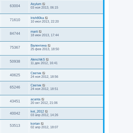
Asylum
63004
03 ноя 2013, 06:15
Irish80ka
71610
10 июл 2013, 22:20
marti
84744
18 июн 2013, 17:44
Валентина
75367
25 фев 2013, 18:50
AlenchikS
50938
11 дек 2012, 16:41
Светик
40625
24 ноя 2012, 18:56
Светик
65246
24 ноя 2012, 18:51
acanta
43451
20 окт 2012, 21:06
ket_2012
40042
03 апр 2012, 14:26
kortan
53513
02 апр 2012, 18:07