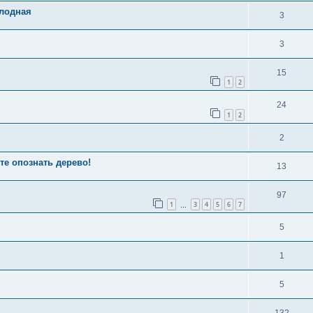
плодная
3
3
15
1
2
24
1
2
2
те опознать дерево!
13
97
1
3
4
5
6
7
…
5
1
5