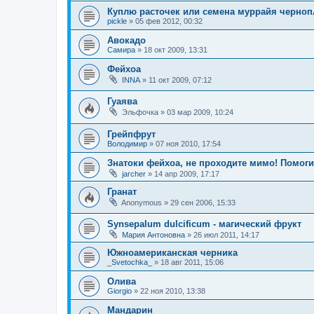
Куплю расточек или семена муррайя черно
pickle
»
05 фев 2012, 00:32
Авокадо
Самира
»
18 окт 2009, 13:31
Фейхоа
INNA
»
11 окт 2009, 07:12
Гуаява
Эльфочка
»
03 мар 2009, 10:24
Грейпфрут
Володимир
»
07 ноя 2010, 17:54
Знатоки фейхоа, не проходите мимо! Помоги
jarcher
»
14 апр 2009, 17:17
Гранат
Anonymous
»
29 сен 2006, 15:33
Synsepalum dulcificum - магический фрукт
Мария Антоновна
»
26 июл 2011, 14:17
Южноамериканская черника
_Svetochka_
»
18 авг 2011, 15:06
Олива
Giorgio
»
22 ноя 2010, 13:38
Мандарин