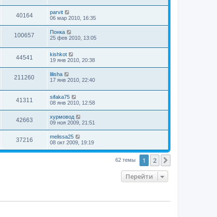
parvit
40164
06 мар 2010, 16:35
Понка
100657
25 фев 2010, 13:05
kishkot
44541
19 янв 2010, 20:38
lilisha
211260
17 янв 2010, 22:40
sifaka75
41311
08 янв 2010, 12:58
хурмовод
42663
09 ноя 2009, 21:51
melissa25
37216
08 окт 2009, 19:19
1
2
След.
62 темы
Перейти