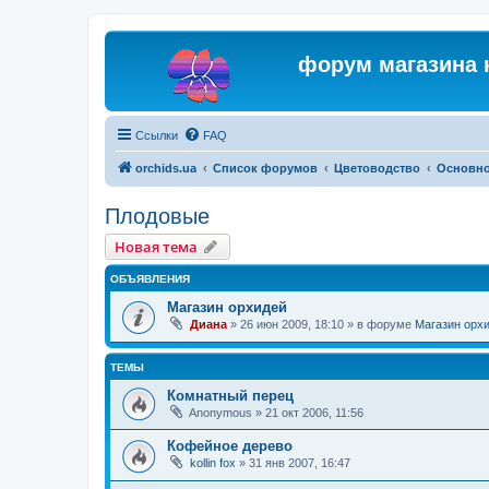
форум магазина 
Ссылки
FAQ
orchids.ua
Список форумов
Цветоводство
Основн
Плодовые
Новая тема
ОБЪЯВЛЕНИЯ
Магазин орхидей
Диана
»
26 июн 2009, 18:10
» в форуме
Магазин орх
ТЕМЫ
Комнатный перец
Anonymous
»
21 окт 2006, 11:56
Кофейное дерево
kollin fox
»
31 янв 2007, 16:47