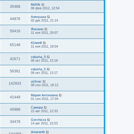
MelVik
35488
06 фев 2012, 12:54
Аленушка
44876
02 дек 2011, 21:14
Жасмин
50416
11 ноя 2011, 20:07
ЮлияФ
65148
11 ноя 2011, 18:04
valusha_5
42671
06 окт 2011, 13:18
valusha_5
56381
06 окт 2011, 13:17
us5vac
142933
08 сен 2011, 18:12
Мария Антоновна
41449
01 сен 2011, 17:04
Самира
45988
22 авг 2011, 12:33
Gorchizza
34478
14 авг 2011, 15:53
Amaranth