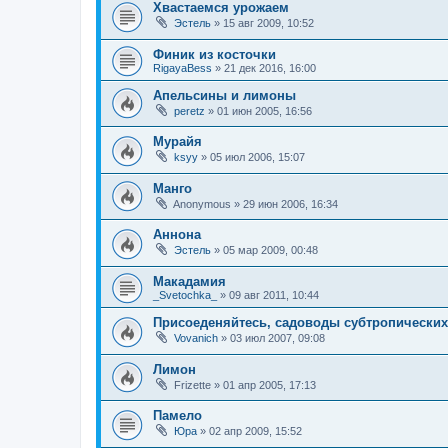
Хвастаемся урожаем
Эстель
»
15 авг 2009, 10:52
Финик из косточки
RigayaBess
»
21 дек 2016, 16:00
Апельсины и лимоны
peretz
»
01 июн 2005, 16:56
Мурайя
ksyy
»
05 июл 2006, 15:07
Манго
Anonymous
»
29 июн 2006, 16:34
Аннона
Эстель
»
05 мар 2009, 00:48
Макадамия
_Svetochka_
»
09 авг 2011, 10:44
Присоеденяйтесь, садоводы субтропически
Vovanich
»
03 июл 2007, 09:08
Лимон
Frizette
»
01 апр 2005, 17:13
Памело
Юра
»
02 апр 2009, 15:52