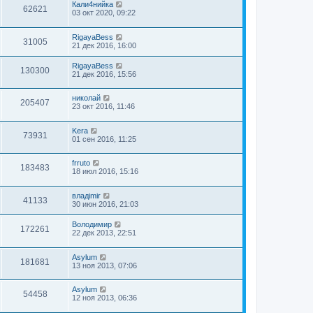
Кали4нийка
62621
03 окт 2020, 09:22
RigayaBess
31005
21 дек 2016, 16:00
RigayaBess
130300
21 дек 2016, 15:56
николай
205407
23 окт 2016, 11:46
Kera
73931
01 сен 2016, 11:25
frruto
183483
18 июл 2016, 15:16
владimir
41133
30 июн 2016, 21:03
Володимир
172261
22 дек 2013, 22:51
Asylum
181681
13 ноя 2013, 07:06
Asylum
54458
12 ноя 2013, 06:36