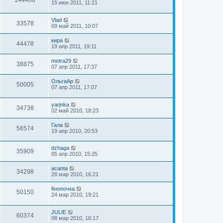
144468
15 июн 2011, 11:21
Vlad
33578
09 май 2011, 10:07
кира
44478
19 апр 2011, 19:11
metra29
38875
07 апр 2011, 17:37
ОльгаАр
50005
07 апр 2011, 17:07
yarjnka
34738
02 май 2010, 18:23
Гала
56574
19 апр 2010, 20:53
dzhaga
35909
05 апр 2010, 15:25
acanta
34298
28 мар 2010, 16:21
Кнопочка
50150
24 мар 2010, 19:21
JULIE
60374
08 мар 2010, 16:17