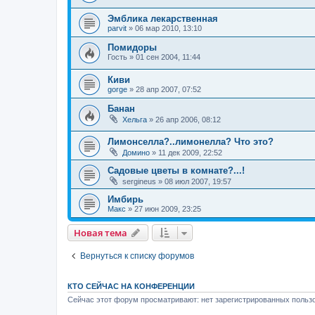
Эмблика лекарственная
parvit
»
06 мар 2010, 13:10
Помидоры
Гость
»
01 сен 2004, 11:44
Киви
gorge
»
28 апр 2007, 07:52
Банан
Хельга
»
26 апр 2006, 08:12
Лимонселла?..лимонелла? Что это?
Домино
»
11 дек 2009, 22:52
Садовые цветы в комнате?...!
sergineus
»
08 июл 2007, 19:57
Имбирь
Макс
»
27 июн 2009, 23:25
Новая тема
Вернуться к списку форумов
КТО СЕЙЧАС НА КОНФЕРЕНЦИИ
Сейчас этот форум просматривают: нет зарегистрированных пользо