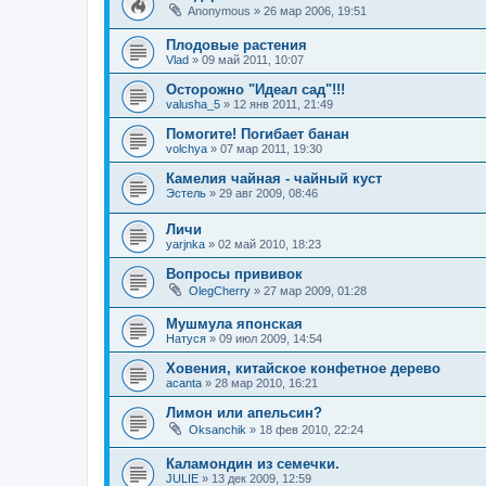
Anonymous
»
26 мар 2006, 19:51
Плодовые растения
Vlad
»
09 май 2011, 10:07
Осторожно "Идеал сад"!!!
valusha_5
»
12 янв 2011, 21:49
Помогите! Погибает банан
volchya
»
07 мар 2011, 19:30
Камелия чайная - чайный куст
Эстель
»
29 авг 2009, 08:46
Личи
yarjnka
»
02 май 2010, 18:23
Вопросы прививок
OlegCherry
»
27 мар 2009, 01:28
Мушмула японская
Натуся
»
09 июл 2009, 14:54
Ховения, китайское конфетное дерево
acanta
»
28 мар 2010, 16:21
Лимон или апельсин?
Oksanchik
»
18 фев 2010, 22:24
Каламондин из семечки.
JULIE
»
13 дек 2009, 12:59