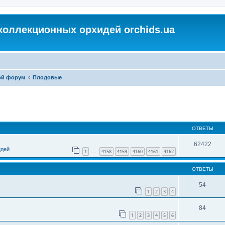
коллекционных орхидей orchids.ua
ой форум
Плодовые
ОТВЕТЫ
62422
идей
1
4158
4159
4160
4161
4162
…
ОТВЕТЫ
54
1
2
3
4
84
1
2
3
4
5
6