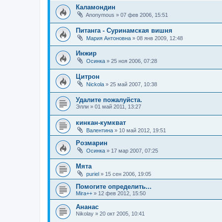
Каламондин
Anonymous
»
07 фев 2006, 15:51
Питанга - Суринамская вишня
Мария Антоновна
»
08 янв 2009, 12:48
Инжир
Осинка
»
25 ноя 2006, 07:28
Цитрон
Nickola
»
25 май 2007, 10:38
Удалите пожалуйста.
Элли
»
01 май 2011, 13:27
кинкан-кумкват
Валентина
»
10 май 2012, 19:51
Розмарин
Осинка
»
17 мар 2007, 07:25
Мята
puriel
»
15 сен 2006, 19:05
Помогите определить...
Mira++
»
12 фев 2012, 15:50
Ананас
Nikolay
»
20 окт 2005, 10:41