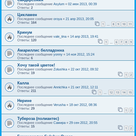
Последнее сообщение
Asylum
«
02 июн 2013, 00:39
Ответы:
2
Цикламен
Последнее сообщение
oroya
«
21 апр 2013, 20:05
Ответы:
164
1
8
9
10
11
…
Кринум
Последнее сообщение
vale_tina
«
14 апр 2013, 19:41
Ответы:
120
1
6
7
8
9
…
Амариллис белладонна
Последнее сообщение
yonny
«
14 ноя 2012, 15:24
Ответы:
6
Хочу такой цветок!
Последнее сообщение
Zolushka
«
22 окт 2012, 09:32
Ответы:
19
1
2
Калла
Последнее сообщение
Annichka
«
21 окт 2012, 12:11
Ответы:
211
1
12
13
14
15
…
Нерине
Последнее сообщение
Verusha
«
18 окт 2012, 08:36
Ответы:
29
1
2
Тубероза (полиантес)
Последнее сообщение
Самира
«
29 сен 2012, 20:55
Ответы:
15
1
2