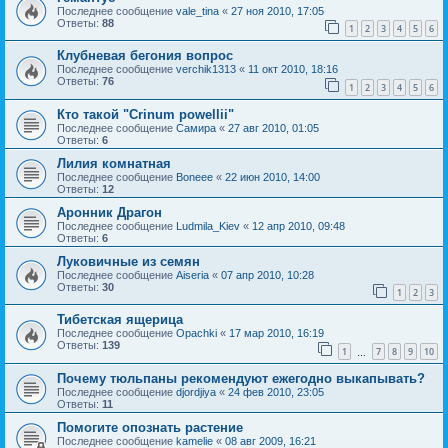
Последнее сообщение
vale_tina
«
27 ноя 2010, 17:05
Ответы:
88
1
2
3
4
5
6
Клубневая бегония вопрос
Последнее сообщение
verchik1313
«
11 окт 2010, 18:16
Ответы:
76
1
2
3
4
5
6
Кто такой "Crinum powellii"
Последнее сообщение
Самира
«
27 авг 2010, 01:05
Ответы:
6
Лилия комнатная
Последнее сообщение
Boneee
«
22 июн 2010, 14:00
Ответы:
12
Аронник Драгон
Последнее сообщение
Ludmila_Kiev
«
12 апр 2010, 09:48
Ответы:
6
Луковичные из семян
Последнее сообщение
Aiseria
«
07 апр 2010, 10:28
Ответы:
30
1
2
3
Тибетская ящерица
Последнее сообщение
Opachki
«
17 мар 2010, 16:19
Ответы:
139
1
7
8
9
10
…
Почему тюльпаны рекомендуют ежегодно выкапывать?
Последнее сообщение
djordjiya
«
24 фев 2010, 23:05
Ответы:
11
Помогите опознать растение
Последнее сообщение
kamelie
«
08 авг 2009, 16:21