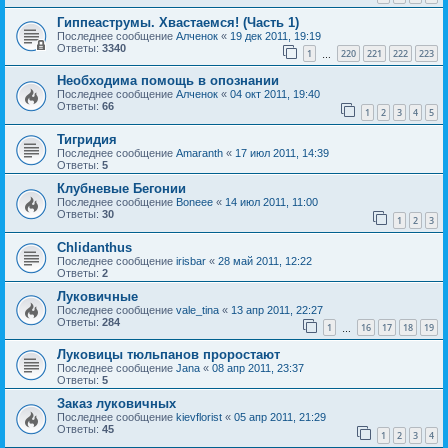
Гиппеаструмы. Хвастаемся! (Часть 1)
Последнее сообщение
Алченок
«
19 дек 2011, 19:19
Ответы:
3340
1
220
221
222
223
…
Необходима помощь в опознании
Последнее сообщение
Алченок
«
04 окт 2011, 19:40
Ответы:
66
1
2
3
4
5
Тигридия
Последнее сообщение
Amaranth
«
17 июл 2011, 14:39
Ответы:
5
Клубневые Бегонии
Последнее сообщение
Boneee
«
14 июл 2011, 11:00
Ответы:
30
1
2
3
Chlidanthus
Последнее сообщение
irisbar
«
28 май 2011, 12:22
Ответы:
2
Луковичные
Последнее сообщение
vale_tina
«
13 апр 2011, 22:27
Ответы:
284
1
16
17
18
19
…
Луковицы тюльпанов проростают
Последнее сообщение
Jana
«
08 апр 2011, 23:37
Ответы:
5
Заказ луковичных
Последнее сообщение
kievflorist
«
05 апр 2011, 21:29
Ответы:
45
1
2
3
4