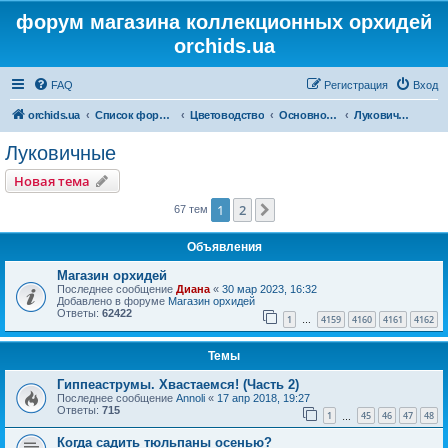
форум магазина коллекционных орхидей
orchids.ua
FAQ
Регистрация
Вход
orchids.ua
Список форумов
Цветоводство
Основной форум
Луковичные
Луковичные
Новая тема
1
2
След.
67 тем
Объявления
Магазин орхидей
Последнее сообщение
Диана
«
30 мар 2023, 16:32
Добавлено в форуме
Магазин орхидей
Ответы:
62422
1
4159
4160
4161
4162
…
Темы
Гиппеаструмы. Хвастаемся! (Часть 2)
Последнее сообщение
Annoli
«
17 апр 2018, 19:27
Ответы:
715
1
45
46
47
48
…
Когда садить тюльпаны осенью?