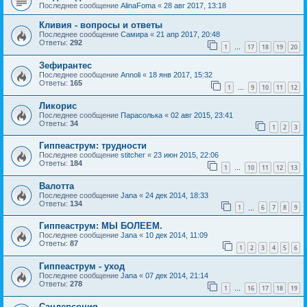
Последнее сообщение
AlinaFoma
«
28 авг 2017, 13:18
Кливия - вопросы и ответы
Последнее сообщение
Самира
«
21 апр 2017, 20:48
Ответы:
292
1
17
18
19
20
…
Зефирантес
Последнее сообщение
Annoli
«
18 янв 2017, 15:32
Ответы:
165
1
9
10
11
12
…
Ликорис
Последнее сообщение
Парасолька
«
02 авг 2015, 23:41
Ответы:
34
1
2
3
Гиппеаструм: трудности
Последнее сообщение
stitcher
«
23 июн 2015, 22:06
Ответы:
184
1
10
11
12
13
…
Валотта
Последнее сообщение
Jana
«
24 дек 2014, 18:33
Ответы:
134
1
6
7
8
9
…
Гиппеаструм: МЫ БОЛЕЕМ.
Последнее сообщение
Jana
«
10 дек 2014, 11:09
Ответы:
87
1
2
3
4
5
6
Гиппеаструм - уход
Последнее сообщение
Jana
«
07 дек 2014, 21:14
Ответы:
278
1
16
17
18
19
…
Сандерсония