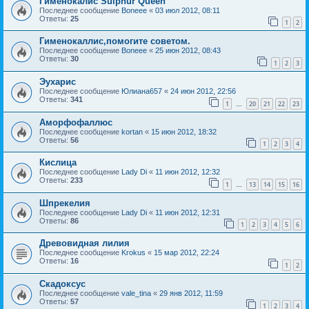
Гименокалис Sulphur Queen
Последнее сообщение
Boneee
«
03 июл 2012, 08:11
Ответы:
25
1
2
Гименокаллис,помогите советом.
Последнее сообщение
Boneee
«
25 июн 2012, 08:43
Ответы:
30
1
2
3
Эухарис
Последнее сообщение
Юлиана657
«
24 июн 2012, 22:56
Ответы:
341
1
20
21
22
23
…
Аморфофаллюс
Последнее сообщение
kortan
«
15 июн 2012, 18:32
Ответы:
56
1
2
3
4
Кислица
Последнее сообщение
Lady Di
«
11 июн 2012, 12:32
Ответы:
233
1
13
14
15
16
…
Шпрекелия
Последнее сообщение
Lady Di
«
11 июн 2012, 12:31
Ответы:
86
1
2
3
4
5
6
Древовидная лилия
Последнее сообщение
Krokus
«
15 мар 2012, 22:24
Ответы:
16
1
2
Скадоксус
Последнее сообщение
vale_tina
«
29 янв 2012, 11:59
Ответы:
57
1
2
3
4