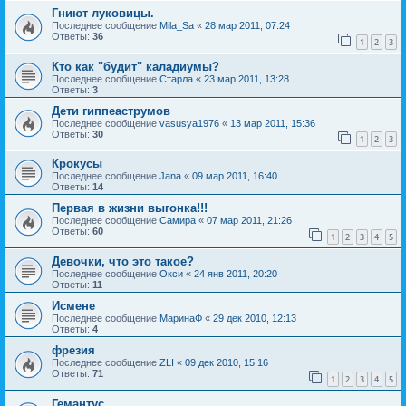
Гниют луковицы.
Последнее сообщение
Mila_Sa
«
28 мар 2011, 07:24
Ответы:
36
1
2
3
Кто как "будит" каладиумы?
Последнее сообщение
Старла
«
23 мар 2011, 13:28
Ответы:
3
Дети гиппеаструмов
Последнее сообщение
vasusya1976
«
13 мар 2011, 15:36
Ответы:
30
1
2
3
Крокусы
Последнее сообщение
Jana
«
09 мар 2011, 16:40
Ответы:
14
Первая в жизни выгонка!!!
Последнее сообщение
Самира
«
07 мар 2011, 21:26
Ответы:
60
1
2
3
4
5
Девочки, что это такое?
Последнее сообщение
Окси
«
24 янв 2011, 20:20
Ответы:
11
Исмене
Последнее сообщение
МаринаФ
«
29 дек 2010, 12:13
Ответы:
4
фрезия
Последнее сообщение
ZLI
«
09 дек 2010, 15:16
Ответы:
71
1
2
3
4
5
Гемантус