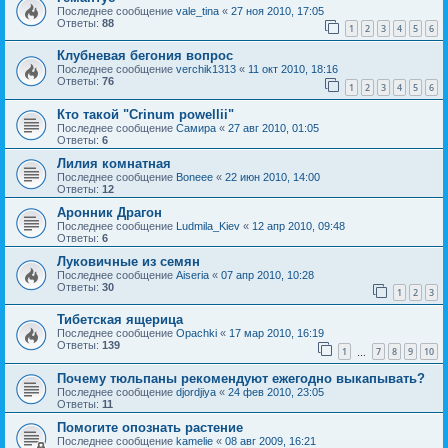
Последнее сообщение
vale_tina
«
27 ноя 2010, 17:05
Ответы:
88
1
2
3
4
5
6
Клубневая бегония вопрос
Последнее сообщение
verchik1313
«
11 окт 2010, 18:16
Ответы:
76
1
2
3
4
5
6
Кто такой "Crinum powellii"
Последнее сообщение
Самира
«
27 авг 2010, 01:05
Ответы:
6
Лилия комнатная
Последнее сообщение
Boneee
«
22 июн 2010, 14:00
Ответы:
12
Аронник Драгон
Последнее сообщение
Ludmila_Kiev
«
12 апр 2010, 09:48
Ответы:
6
Луковичные из семян
Последнее сообщение
Aiseria
«
07 апр 2010, 10:28
Ответы:
30
1
2
3
Тибетская ящерица
Последнее сообщение
Opachki
«
17 мар 2010, 16:19
Ответы:
139
1
7
8
9
10
…
Почему тюльпаны рекомендуют ежегодно выкапывать?
Последнее сообщение
djordjiya
«
24 фев 2010, 23:05
Ответы:
11
Помогите опознать растение
Последнее сообщение
kamelie
«
08 авг 2009, 16:21