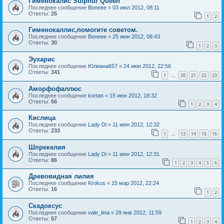
Гименокалис Sulphur Queen
Последнее сообщение
Boneee
«
03 июл 2012, 08:11
Ответы:
25
1
2
Гименокаллис,помогите советом.
Последнее сообщение
Boneee
«
25 июн 2012, 08:43
Ответы:
30
1
2
3
Эухарис
Последнее сообщение
Юлиана657
«
24 июн 2012, 22:56
Ответы:
341
1
20
21
22
23
…
Аморфофаллюс
Последнее сообщение
kortan
«
15 июн 2012, 18:32
Ответы:
56
1
2
3
4
Кислица
Последнее сообщение
Lady Di
«
11 июн 2012, 12:32
Ответы:
233
1
13
14
15
16
…
Шпрекелия
Последнее сообщение
Lady Di
«
11 июн 2012, 12:31
Ответы:
86
1
2
3
4
5
6
Древовидная лилия
Последнее сообщение
Krokus
«
15 мар 2012, 22:24
Ответы:
16
1
2
Скадоксус
Последнее сообщение
vale_tina
«
29 янв 2012, 11:59
Ответы:
57
1
2
3
4