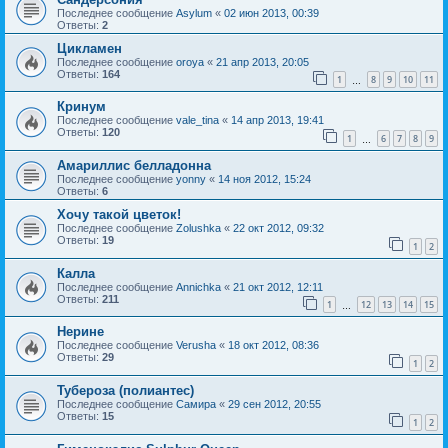
Последнее сообщение
Asylum
«
02 июн 2013, 00:39
Ответы:
2
Цикламен
Последнее сообщение
oroya
«
21 апр 2013, 20:05
Ответы:
164
1
8
9
10
11
…
Кринум
Последнее сообщение
vale_tina
«
14 апр 2013, 19:41
Ответы:
120
1
6
7
8
9
…
Амариллис белладонна
Последнее сообщение
yonny
«
14 ноя 2012, 15:24
Ответы:
6
Хочу такой цветок!
Последнее сообщение
Zolushka
«
22 окт 2012, 09:32
Ответы:
19
1
2
Калла
Последнее сообщение
Annichka
«
21 окт 2012, 12:11
Ответы:
211
1
12
13
14
15
…
Нерине
Последнее сообщение
Verusha
«
18 окт 2012, 08:36
Ответы:
29
1
2
Тубероза (полиантес)
Последнее сообщение
Самира
«
29 сен 2012, 20:55
Ответы:
15
1
2