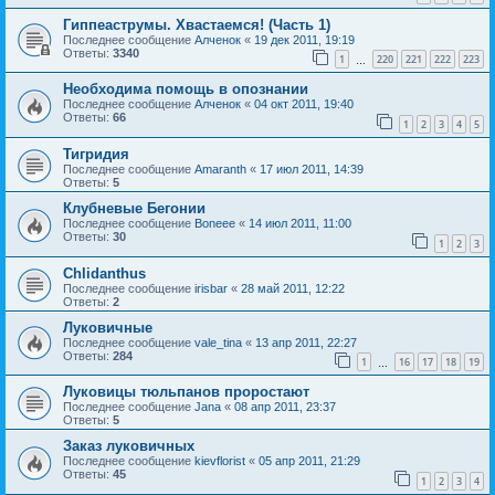
Гиппеаструмы. Хвастаемся! (Часть 1)
Последнее сообщение
Алченок
«
19 дек 2011, 19:19
Ответы:
3340
1
220
221
222
223
…
Необходима помощь в опознании
Последнее сообщение
Алченок
«
04 окт 2011, 19:40
Ответы:
66
1
2
3
4
5
Тигридия
Последнее сообщение
Amaranth
«
17 июл 2011, 14:39
Ответы:
5
Клубневые Бегонии
Последнее сообщение
Boneee
«
14 июл 2011, 11:00
Ответы:
30
1
2
3
Chlidanthus
Последнее сообщение
irisbar
«
28 май 2011, 12:22
Ответы:
2
Луковичные
Последнее сообщение
vale_tina
«
13 апр 2011, 22:27
Ответы:
284
1
16
17
18
19
…
Луковицы тюльпанов проростают
Последнее сообщение
Jana
«
08 апр 2011, 23:37
Ответы:
5
Заказ луковичных
Последнее сообщение
kievflorist
«
05 апр 2011, 21:29
Ответы:
45
1
2
3
4