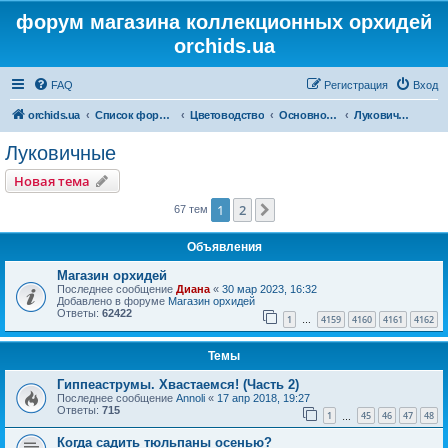
форум магазина коллекционных орхидей
orchids.ua
FAQ
Регистрация
Вход
orchids.ua
Список форумов
Цветоводство
Основной форум
Луковичные
Луковичные
Новая тема
1
2
След.
67 тем
Объявления
Магазин орхидей
Последнее сообщение
Диана
«
30 мар 2023, 16:32
Добавлено в форуме
Магазин орхидей
Ответы:
62422
1
4159
4160
4161
4162
…
Темы
Гиппеаструмы. Хвастаемся! (Часть 2)
Последнее сообщение
Annoli
«
17 апр 2018, 19:27
Ответы:
715
1
45
46
47
48
…
Когда садить тюльпаны осенью?