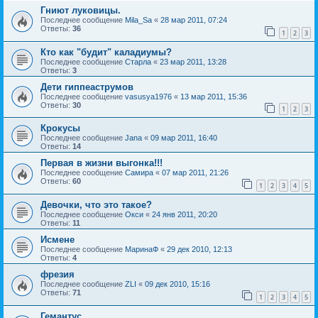
Гниют луковицы.
Последнее сообщение
Mila_Sa
«
28 мар 2011, 07:24
Ответы:
36
1
2
3
Кто как "будит" каладиумы?
Последнее сообщение
Старла
«
23 мар 2011, 13:28
Ответы:
3
Дети гиппеаструмов
Последнее сообщение
vasusya1976
«
13 мар 2011, 15:36
Ответы:
30
1
2
3
Крокусы
Последнее сообщение
Jana
«
09 мар 2011, 16:40
Ответы:
14
Первая в жизни выгонка!!!
Последнее сообщение
Самира
«
07 мар 2011, 21:26
Ответы:
60
1
2
3
4
5
Девочки, что это такое?
Последнее сообщение
Окси
«
24 янв 2011, 20:20
Ответы:
11
Исмене
Последнее сообщение
МаринаФ
«
29 дек 2010, 12:13
Ответы:
4
фрезия
Последнее сообщение
ZLI
«
09 дек 2010, 15:16
Ответы:
71
1
2
3
4
5
Гемантус