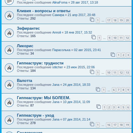
Последнее сообщение
AlinaFoma
«
28 авг 2017, 13:18
Кливия - вопросы и ответы
Последнее сообщение
Самира
«
21 апр 2017, 20:48
Ответы:
292
1
17
18
19
20
…
Зефирантес
Последнее сообщение
Annoli
«
18 янв 2017, 15:32
Ответы:
165
1
9
10
11
12
…
Ликорис
Последнее сообщение
Парасолька
«
02 авг 2015, 23:41
Ответы:
34
1
2
3
Гиппеаструм: трудности
Последнее сообщение
stitcher
«
23 июн 2015, 22:06
Ответы:
184
1
10
11
12
13
…
Валотта
Последнее сообщение
Jana
«
24 дек 2014, 18:33
Ответы:
134
1
6
7
8
9
…
Гиппеаструм: МЫ БОЛЕЕМ.
Последнее сообщение
Jana
«
10 дек 2014, 11:09
Ответы:
87
1
2
3
4
5
6
Гиппеаструм - уход
Последнее сообщение
Jana
«
07 дек 2014, 21:14
Ответы:
278
1
16
17
18
19
…
Сандерсония