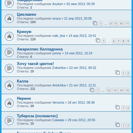
Последнее сообщение
Asylum
«
02 июн 2013, 00:39
Ответы:
2
Цикламен
Последнее сообщение
oroya
«
21 апр 2013, 20:05
Ответы:
164
1
8
9
10
11
…
Кринум
Последнее сообщение
vale_tina
«
14 апр 2013, 19:41
Ответы:
120
1
6
7
8
9
…
Амариллис белладонна
Последнее сообщение
yonny
«
14 ноя 2012, 15:24
Ответы:
6
Хочу такой цветок!
Последнее сообщение
Zolushka
«
22 окт 2012, 09:32
Ответы:
19
1
2
Калла
Последнее сообщение
Annichka
«
21 окт 2012, 12:11
Ответы:
211
1
12
13
14
15
…
Нерине
Последнее сообщение
Verusha
«
18 окт 2012, 08:36
Ответы:
29
1
2
Тубероза (полиантес)
Последнее сообщение
Самира
«
29 сен 2012, 20:55
Ответы:
15
1
2