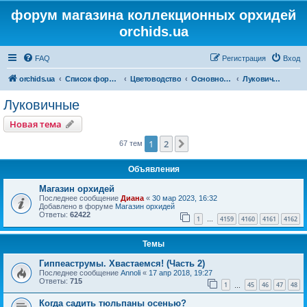
форум магазина коллекционных орхидей
orchids.ua
FAQ
Регистрация
Вход
orchids.ua
Список форумов
Цветоводство
Основной форум
Луковичные
Луковичные
Новая тема
1
2
След.
67 тем
Объявления
Магазин орхидей
Последнее сообщение
Диана
«
30 мар 2023, 16:32
Добавлено в форуме
Магазин орхидей
Ответы:
62422
1
4159
4160
4161
4162
…
Темы
Гиппеаструмы. Хвастаемся! (Часть 2)
Последнее сообщение
Annoli
«
17 апр 2018, 19:27
Ответы:
715
1
45
46
47
48
…
Когда садить тюльпаны осенью?