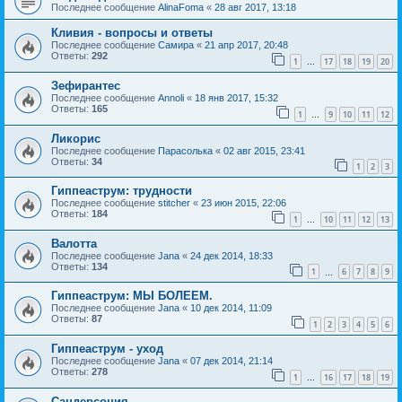
Последнее сообщение
AlinaFoma
«
28 авг 2017, 13:18
Кливия - вопросы и ответы
Последнее сообщение
Самира
«
21 апр 2017, 20:48
Ответы:
292
1
17
18
19
20
…
Зефирантес
Последнее сообщение
Annoli
«
18 янв 2017, 15:32
Ответы:
165
1
9
10
11
12
…
Ликорис
Последнее сообщение
Парасолька
«
02 авг 2015, 23:41
Ответы:
34
1
2
3
Гиппеаструм: трудности
Последнее сообщение
stitcher
«
23 июн 2015, 22:06
Ответы:
184
1
10
11
12
13
…
Валотта
Последнее сообщение
Jana
«
24 дек 2014, 18:33
Ответы:
134
1
6
7
8
9
…
Гиппеаструм: МЫ БОЛЕЕМ.
Последнее сообщение
Jana
«
10 дек 2014, 11:09
Ответы:
87
1
2
3
4
5
6
Гиппеаструм - уход
Последнее сообщение
Jana
«
07 дек 2014, 21:14
Ответы:
278
1
16
17
18
19
…
Сандерсония