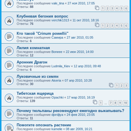
Последнее сообщение
vale_tina
«
27 ноя 2010, 17:05
Ответы:
88
1
2
3
4
5
6
Клубневая бегония вопрос
Последнее сообщение
verchik1313
«
11 окт 2010, 18:16
Ответы:
76
1
2
3
4
5
6
Кто такой "Crinum powellii"
Последнее сообщение
Самира
«
27 авг 2010, 01:05
Ответы:
6
Лилия комнатная
Последнее сообщение
Boneee
«
22 июн 2010, 14:00
Ответы:
12
Аронник Драгон
Последнее сообщение
Ludmila_Kiev
«
12 апр 2010, 09:48
Ответы:
6
Луковичные из семян
Последнее сообщение
Aiseria
«
07 апр 2010, 10:28
Ответы:
30
1
2
3
Тибетская ящерица
Последнее сообщение
Opachki
«
17 мар 2010, 16:19
Ответы:
139
1
7
8
9
10
…
Почему тюльпаны рекомендуют ежегодно выкапывать?
Последнее сообщение
djordjiya
«
24 фев 2010, 23:05
Ответы:
11
Помогите опознать растение
Последнее сообщение
kamelie
«
08 авг 2009, 16:21