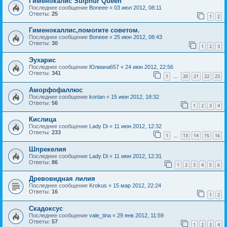
Гименокалис Sulphur Queen
Последнее сообщение
Boneee
«
03 июл 2012, 08:11
Ответы:
25
1
2
Гименокаллис,помогите советом.
Последнее сообщение
Boneee
«
25 июн 2012, 08:43
Ответы:
30
1
2
3
Эухарис
Последнее сообщение
Юлиана657
«
24 июн 2012, 22:56
Ответы:
341
1
20
21
22
23
…
Аморфофаллюс
Последнее сообщение
kortan
«
15 июн 2012, 18:32
Ответы:
56
1
2
3
4
Кислица
Последнее сообщение
Lady Di
«
11 июн 2012, 12:32
Ответы:
233
1
13
14
15
16
…
Шпрекелия
Последнее сообщение
Lady Di
«
11 июн 2012, 12:31
Ответы:
86
1
2
3
4
5
6
Древовидная лилия
Последнее сообщение
Krokus
«
15 мар 2012, 22:24
Ответы:
16
1
2
Скадоксус
Последнее сообщение
vale_tina
«
29 янв 2012, 11:59
Ответы:
57
1
2
3
4