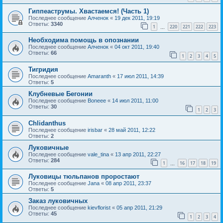
Гиппеаструмы. Хвастаемся! (Часть 1)
Последнее сообщение
Алченок
«
19 дек 2011, 19:19
Ответы:
3340
1
220
221
222
223
…
Необходима помощь в опознании
Последнее сообщение
Алченок
«
04 окт 2011, 19:40
Ответы:
66
1
2
3
4
5
Тигридия
Последнее сообщение
Amaranth
«
17 июл 2011, 14:39
Ответы:
5
Клубневые Бегонии
Последнее сообщение
Boneee
«
14 июл 2011, 11:00
Ответы:
30
1
2
3
Chlidanthus
Последнее сообщение
irisbar
«
28 май 2011, 12:22
Ответы:
2
Луковичные
Последнее сообщение
vale_tina
«
13 апр 2011, 22:27
Ответы:
284
1
16
17
18
19
…
Луковицы тюльпанов проростают
Последнее сообщение
Jana
«
08 апр 2011, 23:37
Ответы:
5
Заказ луковичных
Последнее сообщение
kievflorist
«
05 апр 2011, 21:29
Ответы:
45
1
2
3
4