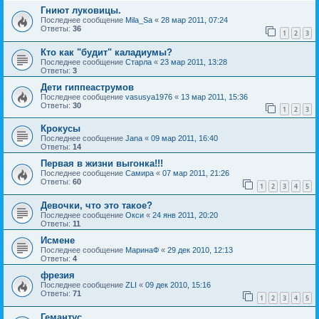
Гниют луковицы.
Последнее сообщение
Mila_Sa
«
28 мар 2011, 07:24
Ответы:
36
1
2
3
Кто как "будит" каладиумы?
Последнее сообщение
Старла
«
23 мар 2011, 13:28
Ответы:
3
Дети гиппеаструмов
Последнее сообщение
vasusya1976
«
13 мар 2011, 15:36
Ответы:
30
1
2
3
Крокусы
Последнее сообщение
Jana
«
09 мар 2011, 16:40
Ответы:
14
Первая в жизни выгонка!!!
Последнее сообщение
Самира
«
07 мар 2011, 21:26
Ответы:
60
1
2
3
4
5
Девочки, что это такое?
Последнее сообщение
Окси
«
24 янв 2011, 20:20
Ответы:
11
Исмене
Последнее сообщение
МаринаФ
«
29 дек 2010, 12:13
Ответы:
4
фрезия
Последнее сообщение
ZLI
«
09 дек 2010, 15:16
Ответы:
71
1
2
3
4
5
Гемантус