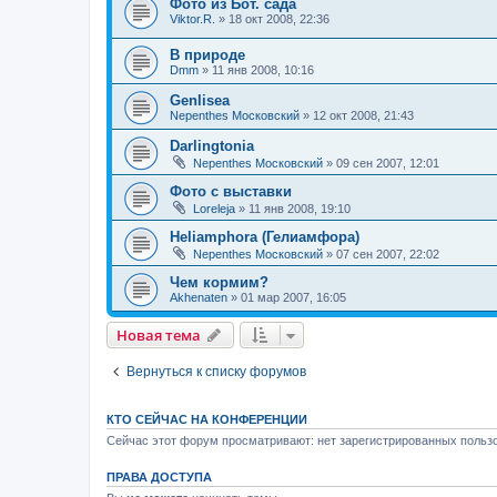
Фото из Бот. сада
Viktor.R.
»
18 окт 2008, 22:36
В природе
Dmm
»
11 янв 2008, 10:16
Genlisea
Nepenthes Московский
»
12 окт 2008, 21:43
Darlingtonia
Nepenthes Московский
»
09 сен 2007, 12:01
Фото с выставки
Loreleja
»
11 янв 2008, 19:10
Heliamphora (Гелиамфора)
Nepenthes Московский
»
07 сен 2007, 22:02
Чем кормим?
Akhenaten
»
01 мар 2007, 16:05
Новая тема
Вернуться к списку форумов
КТО СЕЙЧАС НА КОНФЕРЕНЦИИ
Сейчас этот форум просматривают: нет зарегистрированных пользо
ПРАВА ДОСТУПА