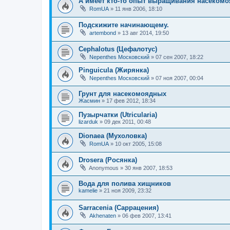
А имеет кто-то опыт выращивания насекомо
RomUA
»
11 янв 2006, 18:10
Подскижите начинающему.
artembond
»
13 авг 2014, 19:50
Cephalotus (Цефалотус)
Nepenthes Московский
»
07 сен 2007, 18:22
Pinguicula (Жирянка)
Nepenthes Московский
»
07 ноя 2007, 00:04
Грунт для насекомоядных
Жасмин
»
17 фев 2012, 18:34
Пузырчатки (Utricularia)
lizarduk
»
09 дек 2011, 00:48
Dionaea (Мухоловка)
RomUA
»
10 окт 2005, 15:08
Drosera (Росянка)
Anonymous
»
30 янв 2007, 18:53
Вода для полива хищников
kamelie
»
21 ноя 2009, 23:32
Sarracenia (Саррацения)
Akhenaten
»
06 фев 2007, 13:41