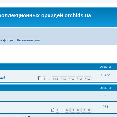
коллекционных орхидей orchids.ua
ой форум
Насекомоядные
ОТВЕТЫ
62422
идей
1
4158
4159
4160
4161
4162
…
ОТВЕТЫ
6
264
1
14
15
16
17
18
…