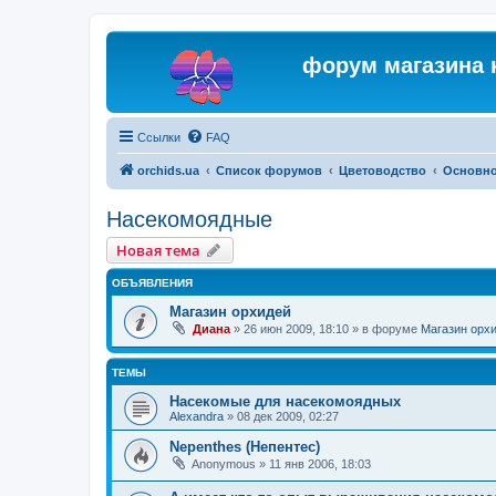
форум магазина 
Ссылки
FAQ
orchids.ua
Список форумов
Цветоводство
Основн
Насекомоядные
Новая тема
ОБЪЯВЛЕНИЯ
Магазин орхидей
Диана
»
26 июн 2009, 18:10
» в форуме
Магазин орх
ТЕМЫ
Насекомые для насекомоядных
Alexandra
»
08 дек 2009, 02:27
Nepenthes (Непентес)
Anonymous
»
11 янв 2006, 18:03