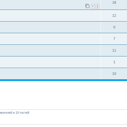
18
1
2
12
0
7
11
1
10
вателей и 10 гостей