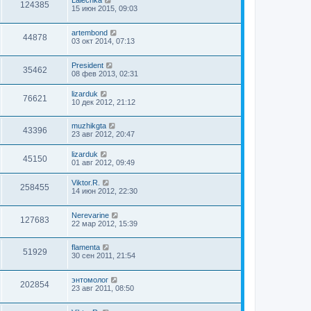
Lalechka
124385
15 июн 2015, 09:03
artembond
44878
03 окт 2014, 07:13
President
35462
08 фев 2013, 02:31
lizarduk
76621
10 дек 2012, 21:12
muzhikgta
43396
23 авг 2012, 20:47
lizarduk
45150
01 авг 2012, 09:49
Viktor.R.
258455
14 июн 2012, 22:30
Nerevarine
127683
22 мар 2012, 15:39
flamenta
51929
30 сен 2011, 21:54
энтомолог
202854
23 авг 2011, 08:50