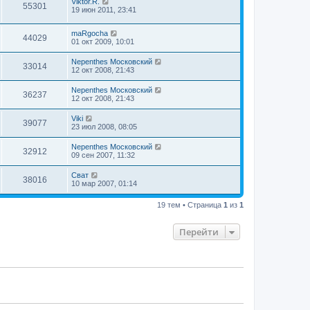
Viktor.R.
55301
19 июн 2011, 23:41
maRgocha
44029
01 окт 2009, 10:01
Nepenthes Московский
33014
12 окт 2008, 21:43
Nepenthes Московский
36237
12 окт 2008, 21:43
Viki
39077
23 июл 2008, 08:05
Nepenthes Московский
32912
09 сен 2007, 11:32
Сват
38016
10 мар 2007, 01:14
19 тем • Страница
1
из
1
Перейти