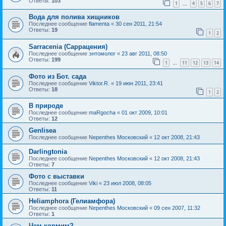
Ответы:
103
1
4
5
6
7
…
Вода для полива хищников
Последнее сообщение
flamenta
«
30 сен 2011, 21:54
Ответы:
19
1
2
Sarracenia (Саррацения)
Последнее сообщение
энтомолог
«
23 авг 2011, 08:50
Ответы:
199
1
11
12
13
14
…
Фото из Бот. сада
Последнее сообщение
Viktor.R.
«
19 июн 2011, 23:41
Ответы:
18
1
2
В природе
Последнее сообщение
maRgocha
«
01 окт 2009, 10:01
Ответы:
12
Genlisea
Последнее сообщение
Nepenthes Московский
«
12 окт 2008, 21:43
Darlingtonia
Последнее сообщение
Nepenthes Московский
«
12 окт 2008, 21:43
Ответы:
7
Фото с выставки
Последнее сообщение
Viki
«
23 июл 2008, 08:05
Ответы:
11
Heliamphora (Гелиамфора)
Последнее сообщение
Nepenthes Московский
«
09 сен 2007, 11:32
Ответы:
1
Чем кормим?