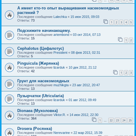
…
А имеет кто-то опыт выращивания насекомоядных
растений ?
Последнее сообщение
Lalechka
«
15 июн 2015, 09:03
Ответы:
73
1
2
3
4
5
Подскижите начинающему.
Последнее сообщение
artembond
«
03 окт 2014, 07:13
Ответы:
15
1
2
Cephalotus (Цефалотус)
Последнее сообщение
President
«
08 фев 2013, 02:31
Ответы:
5
Pinguicula (Жирянка)
Последнее сообщение
lizarduk
«
10 дек 2012, 21:12
Ответы:
42
1
2
3
Грунт для насекомоядных
Последнее сообщение
muzhikgta
«
23 авг 2012, 20:47
Ответы:
13
Пузырчатки (Utricularia)
Последнее сообщение
lizarduk
«
01 авг 2012, 09:49
Ответы:
13
Dionaea (Мухоловка)
Последнее сообщение
Viktor.R.
«
14 июн 2012, 22:30
Ответы:
364
1
22
23
24
25
…
Drosera (Росянка)
Последнее сообщение
Nerevarine
«
22 мар 2012, 15:39