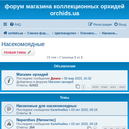
форум магазина коллекционных орхидей
orchids.ua
FAQ
Регистрация
Вход
orchids.ua
Список форумов
Цветоводство
Основной форум
Насекомоядные
Насекомоядные
Новая тема
19 тем • Страница
1
из
1
Объявления
Магазин орхидей
Последнее сообщение
Диана
«
30 мар 2023, 16:32
Добавлено в форуме
Магазин орхидей
Ответы:
62422
1
4159
4160
4161
4162
…
Темы
Насекомые для насекомоядных
Последнее сообщение
Кали4нийка
«
03 окт 2020, 09:19
Ответы:
6
Nepenthes (Непентес)
Последнее сообщение
Кали4нийка
«
03 окт 2020, 09:18
Ответы:
264
1
15
16
17
18