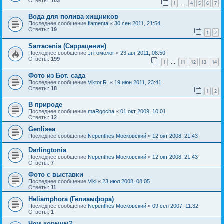
Ответы:
103
1
4
5
6
7
…
Вода для полива хищников
Последнее сообщение
flamenta
«
30 сен 2011, 21:54
Ответы:
19
1
2
Sarracenia (Саррацения)
Последнее сообщение
энтомолог
«
23 авг 2011, 08:50
Ответы:
199
1
11
12
13
14
…
Фото из Бот. сада
Последнее сообщение
Viktor.R.
«
19 июн 2011, 23:41
Ответы:
18
1
2
В природе
Последнее сообщение
maRgocha
«
01 окт 2009, 10:01
Ответы:
12
Genlisea
Последнее сообщение
Nepenthes Московский
«
12 окт 2008, 21:43
Darlingtonia
Последнее сообщение
Nepenthes Московский
«
12 окт 2008, 21:43
Ответы:
7
Фото с выставки
Последнее сообщение
Viki
«
23 июл 2008, 08:05
Ответы:
11
Heliamphora (Гелиамфора)
Последнее сообщение
Nepenthes Московский
«
09 сен 2007, 11:32
Ответы:
1
Чем кормим?