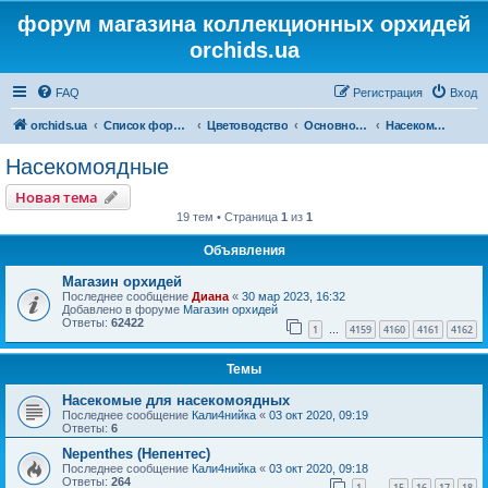
форум магазина коллекционных орхидей
orchids.ua
FAQ
Регистрация
Вход
orchids.ua
Список форумов
Цветоводство
Основной форум
Насекомоядные
Насекомоядные
Новая тема
19 тем • Страница
1
из
1
Объявления
Магазин орхидей
Последнее сообщение
Диана
«
30 мар 2023, 16:32
Добавлено в форуме
Магазин орхидей
Ответы:
62422
1
4159
4160
4161
4162
…
Темы
Насекомые для насекомоядных
Последнее сообщение
Кали4нийка
«
03 окт 2020, 09:19
Ответы:
6
Nepenthes (Непентес)
Последнее сообщение
Кали4нийка
«
03 окт 2020, 09:18
Ответы:
264
1
15
16
17
18