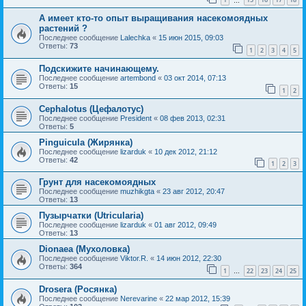
…
А имеет кто-то опыт выращивания насекомоядных
растений ?
Последнее сообщение
Lalechka
«
15 июн 2015, 09:03
Ответы:
73
1
2
3
4
5
Подскижите начинающему.
Последнее сообщение
artembond
«
03 окт 2014, 07:13
Ответы:
15
1
2
Cephalotus (Цефалотус)
Последнее сообщение
President
«
08 фев 2013, 02:31
Ответы:
5
Pinguicula (Жирянка)
Последнее сообщение
lizarduk
«
10 дек 2012, 21:12
Ответы:
42
1
2
3
Грунт для насекомоядных
Последнее сообщение
muzhikgta
«
23 авг 2012, 20:47
Ответы:
13
Пузырчатки (Utricularia)
Последнее сообщение
lizarduk
«
01 авг 2012, 09:49
Ответы:
13
Dionaea (Мухоловка)
Последнее сообщение
Viktor.R.
«
14 июн 2012, 22:30
Ответы:
364
1
22
23
24
25
…
Drosera (Росянка)
Последнее сообщение
Nerevarine
«
22 мар 2012, 15:39