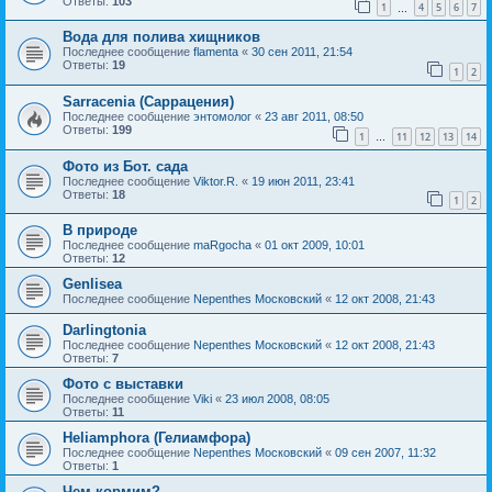
Ответы:
103
1
4
5
6
7
…
Вода для полива хищников
Последнее сообщение
flamenta
«
30 сен 2011, 21:54
Ответы:
19
1
2
Sarracenia (Саррацения)
Последнее сообщение
энтомолог
«
23 авг 2011, 08:50
Ответы:
199
1
11
12
13
14
…
Фото из Бот. сада
Последнее сообщение
Viktor.R.
«
19 июн 2011, 23:41
Ответы:
18
1
2
В природе
Последнее сообщение
maRgocha
«
01 окт 2009, 10:01
Ответы:
12
Genlisea
Последнее сообщение
Nepenthes Московский
«
12 окт 2008, 21:43
Darlingtonia
Последнее сообщение
Nepenthes Московский
«
12 окт 2008, 21:43
Ответы:
7
Фото с выставки
Последнее сообщение
Viki
«
23 июл 2008, 08:05
Ответы:
11
Heliamphora (Гелиамфора)
Последнее сообщение
Nepenthes Московский
«
09 сен 2007, 11:32
Ответы:
1
Чем кормим?