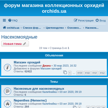
форум магазина коллекционных орхидей
orchids.ua
FAQ
Регистрация
Вход
orchids.ua
Список форумов
Цветоводство
Основной форум
Насекомоядные
Насекомоядные
Новая тема
19 тем • Страница
1
из
1
Объявления
Магазин орхидей
Последнее сообщение
Диана
«
30 мар 2023, 16:32
Добавлено в форуме
Магазин орхидей
Ответы:
62422
1
4159
4160
4161
4162
…
Темы
Насекомые для насекомоядных
Последнее сообщение
Кали4нийка
«
03 окт 2020, 09:19
Ответы:
6
Nepenthes (Непентес)
Последнее сообщение
Кали4нийка
«
03 окт 2020, 09:18
Ответы:
264
1
15
16
17
18