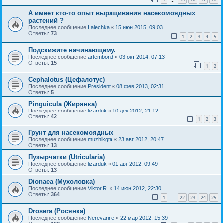
…
А имеет кто-то опыт выращивания насекомоядных
растений ?
Последнее сообщение
Lalechka
«
15 июн 2015, 09:03
Ответы:
73
1
2
3
4
5
Подскижите начинающему.
Последнее сообщение
artembond
«
03 окт 2014, 07:13
Ответы:
15
1
2
Cephalotus (Цефалотус)
Последнее сообщение
President
«
08 фев 2013, 02:31
Ответы:
5
Pinguicula (Жирянка)
Последнее сообщение
lizarduk
«
10 дек 2012, 21:12
Ответы:
42
1
2
3
Грунт для насекомоядных
Последнее сообщение
muzhikgta
«
23 авг 2012, 20:47
Ответы:
13
Пузырчатки (Utricularia)
Последнее сообщение
lizarduk
«
01 авг 2012, 09:49
Ответы:
13
Dionaea (Мухоловка)
Последнее сообщение
Viktor.R.
«
14 июн 2012, 22:30
Ответы:
364
1
22
23
24
25
…
Drosera (Росянка)
Последнее сообщение
Nerevarine
«
22 мар 2012, 15:39