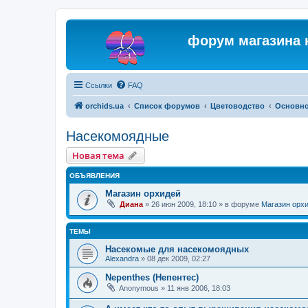
форум магазина 
Ссылки
FAQ
orchids.ua
Список форумов
Цветоводство
Основн
Насекомоядные
Новая тема
ОБЪЯВЛЕНИЯ
Магазин орхидей
Диана
»
26 июн 2009, 18:10
» в форуме
Магазин орх
ТЕМЫ
Насекомые для насекомоядных
Alexandra
»
08 дек 2009, 02:27
Nepenthes (Непентес)
Anonymous
»
11 янв 2006, 18:03