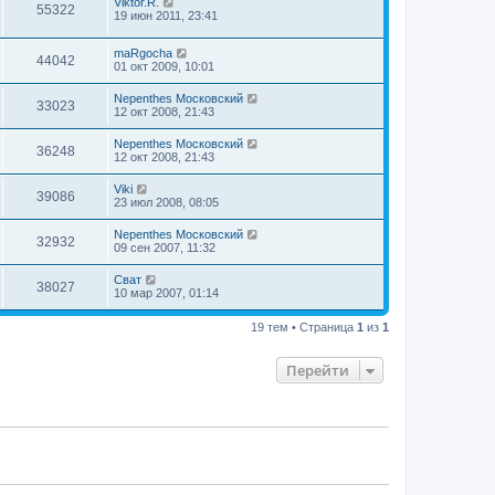
Viktor.R.
55322
19 июн 2011, 23:41
maRgocha
44042
01 окт 2009, 10:01
Nepenthes Московский
33023
12 окт 2008, 21:43
Nepenthes Московский
36248
12 окт 2008, 21:43
Viki
39086
23 июл 2008, 08:05
Nepenthes Московский
32932
09 сен 2007, 11:32
Сват
38027
10 мар 2007, 01:14
19 тем • Страница
1
из
1
Перейти