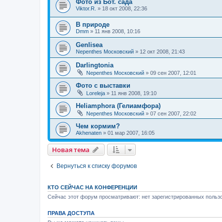
Фото из Бот. сада
Viktor.R.
»
18 окт 2008, 22:36
В природе
Dmm
»
11 янв 2008, 10:16
Genlisea
Nepenthes Московский
»
12 окт 2008, 21:43
Darlingtonia
Nepenthes Московский
»
09 сен 2007, 12:01
Фото с выставки
Loreleja
»
11 янв 2008, 19:10
Heliamphora (Гелиамфора)
Nepenthes Московский
»
07 сен 2007, 22:02
Чем кормим?
Akhenaten
»
01 мар 2007, 16:05
Новая тема
Вернуться к списку форумов
КТО СЕЙЧАС НА КОНФЕРЕНЦИИ
Сейчас этот форум просматривают: нет зарегистрированных пользо
ПРАВА ДОСТУПА