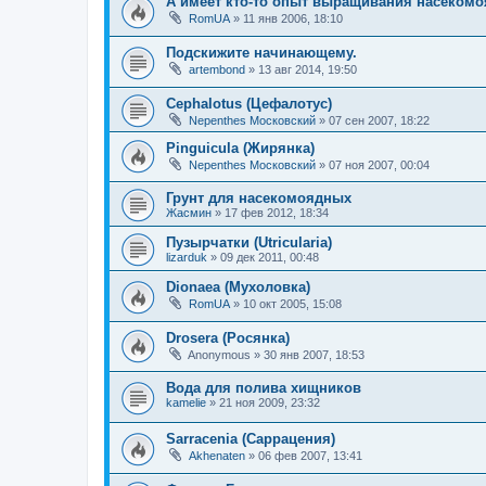
А имеет кто-то опыт выращивания насекомо
RomUA
»
11 янв 2006, 18:10
Подскижите начинающему.
artembond
»
13 авг 2014, 19:50
Cephalotus (Цефалотус)
Nepenthes Московский
»
07 сен 2007, 18:22
Pinguicula (Жирянка)
Nepenthes Московский
»
07 ноя 2007, 00:04
Грунт для насекомоядных
Жасмин
»
17 фев 2012, 18:34
Пузырчатки (Utricularia)
lizarduk
»
09 дек 2011, 00:48
Dionaea (Мухоловка)
RomUA
»
10 окт 2005, 15:08
Drosera (Росянка)
Anonymous
»
30 янв 2007, 18:53
Вода для полива хищников
kamelie
»
21 ноя 2009, 23:32
Sarracenia (Саррацения)
Akhenaten
»
06 фев 2007, 13:41