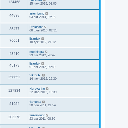
Lalechka
124468
15 июн 2015, 09:03
artembond
44898
03 окт 2014, 07:13
President
35477
08 фев 2013, 02:31
lizarduk
76651
10 дек 2012, 21:12
muzhikgta
43410
23 авг 2012, 20:47
lizarduk
45173
01 авг 2012, 09:49
Viktor.R.
258652
14 июн 2012, 22:30
Nerevarine
127834
22 мар 2012, 15:39
flamenta
51954
30 сен 2011, 21:54
энтомолог
203278
23 авг 2011, 08:50