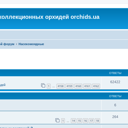
коллекционных орхидей orchids.ua
ой форум
Насекомоядные
ОТВЕТЫ
62422
идей
1
4158
4159
4160
4161
4162
…
ОТВЕТЫ
6
264
1
14
15
16
17
18
…