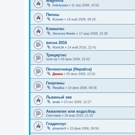
Magnolia
Аленушка
»
11 апр 2008, 10:52
Пионы
Ксения
»
16 май 2009, 08:18
Клематис
Лисичка Фенёк
»
17 мар 2008, 22:38
весна 2016
RomUA
»
14 май 2016, 22:41
Трициртис
svet-zp
»
09 фев 2009, 15:03
Печеночница (Hepatica)
Диана
»
25 фев 2009, 22:02
Георгины
Ямайка
»
19 фев 2008, 09:36
Львиный зев
anais
»
23 окт 2009, 12:27
Аквилегия или водосбор.
Светлана
»
26 мар 2010, 21:25
Гладиолус
phoenix®
»
23 фев 2006, 09:50