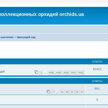
коллекционных орхидей orchids.ua
 растения
Цветущий сад
ОТВЕТЫ
62422
идей
1
4158
4159
4160
4161
4162
…
ОТВЕТЫ
851
1
53
54
55
56
57
…
0