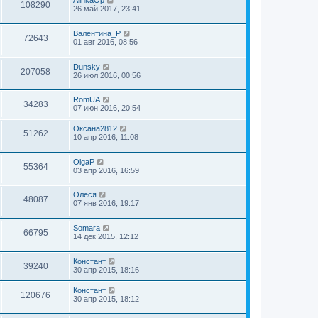
AlinkaOp
108290
26 май 2017, 23:41
Валентина_Р
72643
01 авг 2016, 08:56
Dunsky
207058
26 июл 2016, 00:56
RomUA
34283
07 июн 2016, 20:54
Оксана2812
51262
10 апр 2016, 11:08
OlgaP
55364
03 апр 2016, 16:59
Олеся
48087
07 янв 2016, 19:17
Somara
66795
14 дек 2015, 12:12
Констант
39240
30 апр 2015, 18:16
Констант
120676
30 апр 2015, 18:12