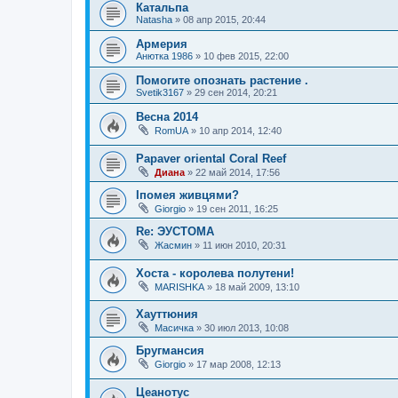
Катальпа
Natasha
»
08 апр 2015, 20:44
Армерия
Анюткa 1986
»
10 фев 2015, 22:00
Помогите опознать растение .
Svetik3167
»
29 сен 2014, 20:21
Весна 2014
RomUA
»
10 апр 2014, 12:40
Papaver oriental Coral Reef
Диана
»
22 май 2014, 17:56
Іпомея живцями?
Giorgio
»
19 сен 2011, 16:25
Re: ЭУСТОМА
Жасмин
»
11 июн 2010, 20:31
Хоста - королева полутени!
MARISHKA
»
18 май 2009, 13:10
Хауттюния
Масичка
»
30 июл 2013, 10:08
Бругмансия
Giorgio
»
17 мар 2008, 12:13
Цеанотус