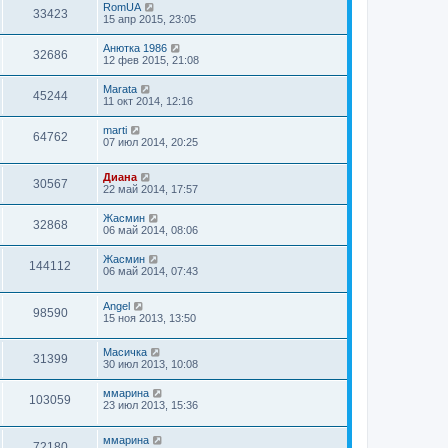
RomUA
33423
15 апр 2015, 23:05
Анюткa 1986
32686
12 фев 2015, 21:08
Marata
45244
11 окт 2014, 12:16
marti
64762
07 июл 2014, 20:25
Диана
30567
22 май 2014, 17:57
Жасмин
32868
06 май 2014, 08:06
Жасмин
144112
06 май 2014, 07:43
Angel
98590
15 ноя 2013, 13:50
Масичка
31399
30 июл 2013, 10:08
ммарина
103059
23 июл 2013, 15:36
ммарина
72180