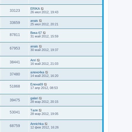
ERIKA
33123
26 июл 2012, 19:43
anais
33659
25 июл 2012, 20:21
Вика 67
87811
31 май 2012, 15:59
anais
67953
30 май 2012, 19:37
Anri
38441
16 май 2012, 21:03
алено4ка
37480
14 май 2012, 16:20
Елена69
51868
17 апр 2012, 08:53
galari
39475
28 мар 2012, 20:15
Таля
53041
28 мар 2012, 19:05
Annichka
68759
12 фев 2012, 16:26