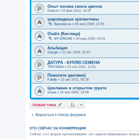
Опыт посева смеси цветов
Олеся
»
03 фев 2012, 16:37
шаровидные хризантемы
Василисса
»
09 июл 2009, 13:35
Oxalis (Кислица)
MY-DREAM
»
03 мар 2009, 19:03
Альбиция
Giorgio
»
31 авг 2009, 15:41
ДАТУРА - КУПЛЮ СЕМЕНА
TROYANA
»
23 сен 2011, 10:01
Помогите цветами)
Faiolly
»
22 авг 2011, 08:38
Цикламен в открытом грунте
oroya
»
16 янв 2009, 18:08
Новая тема
Вернуться к списку форумов
КТО СЕЙЧАС НА КОНФЕРЕНЦИИ
Сейчас этот форум просматривают: нет зарегистрированных пользо