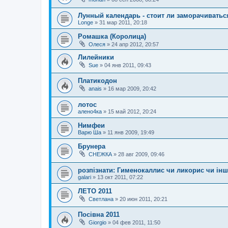
Лунный календарь - стоит ли заморачиватьс
Longe
»
31 мар 2011, 20:18
Ромашка (Королица)
Олеся
»
24 апр 2012, 20:57
Лилейники
Sue
»
04 янв 2011, 09:43
Платикодон
anais
»
16 мар 2009, 20:42
лотос
алено4ка
»
15 май 2012, 20:24
Нимфеи
Варю Ша
»
11 янв 2009, 19:49
Брунера
СНЕЖКА
»
28 авг 2009, 09:46
розпізнати: Гименокаллис чи ликорис чи інше
galari
»
13 окт 2011, 07:22
ЛЕТО 2011
Светлана
»
20 июн 2011, 20:21
Посівна 2011
Giorgio
»
04 фев 2011, 11:50