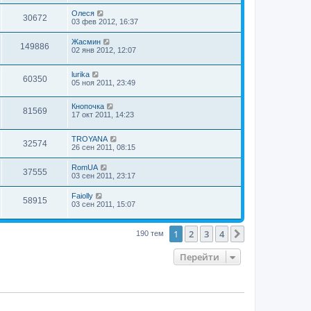
Олеся
30672
03 фев 2012, 16:37
Жасмин
149886
02 янв 2012, 12:07
lurika
60350
05 ноя 2011, 23:49
Кнопочка
81569
17 окт 2011, 14:23
TROYANA
32574
26 сен 2011, 08:15
RomUA
37555
03 сен 2011, 23:17
Faiolly
58915
03 сен 2011, 15:07
1
2
3
4
След.
190 тем
Перейти