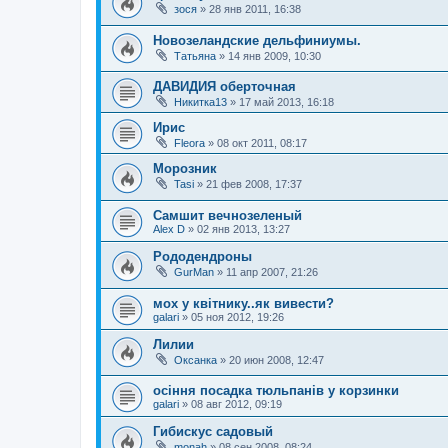
зося
»
28 янв 2011, 16:38
Новозеландские дельфиниумы.
Татьяна
»
14 янв 2009, 10:30
ДАВИДИЯ оберточная
Никитка13
»
17 май 2013, 16:18
Ирис
Fleora
»
08 окт 2011, 08:17
Морозник
Tasi
»
21 фев 2008, 17:37
Самшит вечнозеленый
Alex D
»
02 янв 2013, 13:27
Рододендроны
GurMan
»
11 апр 2007, 21:26
мох у квітнику..як вивести?
galari
»
05 ноя 2012, 19:26
Лилии
Оксанка
»
20 июн 2008, 12:47
осіння посадка тюльпанів у корзинки
galari
»
08 авг 2012, 09:19
Гибискус садовый
monah
»
08 сен 2008, 08:24