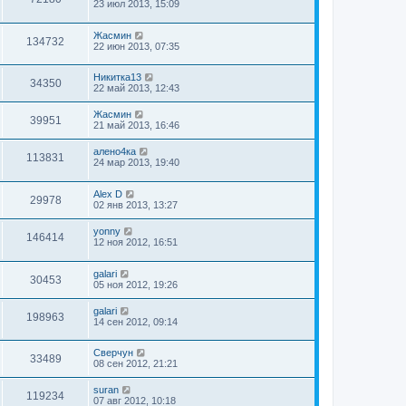
23 июл 2013, 15:09
Жасмин
134732
22 июн 2013, 07:35
Никитка13
34350
22 май 2013, 12:43
Жасмин
39951
21 май 2013, 16:46
алено4ка
113831
24 мар 2013, 19:40
Alex D
29978
02 янв 2013, 13:27
yonny
146414
12 ноя 2012, 16:51
galari
30453
05 ноя 2012, 19:26
galari
198963
14 сен 2012, 09:14
Сверчун
33489
08 сен 2012, 21:21
suran
119234
07 авг 2012, 10:18