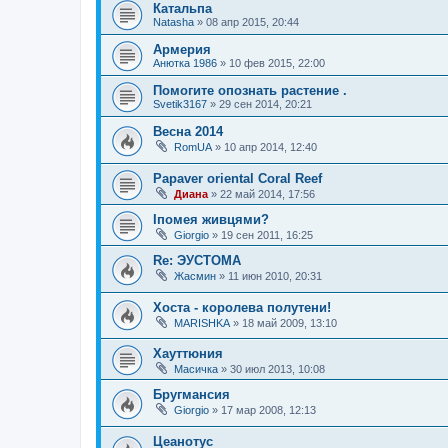
Катальпа
Natasha
»
08 апр 2015, 20:44
Армерия
Анюткa 1986
»
10 фев 2015, 22:00
Помогите опознать растение .
Svetik3167
»
29 сен 2014, 20:21
Весна 2014
RomUA
»
10 апр 2014, 12:40
Papaver oriental Coral Reef
Диана
»
22 май 2014, 17:56
Іпомея живцями?
Giorgio
»
19 сен 2011, 16:25
Re: ЭУСТОМА
Жасмин
»
11 июн 2010, 20:31
Хоста - королева полутени!
MARISHKA
»
18 май 2009, 13:10
Хауттюния
Масичка
»
30 июл 2013, 10:08
Бругмансия
Giorgio
»
17 мар 2008, 12:13
Цеанотус