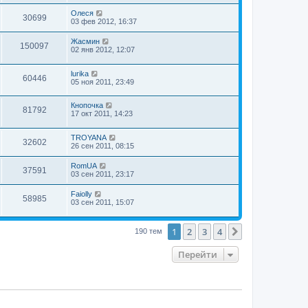
Олеся
30699
03 фев 2012, 16:37
Жасмин
150097
02 янв 2012, 12:07
lurika
60446
05 ноя 2011, 23:49
Кнопочка
81792
17 окт 2011, 14:23
TROYANA
32602
26 сен 2011, 08:15
RomUA
37591
03 сен 2011, 23:17
Faiolly
58985
03 сен 2011, 15:07
1
2
3
4
След.
190 тем
Перейти