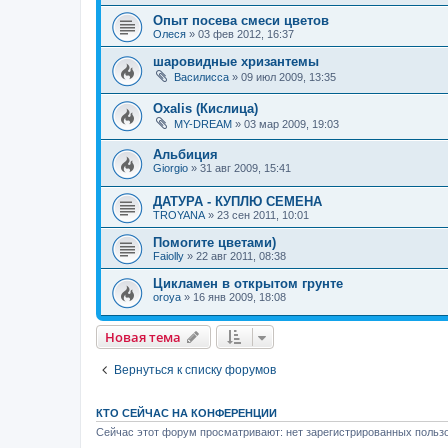
Опыт посева смеси цветов
Олеся
»
03 фев 2012, 16:37
шаровидные хризантемы
Василисса
»
09 июл 2009, 13:35
Oxalis (Кислица)
MY-DREAM
»
03 мар 2009, 19:03
Альбиция
Giorgio
»
31 авг 2009, 15:41
ДАТУРА - КУПЛЮ СЕМЕНА
TROYANA
»
23 сен 2011, 10:01
Помогите цветами)
Faiolly
»
22 авг 2011, 08:38
Цикламен в открытом грунте
oroya
»
16 янв 2009, 18:08
Новая тема
Вернуться к списку форумов
КТО СЕЙЧАС НА КОНФЕРЕНЦИИ
Сейчас этот форум просматривают: нет зарегистрированных пользо