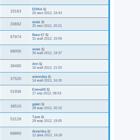
ERIKA
33163
26 июл 2012, 19:43
anais
33692
25 июл 2012, 20:21
Вика 67
87974
31 май 2012, 15:59
anais
68056
30 май 2012, 19:37
Anri
38480
16 май 2012, 21:03
алено4ка
37520
14 май 2012, 16:20
Елена69
51936
17 апр 2012, 08:53
galari
39510
28 мар 2012, 20:15
Таля
53128
28 мар 2012, 19:05
Annichka
68860
12 фев 2012, 16:26