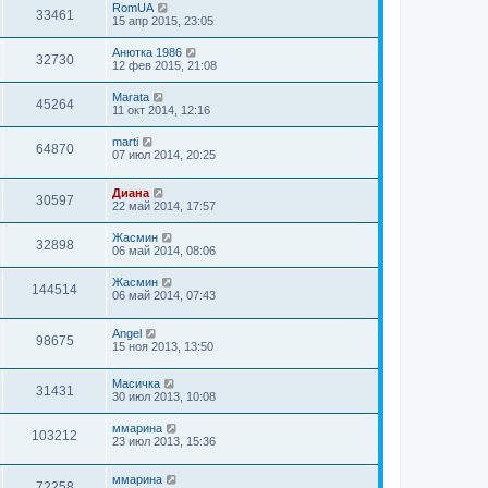
RomUA
33461
15 апр 2015, 23:05
Анюткa 1986
32730
12 фев 2015, 21:08
Marata
45264
11 окт 2014, 12:16
marti
64870
07 июл 2014, 20:25
Диана
30597
22 май 2014, 17:57
Жасмин
32898
06 май 2014, 08:06
Жасмин
144514
06 май 2014, 07:43
Angel
98675
15 ноя 2013, 13:50
Масичка
31431
30 июл 2013, 10:08
ммарина
103212
23 июл 2013, 15:36
ммарина
72258