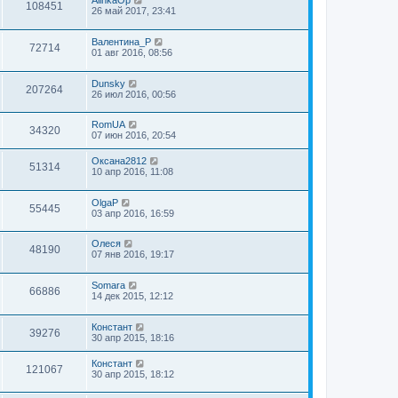
AlinkaOp
108451
26 май 2017, 23:41
Валентина_Р
72714
01 авг 2016, 08:56
Dunsky
207264
26 июл 2016, 00:56
RomUA
34320
07 июн 2016, 20:54
Оксана2812
51314
10 апр 2016, 11:08
OlgaP
55445
03 апр 2016, 16:59
Олеся
48190
07 янв 2016, 19:17
Somara
66886
14 дек 2015, 12:12
Констант
39276
30 апр 2015, 18:16
Констант
121067
30 апр 2015, 18:12