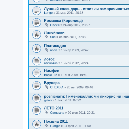
Лунный календарь - стоит ли заморачиватьс
Longe
»
31 мар 2011, 20:18
Ромашка (Королица)
Олеся
»
24 апр 2012, 20:57
Лилейники
Sue
»
04 янв 2011, 09:43
Платикодон
anais
»
16 мар 2009, 20:42
лотос
алено4ка
»
15 май 2012, 20:24
Нимфеи
Варю Ша
»
11 янв 2009, 19:49
Брунера
СНЕЖКА
»
28 авг 2009, 09:46
розпізнати: Гименокаллис чи ликорис чи інше
galari
»
13 окт 2011, 07:22
ЛЕТО 2011
Светлана
»
20 июн 2011, 20:21
Посівна 2011
Giorgio
»
04 фев 2011, 11:50