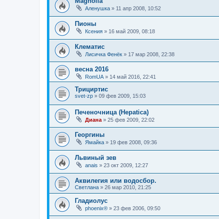
Magnolia
Аленушка
»
11 апр 2008, 10:52
Пионы
Ксения
»
16 май 2009, 08:18
Клематис
Лисичка Фенёк
»
17 мар 2008, 22:38
весна 2016
RomUA
»
14 май 2016, 22:41
Трициртис
svet-zp
»
09 фев 2009, 15:03
Печеночница (Hepatica)
Диана
»
25 фев 2009, 22:02
Георгины
Ямайка
»
19 фев 2008, 09:36
Львиный зев
anais
»
23 окт 2009, 12:27
Аквилегия или водосбор.
Светлана
»
26 мар 2010, 21:25
Гладиолус
phoenix®
»
23 фев 2006, 09:50