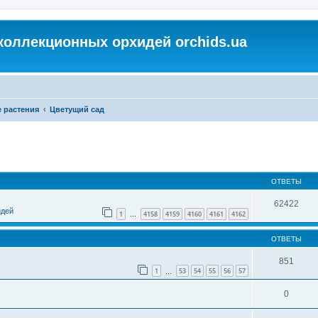
коллекционных орхидей orchids.ua
 растения
Цветущий сад
ОТВЕТЫ
62422
идей
1
4158
4159
4160
4161
4162
…
ОТВЕТЫ
851
1
53
54
55
56
57
…
0