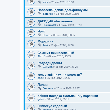
зося
»
28 янв 2011, 16:38
Новозеландские дельфиниумы.
Татьяна
»
14 янв 2009, 10:30
ДАВИДИЯ оберточная
Никитка13
»
17 май 2013, 16:18
Ирис
Fleora
»
08 окт 2011, 08:17
Морозник
Tasi
»
21 фев 2008, 17:37
Самшит вечнозеленый
Alex D
»
02 янв 2013, 13:27
Рододендроны
GurMan
»
11 апр 2007, 21:26
мох у квітнику..як вивести?
galari
»
05 ноя 2012, 19:26
Лилии
Оксанка
»
20 июн 2008, 12:47
осіння посадка тюльпанів у корзинки
galari
»
08 авг 2012, 09:19
Гибискус садовый
monah
»
08 сен 2008, 08:24