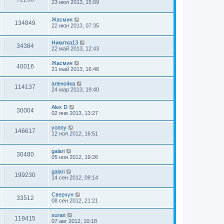
23 июл 2013, 15:09
Жасмин
134849
22 июн 2013, 07:35
Никитка13
34384
22 май 2013, 12:43
Жасмин
40016
21 май 2013, 16:46
алено4ка
114137
24 мар 2013, 19:40
Alex D
30004
02 янв 2013, 13:27
yonny
146617
12 ноя 2012, 16:51
galari
30480
05 ноя 2012, 19:26
galari
199230
14 сен 2012, 09:14
Сверчун
33512
08 сен 2012, 21:21
suran
119415
07 авг 2012, 10:18