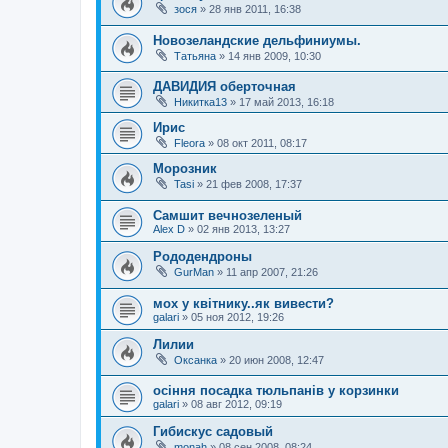
зося
»
28 янв 2011, 16:38
Новозеландские дельфиниумы.
Татьяна
»
14 янв 2009, 10:30
ДАВИДИЯ оберточная
Никитка13
»
17 май 2013, 16:18
Ирис
Fleora
»
08 окт 2011, 08:17
Морозник
Tasi
»
21 фев 2008, 17:37
Самшит вечнозеленый
Alex D
»
02 янв 2013, 13:27
Рододендроны
GurMan
»
11 апр 2007, 21:26
мох у квітнику..як вивести?
galari
»
05 ноя 2012, 19:26
Лилии
Оксанка
»
20 июн 2008, 12:47
осіння посадка тюльпанів у корзинки
galari
»
08 авг 2012, 09:19
Гибискус садовый
monah
»
08 сен 2008, 08:24