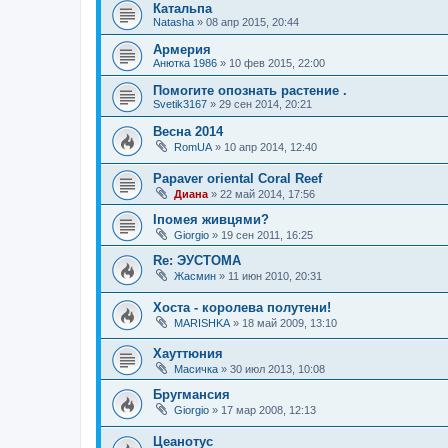
Катальпа
Natasha
»
08 апр 2015, 20:44
Армерия
Анюткa 1986
»
10 фев 2015, 22:00
Помогите опознать растение .
Svetik3167
»
29 сен 2014, 20:21
Весна 2014
RomUA
»
10 апр 2014, 12:40
Papaver oriental Coral Reef
Диана
»
22 май 2014, 17:56
Іпомея живцями?
Giorgio
»
19 сен 2011, 16:25
Re: ЭУСТОМА
Жасмин
»
11 июн 2010, 20:31
Хоста - королева полутени!
MARISHKA
»
18 май 2009, 13:10
Хауттюния
Масичка
»
30 июл 2013, 10:08
Бругмансия
Giorgio
»
17 мар 2008, 12:13
Цеанотус