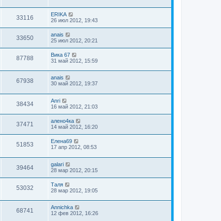
ERIKA
33116
26 июл 2012, 19:43
anais
33650
25 июл 2012, 20:21
Вика 67
87788
31 май 2012, 15:59
anais
67938
30 май 2012, 19:37
Anri
38434
16 май 2012, 21:03
алено4ка
37471
14 май 2012, 16:20
Елена69
51853
17 апр 2012, 08:53
galari
39464
28 мар 2012, 20:15
Таля
53032
28 мар 2012, 19:05
Annichka
68741
12 фев 2012, 16:26