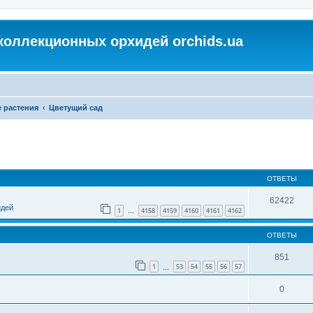
коллекционных орхидей orchids.ua
 растения
Цветущий сад
ОТВЕТЫ
62422
идей
1
4158
4159
4160
4161
4162
…
ОТВЕТЫ
851
1
53
54
55
56
57
…
0