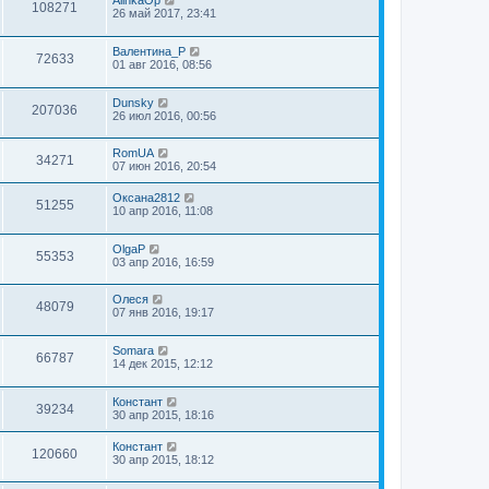
AlinkaOp
108271
26 май 2017, 23:41
Валентина_Р
72633
01 авг 2016, 08:56
Dunsky
207036
26 июл 2016, 00:56
RomUA
34271
07 июн 2016, 20:54
Оксана2812
51255
10 апр 2016, 11:08
OlgaP
55353
03 апр 2016, 16:59
Олеся
48079
07 янв 2016, 19:17
Somara
66787
14 дек 2015, 12:12
Констант
39234
30 апр 2015, 18:16
Констант
120660
30 апр 2015, 18:12