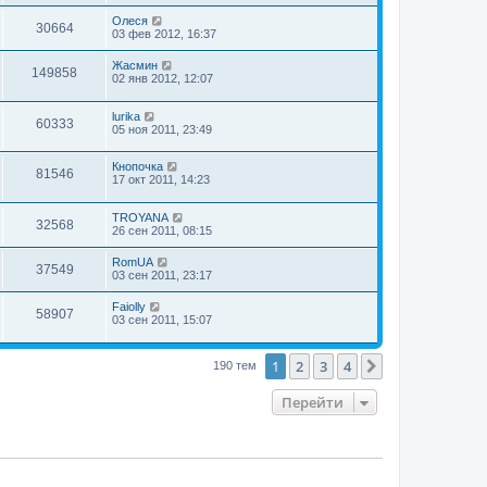
Олеся
30664
03 фев 2012, 16:37
Жасмин
149858
02 янв 2012, 12:07
lurika
60333
05 ноя 2011, 23:49
Кнопочка
81546
17 окт 2011, 14:23
TROYANA
32568
26 сен 2011, 08:15
RomUA
37549
03 сен 2011, 23:17
Faiolly
58907
03 сен 2011, 15:07
1
2
3
4
След.
190 тем
Перейти