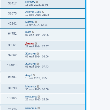
RomUA
33417
15 апр 2015, 23:05
Анюткa 1986
32675
12 фев 2015, 21:08
Marata
45241
11 окт 2014, 12:16
marti
64751
07 июл 2014, 20:25
Диана
30561
22 май 2014, 17:57
Жасмин
32862
06 май 2014, 08:06
Жасмин
144018
06 май 2014, 07:43
Angel
98581
15 ноя 2013, 13:50
Масичка
31393
30 июл 2013, 10:08
ммарина
103029
23 июл 2013, 15:36
ммарина
72170