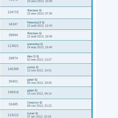
23 июл 2013, 15:09
Жасмин
134715
22 июн 2013, 07:35
Никитка13
34347
22 май 2013, 12:43
Жасмин
39944
21 май 2013, 16:46
алено4ка
113821
24 мар 2013, 19:40
Alex D
29974
02 янв 2013, 13:27
yonny
146386
12 ноя 2012, 16:51
galari
30451
05 ноя 2012, 19:26
galari
198918
14 сен 2012, 09:14
Сверчун
33485
08 сен 2012, 21:21
suran
119222
07 авг 2012, 10:18