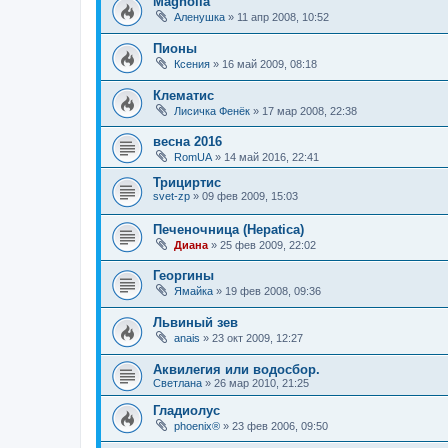
Magnolia
Аленушка
»
11 апр 2008, 10:52
Пионы
Ксения
»
16 май 2009, 08:18
Клематис
Лисичка Фенёк
»
17 мар 2008, 22:38
весна 2016
RomUA
»
14 май 2016, 22:41
Трициртис
svet-zp
»
09 фев 2009, 15:03
Печеночница (Hepatica)
Диана
»
25 фев 2009, 22:02
Георгины
Ямайка
»
19 фев 2008, 09:36
Львиный зев
anais
»
23 окт 2009, 12:27
Аквилегия или водосбор.
Светлана
»
26 мар 2010, 21:25
Гладиолус
phoenix®
»
23 фев 2006, 09:50