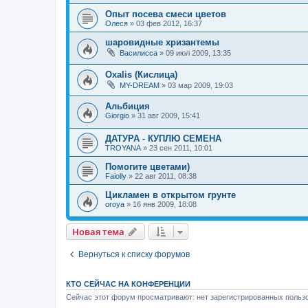
Опыт посева смеси цветов
Олеся
»
03 фев 2012, 16:37
шаровидные хризантемы
Василисса
»
09 июл 2009, 13:35
Oxalis (Кислица)
MY-DREAM
»
03 мар 2009, 19:03
Альбиция
Giorgio
»
31 авг 2009, 15:41
ДАТУРА - КУПЛЮ СЕМЕНА
TROYANA
»
23 сен 2011, 10:01
Помогите цветами)
Faiolly
»
22 авг 2011, 08:38
Цикламен в открытом грунте
oroya
»
16 янв 2009, 18:08
Новая тема
Вернуться к списку форумов
КТО СЕЙЧАС НА КОНФЕРЕНЦИИ
Сейчас этот форум просматривают: нет зарегистрированных пользо