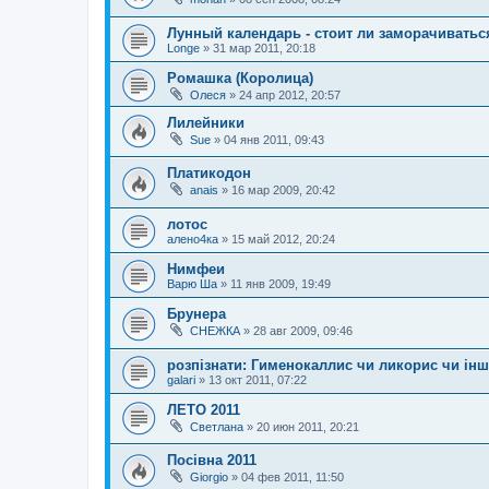
Лунный календарь - стоит ли заморачиватьс
Longe
»
31 мар 2011, 20:18
Ромашка (Королица)
Олеся
»
24 апр 2012, 20:57
Лилейники
Sue
»
04 янв 2011, 09:43
Платикодон
anais
»
16 мар 2009, 20:42
лотос
алено4ка
»
15 май 2012, 20:24
Нимфеи
Варю Ша
»
11 янв 2009, 19:49
Брунера
СНЕЖКА
»
28 авг 2009, 09:46
розпізнати: Гименокаллис чи ликорис чи інше
galari
»
13 окт 2011, 07:22
ЛЕТО 2011
Светлана
»
20 июн 2011, 20:21
Посівна 2011
Giorgio
»
04 фев 2011, 11:50