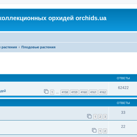
коллекционных орхидей orchids.ua
 растения
Плодовые растения
ОТВЕТЫ
62422
идей
1
4158
4159
4160
4161
4162
…
ОТВЕТЫ
33
1
2
3
22
1
2