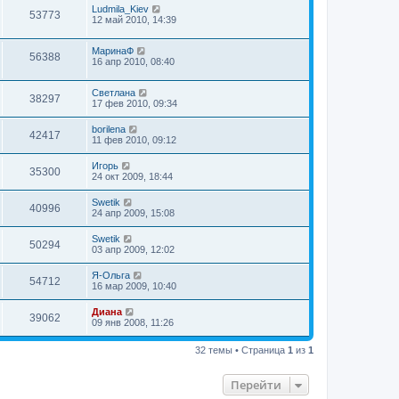
Ludmila_Kiev
53773
12 май 2010, 14:39
МаринаФ
56388
16 апр 2010, 08:40
Светлана
38297
17 фев 2010, 09:34
borilena
42417
11 фев 2010, 09:12
Игорь
35300
24 окт 2009, 18:44
Swetik
40996
24 апр 2009, 15:08
Swetik
50294
03 апр 2009, 12:02
Я-Ольга
54712
16 мар 2009, 10:40
Диана
39062
09 янв 2008, 11:26
32 темы • Страница
1
из
1
Перейти