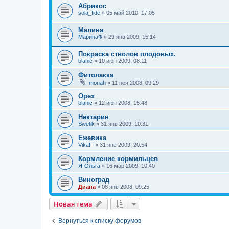
Абрикос
sola_fide
»
05 май 2010, 17:05
Малина
МаринаФ
»
29 янв 2009, 15:14
Покраска стволов плодовых.
blanic
»
10 июн 2009, 08:11
Фитолакка
monah
»
11 ноя 2008, 09:29
Орех
blanic
»
12 июн 2008, 15:48
Нектарин
Swetik
»
31 янв 2009, 10:31
Ежевика
Vika!!!
»
31 янв 2009, 20:54
Кормление кормильцев
Я-Ольга
»
16 мар 2009, 10:40
Виноград
Диана
»
08 янв 2008, 09:25
Новая тема
Вернуться к списку форумов