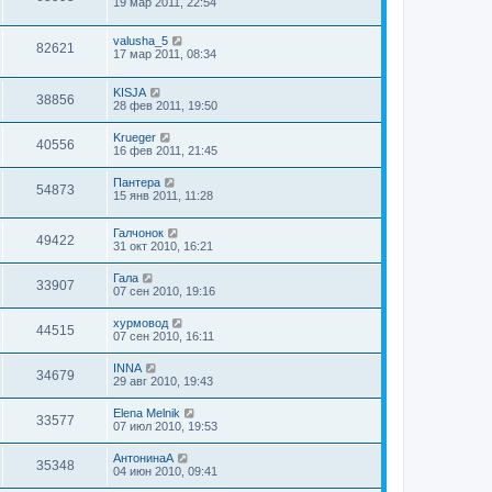
19 мар 2011, 22:54
valusha_5
82621
17 мар 2011, 08:34
KISJA
38856
28 фев 2011, 19:50
Krueger
40556
16 фев 2011, 21:45
Пантера
54873
15 янв 2011, 11:28
Галчонок
49422
31 окт 2010, 16:21
Гала
33907
07 сен 2010, 19:16
хурмовод
44515
07 сен 2010, 16:11
INNA
34679
29 авг 2010, 19:43
Elena Melnik
33577
07 июл 2010, 19:53
АнтонинаА
35348
04 июн 2010, 09:41