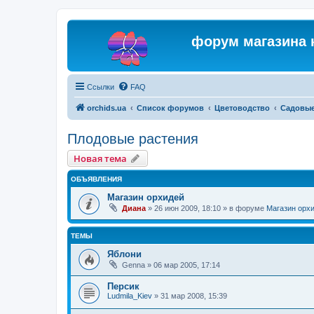
форум магазина 
Ссылки
FAQ
orchids.ua
Список форумов
Цветоводство
Садовые
Плодовые растения
Новая тема
ОБЪЯВЛЕНИЯ
Магазин орхидей
Диана
»
26 июн 2009, 18:10
» в форуме
Магазин орх
ТЕМЫ
Яблони
Genna
»
06 мар 2005, 17:14
Персик
Ludmila_Kiev
»
31 мар 2008, 15:39