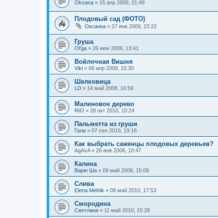
Oksana
»
15 апр 2009, 21:49
Плодовый сад (ФОТО)
Оксанка
»
27 янв 2009, 22:22
Груша
Ol'ga
»
26 июн 2009, 13:41
Войлочная Вишня
Viki
»
06 апр 2009, 15:30
Шелковица
LD
»
14 май 2008, 16:59
Малиновое дерево
RIO
»
28 окт 2010, 10:24
Пальметта из груши
Гала
»
07 сен 2010, 19:16
Как выбрать саженцы плодовых деревьев?
AgAvA
»
26 янв 2008, 10:47
Калина
Варю Ша
»
09 май 2008, 15:09
Слива
Elena Melnik
»
08 май 2010, 17:53
Смородина
Светлана
»
11 май 2010, 15:28