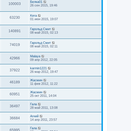
Белка01
100003
26 сен 2015, 19:46
Kera
63230
01 июн 2015, 19:07
Гарольд Смит
140891
08 май 2015, 02:13
Гарольд Смит
74019
08 май 2015, 02:11
Malaya
42966
09 апр 2012, 22:05
karmin1221
37922
26 мар 2012, 19:47
Жасмин
46189
11 фев 2012, 11:22
Жасмин
60951
25 окт 2011, 14:04
Гала
36497
28 май 2011, 13:08
Агний
36684
14 апр 2011, 23:57
Гала
65995