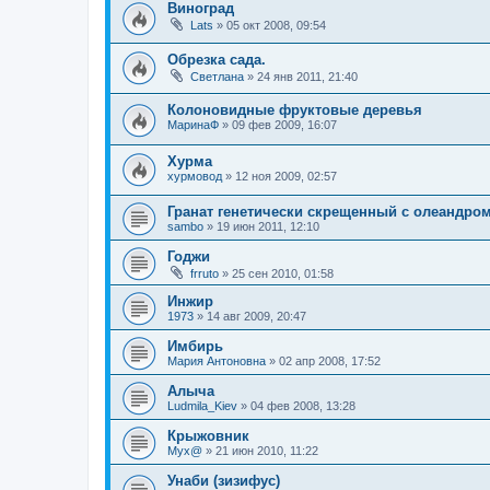
Виноград
Lats
»
05 окт 2008, 09:54
Обрезка сада.
Светлана
»
24 янв 2011, 21:40
Колоновидные фруктовые деревья
МаринаФ
»
09 фев 2009, 16:07
Хурма
хурмовод
»
12 ноя 2009, 02:57
Гранат генетически скрещенный с олеандром
sambo
»
19 июн 2011, 12:10
Годжи
frruto
»
25 сен 2010, 01:58
Инжир
1973
»
14 авг 2009, 20:47
Имбирь
Мария Антоновна
»
02 апр 2008, 17:52
Алыча
Ludmila_Kiev
»
04 фев 2008, 13:28
Крыжовник
Myx@
»
21 июн 2010, 11:22
Унаби (зизифус)