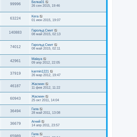
Белка01
99996
26 сен 2015, 19:46
Kera
63224
01 июн 2015, 19:07
Гарольд Смит
140883
08 май 2015, 02:13
Гарольд Смит
74012
08 май 2015, 02:11
Malaya
42961
09 апр 2012, 22:05
karmin1221
37919
26 мар 2012, 19:47
Жасмин
46187
11 фев 2012, 11:22
Жасмин
60943
25 окт 2011, 14:04
Гала
36494
28 май 2011, 13:08
Агний
36679
14 апр 2011, 23:57
Гала
65989