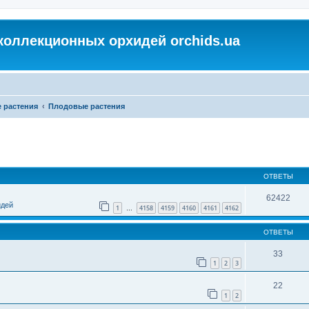
коллекционных орхидей orchids.ua
 растения
Плодовые растения
ОТВЕТЫ
62422
идей
1
4158
4159
4160
4161
4162
…
ОТВЕТЫ
33
1
2
3
22
1
2