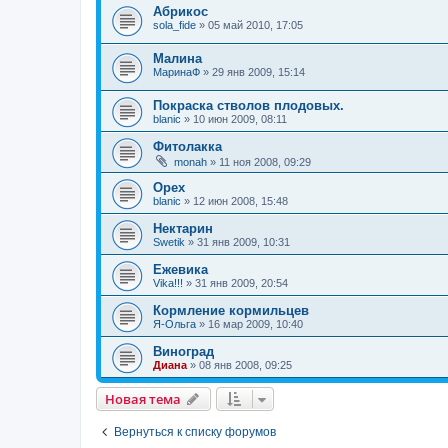
Абрикос
sola_fide
»
05 май 2010, 17:05
Малина
МаринаФ
»
29 янв 2009, 15:14
Покраска стволов плодовых.
blanic
»
10 июн 2009, 08:11
Фитолакка
monah
»
11 ноя 2008, 09:29
Орех
blanic
»
12 июн 2008, 15:48
Нектарин
Swetik
»
31 янв 2009, 10:31
Ежевика
Vika!!!
»
31 янв 2009, 20:54
Кормление кормильцев
Я-Ольга
»
16 мар 2009, 10:40
Виноград
Диана
»
08 янв 2008, 09:25
Новая тема
Вернуться к списку форумов