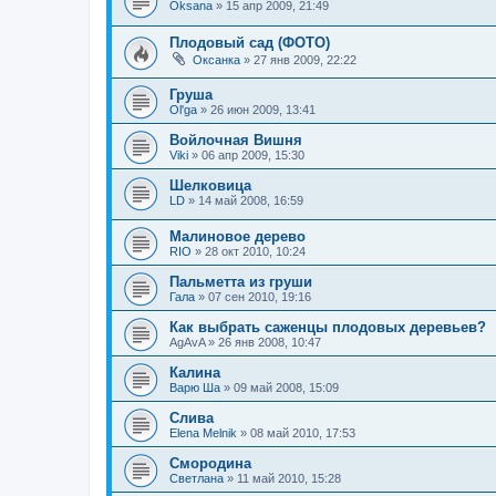
Oksana
»
15 апр 2009, 21:49
Плодовый сад (ФОТО)
Оксанка
»
27 янв 2009, 22:22
Груша
Ol'ga
»
26 июн 2009, 13:41
Войлочная Вишня
Viki
»
06 апр 2009, 15:30
Шелковица
LD
»
14 май 2008, 16:59
Малиновое дерево
RIO
»
28 окт 2010, 10:24
Пальметта из груши
Гала
»
07 сен 2010, 19:16
Как выбрать саженцы плодовых деревьев?
AgAvA
»
26 янв 2008, 10:47
Калина
Варю Ша
»
09 май 2008, 15:09
Слива
Elena Melnik
»
08 май 2010, 17:53
Смородина
Светлана
»
11 май 2010, 15:28