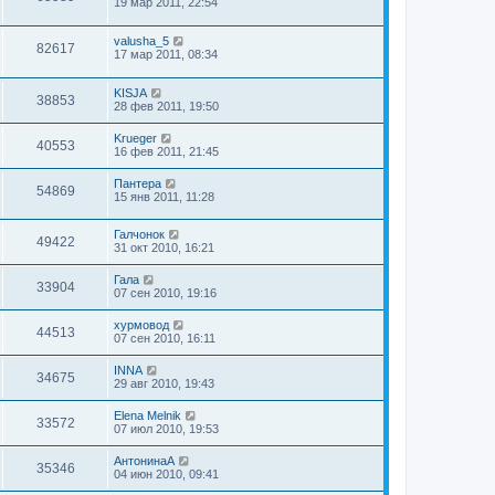
19 мар 2011, 22:54
valusha_5
82617
17 мар 2011, 08:34
KISJA
38853
28 фев 2011, 19:50
Krueger
40553
16 фев 2011, 21:45
Пантера
54869
15 янв 2011, 11:28
Галчонок
49422
31 окт 2010, 16:21
Гала
33904
07 сен 2010, 19:16
хурмовод
44513
07 сен 2010, 16:11
INNA
34675
29 авг 2010, 19:43
Elena Melnik
33572
07 июл 2010, 19:53
АнтонинаА
35346
04 июн 2010, 09:41