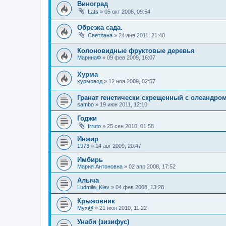
Виноград
Lats
»
05 окт 2008, 09:54
Обрезка сада.
Светлана
»
24 янв 2011, 21:40
Колоновидные фруктовые деревья
МаринаФ
»
09 фев 2009, 16:07
Хурма
хурмовод
»
12 ноя 2009, 02:57
Гранат генетически скрещенный с олеандром
sambo
»
19 июн 2011, 12:10
Годжи
frruto
»
25 сен 2010, 01:58
Инжир
1973
»
14 авг 2009, 20:47
Имбирь
Мария Антоновна
»
02 апр 2008, 17:52
Алыча
Ludmila_Kiev
»
04 фев 2008, 13:28
Крыжовник
Myx@
»
21 июн 2010, 11:22
Унаби (зизифус)