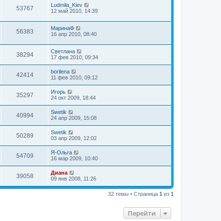
Ludmila_Kiev
53767
12 май 2010, 14:39
МаринаФ
56383
16 апр 2010, 08:40
Светлана
38294
17 фев 2010, 09:34
borilena
42414
11 фев 2010, 09:12
Игорь
35297
24 окт 2009, 18:44
Swetik
40994
24 апр 2009, 15:08
Swetik
50289
03 апр 2009, 12:02
Я-Ольга
54709
16 мар 2009, 10:40
Диана
39058
09 янв 2008, 11:26
32 темы • Страница
1
из
1
Перейти