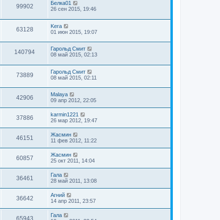
Белка01
99902
26 сен 2015, 19:46
Kera
63128
01 июн 2015, 19:07
Гарольд Смит
140794
08 май 2015, 02:13
Гарольд Смит
73889
08 май 2015, 02:11
Malaya
42906
09 апр 2012, 22:05
karmin1221
37886
26 мар 2012, 19:47
Жасмин
46151
11 фев 2012, 11:22
Жасмин
60857
25 окт 2011, 14:04
Гала
36461
28 май 2011, 13:08
Агний
36642
14 апр 2011, 23:57
Гала
65943