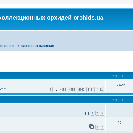
коллекционных орхидей orchids.ua
 растения
Плодовые растения
ОТВЕТЫ
62422
идей
1
4158
4159
4160
4161
4162
…
ОТВЕТЫ
33
1
2
3
22
1
2