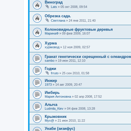
Виноград
Lats
»
05 окт 2008, 09:54
Обрезка сада.
Светлана
»
24 янв 2011, 21:40
Колоновидные фруктовые деревья
МаринаФ
»
09 фев 2009, 16:07
Хурма
хурмовод
»
12 ноя 2009, 02:57
Гранат генетически скрещенный с олеандром
sambo
»
19 июн 2011, 12:10
Годжи
frruto
»
25 сен 2010, 01:58
Инжир
1973
»
14 авг 2009, 20:47
Имбирь
Мария Антоновна
»
02 апр 2008, 17:52
Алыча
Ludmila_Kiev
»
04 фев 2008, 13:28
Крыжовник
Myx@
»
21 июн 2010, 11:22
Унаби (зизифус)