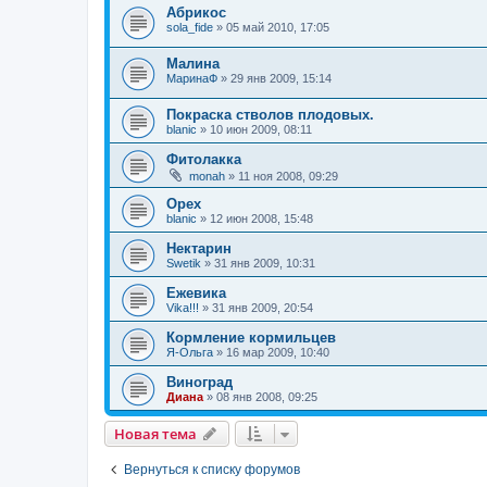
Абрикос
sola_fide
»
05 май 2010, 17:05
Малина
МаринаФ
»
29 янв 2009, 15:14
Покраска стволов плодовых.
blanic
»
10 июн 2009, 08:11
Фитолакка
monah
»
11 ноя 2008, 09:29
Орех
blanic
»
12 июн 2008, 15:48
Нектарин
Swetik
»
31 янв 2009, 10:31
Ежевика
Vika!!!
»
31 янв 2009, 20:54
Кормление кормильцев
Я-Ольга
»
16 мар 2009, 10:40
Виноград
Диана
»
08 янв 2008, 09:25
Новая тема
Вернуться к списку форумов