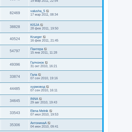
19 мар 2011, 22:54
valusha_5
82469
17 мар 2011, 08:34
KISJA
38828
28 фев 2011, 19:50
Krueger
40524
16 фев 2011, 21:45
Пантера
54797
15 янв 2011, 11:28
Галчонок
49396
31 окт 2010, 16:21
Гала
33874
07 сен 2010, 19:16
хурмовод
44485
07 сен 2010, 16:11
INNA
34645
29 авг 2010, 19:43
Elena Melnik
33543
07 июл 2010, 19:53
АнтонинаА
35306
04 июн 2010, 09:41