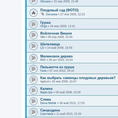
Oksana
»
15 апр 2009, 21:49
Плодовый сад (ФОТО)
Оксанка
»
27 янв 2009, 22:22
Груша
Ol'ga
»
26 июн 2009, 13:41
Войлочная Вишня
Viki
»
06 апр 2009, 15:30
Шелковица
LD
»
14 май 2008, 16:59
Малиновое дерево
RIO
»
28 окт 2010, 10:24
Пальметта из груши
Гала
»
07 сен 2010, 19:16
Как выбрать саженцы плодовых деревьев?
AgAvA
»
26 янв 2008, 10:47
Калина
Варю Ша
»
09 май 2008, 15:09
Слива
Elena Melnik
»
08 май 2010, 17:53
Смородина
Светлана
»
11 май 2010, 15:28