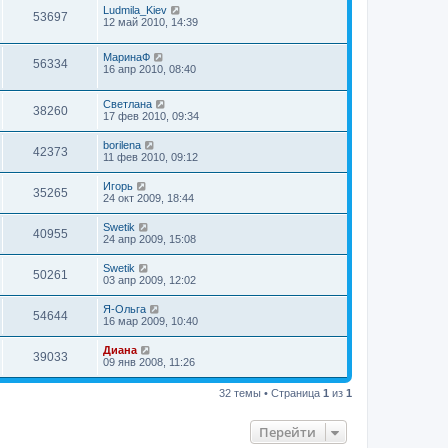
Ludmila_Kiev
53697
12 май 2010, 14:39
МаринаФ
56334
16 апр 2010, 08:40
Светлана
38260
17 фев 2010, 09:34
borilena
42373
11 фев 2010, 09:12
Игорь
35265
24 окт 2009, 18:44
Swetik
40955
24 апр 2009, 15:08
Swetik
50261
03 апр 2009, 12:02
Я-Ольга
54644
16 мар 2009, 10:40
Диана
39033
09 янв 2008, 11:26
32 темы • Страница
1
из
1
Перейти