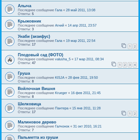
Алыча
Последнее сообщение
Гала
«
28 май 2011, 13:08
Ответы:
5
Крыжовник
Последнее сообщение
Агний
«
14 апр 2011, 23:57
Ответы:
3
Унаби (зизифус)
Последнее сообщение
Гала
«
19 мар 2011, 22:54
Ответы:
17
1
2
Плодовый сад (ФОТО)
Последнее сообщение
valusha_5
«
17 мар 2011, 08:34
Ответы:
47
1
2
3
4
Груша
Последнее сообщение
KISJA
«
28 фев 2011, 19:50
Ответы:
8
Войлочная Вишня
Последнее сообщение
Krueger
«
16 фев 2011, 21:45
Ответы:
8
Шелковица
Последнее сообщение
Пантера
«
15 янв 2011, 11:28
Ответы:
17
1
2
Малиновое дерево
Последнее сообщение
Галчонок
«
31 окт 2010, 16:21
Ответы:
7
Пальметта из груши