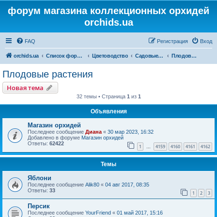
форум магазина коллекционных орхидей
orchids.ua
FAQ
Регистрация
Вход
orchids.ua
Список форумов
Цветоводство
Садовые растения
Плодовые растения
Плодовые растения
Новая тема
32 темы • Страница
1
из
1
Объявления
Магазин орхидей
Последнее сообщение
Диана
«
30 мар 2023, 16:32
Добавлено в форуме
Магазин орхидей
Ответы:
62422
1
4159
4160
4161
4162
…
Темы
Яблони
Последнее сообщение
Alik80
«
04 авг 2017, 08:35
Ответы:
33
1
2
3
Персик
Последнее сообщение
YourFriend
«
01 май 2017, 15:16