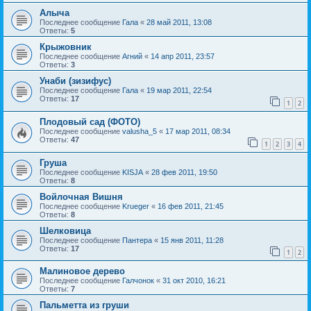
Алыча
Последнее сообщение
Гала
«
28 май 2011, 13:08
Ответы:
5
Крыжовник
Последнее сообщение
Агний
«
14 апр 2011, 23:57
Ответы:
3
Унаби (зизифус)
Последнее сообщение
Гала
«
19 мар 2011, 22:54
Ответы:
17
1
2
Плодовый сад (ФОТО)
Последнее сообщение
valusha_5
«
17 мар 2011, 08:34
Ответы:
47
1
2
3
4
Груша
Последнее сообщение
KISJA
«
28 фев 2011, 19:50
Ответы:
8
Войлочная Вишня
Последнее сообщение
Krueger
«
16 фев 2011, 21:45
Ответы:
8
Шелковица
Последнее сообщение
Пантера
«
15 янв 2011, 11:28
Ответы:
17
1
2
Малиновое дерево
Последнее сообщение
Галчонок
«
31 окт 2010, 16:21
Ответы:
7
Пальметта из груши