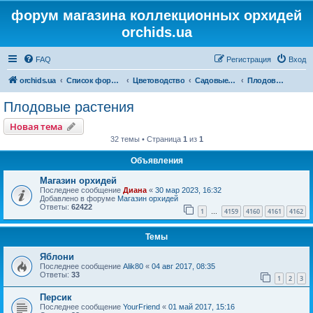
форум магазина коллекционных орхидей
orchids.ua
FAQ
Регистрация
Вход
orchids.ua
Список форумов
Цветоводство
Садовые растения
Плодовые растения
Плодовые растения
Новая тема
32 темы • Страница
1
из
1
Объявления
Магазин орхидей
Последнее сообщение
Диана
«
30 мар 2023, 16:32
Добавлено в форуме
Магазин орхидей
Ответы:
62422
1
4159
4160
4161
4162
…
Темы
Яблони
Последнее сообщение
Alik80
«
04 авг 2017, 08:35
Ответы:
33
1
2
3
Персик
Последнее сообщение
YourFriend
«
01 май 2017, 15:16