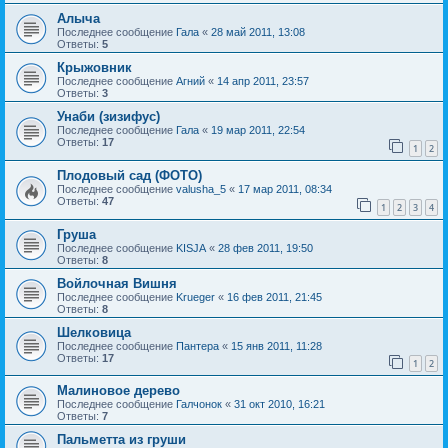
Алыча
Последнее сообщение
Гала
«
28 май 2011, 13:08
Ответы:
5
Крыжовник
Последнее сообщение
Агний
«
14 апр 2011, 23:57
Ответы:
3
Унаби (зизифус)
Последнее сообщение
Гала
«
19 мар 2011, 22:54
Ответы:
17
1
2
Плодовый сад (ФОТО)
Последнее сообщение
valusha_5
«
17 мар 2011, 08:34
Ответы:
47
1
2
3
4
Груша
Последнее сообщение
KISJA
«
28 фев 2011, 19:50
Ответы:
8
Войлочная Вишня
Последнее сообщение
Krueger
«
16 фев 2011, 21:45
Ответы:
8
Шелковица
Последнее сообщение
Пантера
«
15 янв 2011, 11:28
Ответы:
17
1
2
Малиновое дерево
Последнее сообщение
Галчонок
«
31 окт 2010, 16:21
Ответы:
7
Пальметта из груши