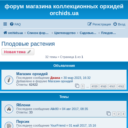
форум магазина коллекционных орхидей
orchids.ua
FAQ
Регистрация
Вход
orchids.ua
Список форумов
Цветоводство
Садовые растения
Плодовые растения
Плодовые растения
Новая тема
32 темы • Страница
1
из
1
Объявления
Магазин орхидей
Последнее сообщение
Диана
«
30 мар 2023, 16:32
Добавлено в форуме
Магазин орхидей
Ответы:
62422
1
4159
4160
4161
4162
…
Темы
Яблони
Последнее сообщение
Alik80
«
04 авг 2017, 08:35
Ответы:
33
1
2
3
Персик
Последнее сообщение
YourFriend
«
01 май 2017, 15:16