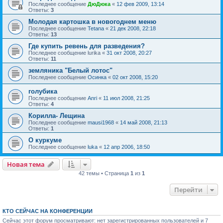
Последнее сообщение
ДюДюка
«
12 фев 2009, 13:14
Ответы:
3
Молодая картошка в новогоднем меню
Последнее сообщение
Tetana
«
21 дек 2008, 22:18
Ответы:
13
Где купить ревень для разведения?
Последнее сообщение
lurika
«
31 окт 2008, 20:27
Ответы:
11
земляника "Белый лотос"
Последнее сообщение
Осинка
«
02 окт 2008, 15:20
голубика
Последнее сообщение
Anri
«
11 июл 2008, 21:25
Ответы:
4
Корилла- Лещина
Последнее сообщение
mausi1968
«
14 май 2008, 21:13
Ответы:
1
О куркуме
Последнее сообщение
luka
«
12 апр 2006, 18:50
Новая тема
42 темы • Страница
1
из
1
Перейти
КТО СЕЙЧАС НА КОНФЕРЕНЦИИ
Сейчас этот форум просматривают: нет зарегистрированных пользователей и 7