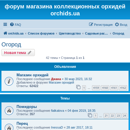
форум магазина коллекционных орхидей
orchids.ua
FAQ
Регистрация
Вход
orchids.ua
Список форумов
Цветоводство
Садовые растения
Огород
Огород
Новая тема
42 темы • Страница
1
из
1
Объявления
Магазин орхидей
Последнее сообщение
Диана
«
30 мар 2023, 16:32
Добавлено в форуме
Магазин орхидей
Ответы:
62422
1
4159
4160
4161
4162
…
Темы
Помидоры
Последнее сообщение
fialkalova
«
04 фев 2019, 18:35
Ответы:
357
1
21
22
23
24
…
Перец
Последнее сообщение
InessaD
«
28 авг 2017, 18:11