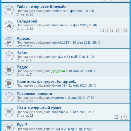
Табак - открытие Колумба.
Последнее сообщение
Boneee
«
10 фев 2012, 09:26
Ответы:
10
Сельдерей
Последнее сообщение
Кнопочка
«
07 фев 2012, 20:46
Ответы:
69
1
2
3
4
5
Арахис
Последнее сообщение
verchik1313
«
10 фев 2011, 16:40
Ответы:
9
Чайот
Последнее сообщение
djordjiya
«
31 май 2010, 11:03
Ответы:
1
Редис
Последнее сообщение
ДюДюка
«
18 май 2010, 08:36
Ответы:
7
Пажитник, фенугрек, fenugreek.
Последнее сообщение
Ирина 09
«
11 май 2010, 15:48
Пекинская капуста
Последнее сообщение
Жасмин
«
11 апр 2010, 17:19
Ответы:
13
Сеем в открытый грунт
Последнее сообщение
Кнопочка
«
05 апр 2010, 21:31
Ответы:
15
1
2
Лук!!!
Последнее сообщение
KISJA
«
28 мар 2010, 16:40