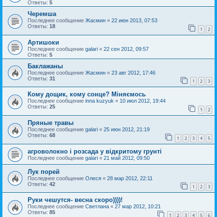
Ответы:
5
Черемша
Последнее сообщение
Жасмин
«
22 июн 2013, 07:53
Ответы:
18
1
2
Артишоки
Последнее сообщение
galari
«
22 сен 2012, 09:57
Ответы:
5
Баклажаны
Последнее сообщение
Жасмин
«
23 авг 2012, 17:46
Ответы:
31
1
2
3
Кому дощик, кому сонце? Міняємось
Последнее сообщение
inna kuzyuk
«
10 июл 2012, 19:44
Ответы:
25
1
2
Пряные травы
Последнее сообщение
galari
«
25 июн 2012, 21:19
Ответы:
68
1
2
3
4
5
агроволокно і розсада у відкритому грунті
Последнее сообщение
galari
«
21 май 2012, 09:50
Лук порей
Последнее сообщение
Олеся
«
28 мар 2012, 22:11
Ответы:
42
1
2
3
Руки чешутся- весна скоро))))!
Последнее сообщение
Светлана
«
27 мар 2012, 10:21
Ответы:
85
1
2
3
4
5
6