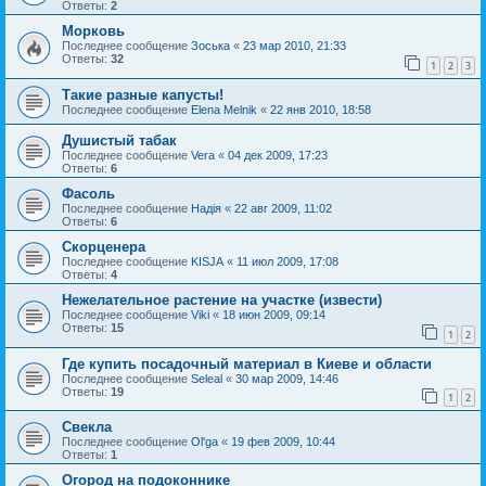
Ответы:
2
Морковь
Последнее сообщение
Зоська
«
23 мар 2010, 21:33
Ответы:
32
1
2
3
Такие разные капусты!
Последнее сообщение
Elena Melnik
«
22 янв 2010, 18:58
Душистый табак
Последнее сообщение
Vera
«
04 дек 2009, 17:23
Ответы:
6
Фасоль
Последнее сообщение
Надія
«
22 авг 2009, 11:02
Ответы:
6
Скорценера
Последнее сообщение
KISJA
«
11 июл 2009, 17:08
Ответы:
4
Нежелательное растение на участке (извести)
Последнее сообщение
Viki
«
18 июн 2009, 09:14
Ответы:
15
1
2
Где купить посадочный материал в Киеве и области
Последнее сообщение
Seleal
«
30 мар 2009, 14:46
Ответы:
19
1
2
Свекла
Последнее сообщение
Ol'ga
«
19 фев 2009, 10:44
Ответы:
1
Огород на подоконнике