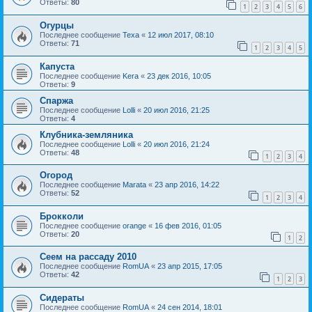
Ответы:
80
1
2
3
4
5
6
Огурцы
Последнее сообщение
Texa
«
12 июл 2017, 08:10
Ответы:
71
1
2
3
4
5
Капуста
Последнее сообщение
Kera
«
23 дек 2016, 10:05
Ответы:
9
Спаржа
Последнее сообщение
Lolli
«
20 июл 2016, 21:25
Ответы:
4
Клубника-земляника
Последнее сообщение
Lolli
«
20 июл 2016, 21:24
Ответы:
48
1
2
3
4
Огород
Последнее сообщение
Marata
«
23 апр 2016, 14:22
Ответы:
52
1
2
3
4
Брокколи
Последнее сообщение
orange
«
16 фев 2016, 01:05
Ответы:
20
1
2
Сеем на рассаду 2010
Последнее сообщение
RomUA
«
23 апр 2015, 17:05
Ответы:
42
1
2
3
Сидераты
Последнее сообщение
RomUA
«
24 сен 2014, 18:01