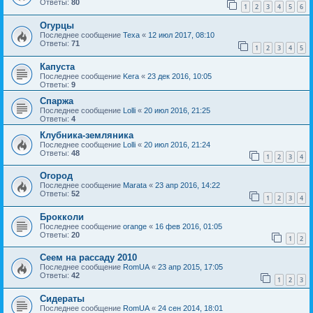
Ответы:
80
1
2
3
4
5
6
Огурцы
Последнее сообщение
Texa
«
12 июл 2017, 08:10
Ответы:
71
1
2
3
4
5
Капуста
Последнее сообщение
Kera
«
23 дек 2016, 10:05
Ответы:
9
Спаржа
Последнее сообщение
Lolli
«
20 июл 2016, 21:25
Ответы:
4
Клубника-земляника
Последнее сообщение
Lolli
«
20 июл 2016, 21:24
Ответы:
48
1
2
3
4
Огород
Последнее сообщение
Marata
«
23 апр 2016, 14:22
Ответы:
52
1
2
3
4
Брокколи
Последнее сообщение
orange
«
16 фев 2016, 01:05
Ответы:
20
1
2
Сеем на рассаду 2010
Последнее сообщение
RomUA
«
23 апр 2015, 17:05
Ответы:
42
1
2
3
Сидераты
Последнее сообщение
RomUA
«
24 сен 2014, 18:01