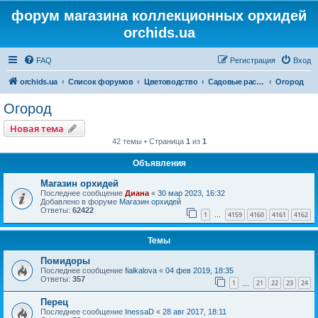
форум магазина коллекционных орхидей
orchids.ua
FAQ
Регистрация
Вход
orchids.ua
Список форумов
Цветоводство
Садовые растения
Огород
Огород
Новая тема
42 темы • Страница
1
из
1
Объявления
Магазин орхидей
Последнее сообщение
Диана
«
30 мар 2023, 16:32
Добавлено в форуме
Магазин орхидей
Ответы:
62422
1
4159
4160
4161
4162
…
Темы
Помидоры
Последнее сообщение
fialkalova
«
04 фев 2019, 18:35
Ответы:
357
1
21
22
23
24
…
Перец
Последнее сообщение
InessaD
«
28 авг 2017, 18:11