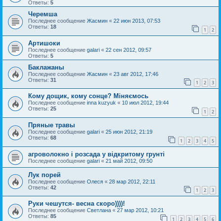
Ответы:
5
Черемша
Последнее сообщение
Жасмин
«
22 июн 2013, 07:53
Ответы:
18
1
2
Артишоки
Последнее сообщение
galari
«
22 сен 2012, 09:57
Ответы:
5
Баклажаны
Последнее сообщение
Жасмин
«
23 авг 2012, 17:46
Ответы:
31
1
2
3
Кому дощик, кому сонце? Міняємось
Последнее сообщение
inna kuzyuk
«
10 июл 2012, 19:44
Ответы:
25
1
2
Пряные травы
Последнее сообщение
galari
«
25 июн 2012, 21:19
Ответы:
68
1
2
3
4
5
агроволокно і розсада у відкритому грунті
Последнее сообщение
galari
«
21 май 2012, 09:50
Лук порей
Последнее сообщение
Олеся
«
28 мар 2012, 22:11
Ответы:
42
1
2
3
Руки чешутся- весна скоро))))!
Последнее сообщение
Светлана
«
27 мар 2012, 10:21
Ответы:
85
1
2
3
4
5
6