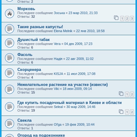
Ответы:
2
Морковь
Последнее сообщение
Зоська
«
23 мар 2010, 21:33
Ответы:
32
1
2
3
Такие разные капусты!
Последнее сообщение
Elena Melnik
«
22 янв 2010, 18:58
Душистый табак
Последнее сообщение
Vera
«
04 дек 2009, 17:23
Ответы:
6
Фасоль
Последнее сообщение
Надія
«
22 авг 2009, 11:02
Ответы:
6
Скорценера
Последнее сообщение
KISJA
«
11 июл 2009, 17:08
Ответы:
4
Нежелательное растение на участке (извести)
Последнее сообщение
Viki
«
18 июн 2009, 09:14
Ответы:
15
1
2
Где купить посадочный материал в Киеве и области
Последнее сообщение
Seleal
«
30 мар 2009, 14:46
Ответы:
19
1
2
Свекла
Последнее сообщение
Ol'ga
«
19 фев 2009, 10:44
Ответы:
1
Огород на подоконнике