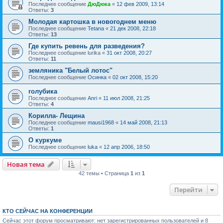
Последнее сообщение
ДюДюка
«
12 фев 2009, 13:14
Ответы:
3
Молодая картошка в новогоднем меню
Последнее сообщение
Tetana
«
21 дек 2008, 22:18
Ответы:
13
Где купить ревень для разведения?
Последнее сообщение
lurika
«
31 окт 2008, 20:27
Ответы:
11
земляника "Белый лотос"
Последнее сообщение
Осинка
«
02 окт 2008, 15:20
голубика
Последнее сообщение
Anri
«
11 июл 2008, 21:25
Ответы:
4
Корилла- Лещина
Последнее сообщение
mausi1968
«
14 май 2008, 21:13
Ответы:
1
О куркуме
Последнее сообщение
luka
«
12 апр 2006, 18:50
Новая тема
42 темы • Страница
1
из
1
Перейти
КТО СЕЙЧАС НА КОНФЕРЕНЦИИ
Сейчас этот форум просматривают: нет зарегистрированных пользователей и 8