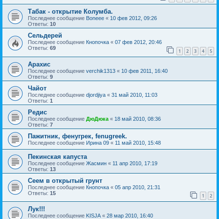
Табак - открытие Колумба.
Последнее сообщение
Boneee
«
10 фев 2012, 09:26
Ответы:
10
Сельдерей
Последнее сообщение
Кнопочка
«
07 фев 2012, 20:46
Ответы:
69
1
2
3
4
5
Арахис
Последнее сообщение
verchik1313
«
10 фев 2011, 16:40
Ответы:
9
Чайот
Последнее сообщение
djordjiya
«
31 май 2010, 11:03
Ответы:
1
Редис
Последнее сообщение
ДюДюка
«
18 май 2010, 08:36
Ответы:
7
Пажитник, фенугрек, fenugreek.
Последнее сообщение
Ирина 09
«
11 май 2010, 15:48
Пекинская капуста
Последнее сообщение
Жасмин
«
11 апр 2010, 17:19
Ответы:
13
Сеем в открытый грунт
Последнее сообщение
Кнопочка
«
05 апр 2010, 21:31
Ответы:
15
1
2
Лук!!!
Последнее сообщение
KISJA
«
28 мар 2010, 16:40