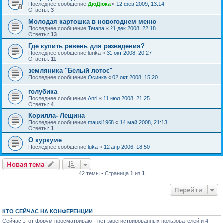
Последнее сообщение
ДюДюка
«
12 фев 2009, 13:14
Ответы:
3
Молодая картошка в новогоднем меню
Последнее сообщение
Tetana
«
21 дек 2008, 22:18
Ответы:
13
Где купить ревень для разведения?
Последнее сообщение
lurika
«
31 окт 2008, 20:27
Ответы:
11
земляника "Белый лотос"
Последнее сообщение
Осинка
«
02 окт 2008, 15:20
голубика
Последнее сообщение
Anri
«
11 июл 2008, 21:25
Ответы:
4
Корилла- Лещина
Последнее сообщение
mausi1968
«
14 май 2008, 21:13
Ответы:
1
О куркуме
Последнее сообщение
luka
«
12 апр 2006, 18:50
Новая тема
42 темы • Страница
1
из
1
Перейти
КТО СЕЙЧАС НА КОНФЕРЕНЦИИ
Сейчас этот форум просматривают: нет зарегистрированных пользователей и 4