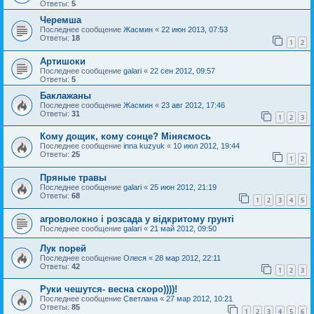
Ответы:
5
Черемша
Последнее сообщение
Жасмин
«
22 июн 2013, 07:53
Ответы:
18
1
2
Артишоки
Последнее сообщение
galari
«
22 сен 2012, 09:57
Ответы:
5
Баклажаны
Последнее сообщение
Жасмин
«
23 авг 2012, 17:46
Ответы:
31
1
2
3
Кому дощик, кому сонце? Міняємось
Последнее сообщение
inna kuzyuk
«
10 июл 2012, 19:44
Ответы:
25
1
2
Пряные травы
Последнее сообщение
galari
«
25 июн 2012, 21:19
Ответы:
68
1
2
3
4
5
агроволокно і розсада у відкритому грунті
Последнее сообщение
galari
«
21 май 2012, 09:50
Лук порей
Последнее сообщение
Олеся
«
28 мар 2012, 22:11
Ответы:
42
1
2
3
Руки чешутся- весна скоро))))!
Последнее сообщение
Светлана
«
27 мар 2012, 10:21
Ответы:
85
1
2
3
4
5
6