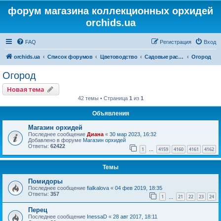
форум магазина коллекционных орхидей
orchids.ua
FAQ
Регистрация
Вход
orchids.ua
Список форумов
Цветоводство
Садовые растения
Огород
Огород
Новая тема
42 темы • Страница
1
из
1
Объявления
Магазин орхидей
Последнее сообщение
Диана
«
30 мар 2023, 16:32
Добавлено в форуме
Магазин орхидей
Ответы:
62422
1
4159
4160
4161
4162
…
Темы
Помидоры
Последнее сообщение
fialkalova
«
04 фев 2019, 18:35
Ответы:
357
1
21
22
23
24
…
Перец
Последнее сообщение
InessaD
«
28 авг 2017, 18:11