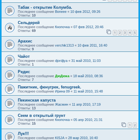
Табак - открытие Колумба.
Последнее сообщение
Boneee
«
10 фев 2012, 09:26
Ответы:
10
Сельдерей
Последнее сообщение
Кнопочка
«
07 фев 2012, 20:46
Ответы:
69
1
2
3
4
5
Арахис
Последнее сообщение
verchik1313
«
10 фев 2011, 16:40
Ответы:
9
Чайот
Последнее сообщение
djordjiya
«
31 май 2010, 11:03
Ответы:
1
Редис
Последнее сообщение
ДюДюка
«
18 май 2010, 08:36
Ответы:
7
Пажитник, фенугрек, fenugreek.
Последнее сообщение
Ирина 09
«
11 май 2010, 15:48
Пекинская капуста
Последнее сообщение
Жасмин
«
11 апр 2010, 17:19
Ответы:
13
Сеем в открытый грунт
Последнее сообщение
Кнопочка
«
05 апр 2010, 21:31
Ответы:
15
1
2
Лук!!!
Последнее сообщение
KISJA
«
28 мар 2010, 16:40