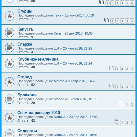
Ответы:
80
1
2
3
4
5
6
Огурцы
Последнее сообщение
Texa
«
12 июл 2017, 08:10
Ответы:
71
1
2
3
4
5
Капуста
Последнее сообщение
Kera
«
23 дек 2016, 10:05
Ответы:
9
Спаржа
Последнее сообщение
Lolli
«
20 июл 2016, 21:25
Ответы:
4
Клубника-земляника
Последнее сообщение
Lolli
«
20 июл 2016, 21:24
Ответы:
48
1
2
3
4
Огород
Последнее сообщение
Marata
«
23 апр 2016, 14:22
Ответы:
52
1
2
3
4
Брокколи
Последнее сообщение
orange
«
16 фев 2016, 01:05
Ответы:
20
1
2
Сеем на рассаду 2010
Последнее сообщение
RomUA
«
23 апр 2015, 17:05
Ответы:
42
1
2
3
Сидераты
Последнее сообщение
RomUA
«
24 сен 2014, 18:01