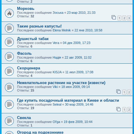
Ответы:
2
Морковь
Последнее сообщение
Зоська
«
23 мар 2010, 21:33
Ответы:
32
1
2
3
Такие разные капусты!
Последнее сообщение
Elena Melnik
«
22 янв 2010, 18:58
Душистый табак
Последнее сообщение
Vera
«
04 дек 2009, 17:23
Ответы:
6
Фасоль
Последнее сообщение
Надія
«
22 авг 2009, 11:02
Ответы:
6
Скорценера
Последнее сообщение
KISJA
«
11 июл 2009, 17:08
Ответы:
4
Нежелательное растение на участке (извести)
Последнее сообщение
Viki
«
18 июн 2009, 09:14
Ответы:
15
1
2
Где купить посадочный материал в Киеве и области
Последнее сообщение
Seleal
«
30 мар 2009, 14:46
Ответы:
19
1
2
Свекла
Последнее сообщение
Ol'ga
«
19 фев 2009, 10:44
Ответы:
1
Огород на подоконнике