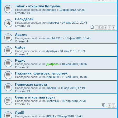
Табак - открытие Колумба.
Последнее сообщение
Boneee
«
10 фев 2012, 09:26
Ответы:
10
Сельдерей
Последнее сообщение
Кнопочка
«
07 фев 2012, 20:46
Ответы:
69
1
2
3
4
5
Арахис
Последнее сообщение
verchik1313
«
10 фев 2011, 16:40
Ответы:
9
Чайот
Последнее сообщение
djordjiya
«
31 май 2010, 11:03
Ответы:
1
Редис
Последнее сообщение
ДюДюка
«
18 май 2010, 08:36
Ответы:
7
Пажитник, фенугрек, fenugreek.
Последнее сообщение
Ирина 09
«
11 май 2010, 15:48
Пекинская капуста
Последнее сообщение
Жасмин
«
11 апр 2010, 17:19
Ответы:
13
Сеем в открытый грунт
Последнее сообщение
Кнопочка
«
05 апр 2010, 21:31
Ответы:
15
1
2
Лук!!!
Последнее сообщение
KISJA
«
28 мар 2010, 16:40