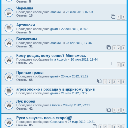
Ответы:
5
Черемша
Последнее сообщение
Жасмин
«
22 июн 2013, 07:53
Ответы:
18
1
2
Артишоки
Последнее сообщение
galari
«
22 сен 2012, 09:57
Ответы:
5
Баклажаны
Последнее сообщение
Жасмин
«
23 авг 2012, 17:46
Ответы:
31
1
2
3
Кому дощик, кому сонце? Міняємось
Последнее сообщение
inna kuzyuk
«
10 июл 2012, 19:44
Ответы:
25
1
2
Пряные травы
Последнее сообщение
galari
«
25 июн 2012, 21:19
Ответы:
68
1
2
3
4
5
агроволокно і розсада у відкритому грунті
Последнее сообщение
galari
«
21 май 2012, 09:50
Лук порей
Последнее сообщение
Олеся
«
28 мар 2012, 22:11
Ответы:
42
1
2
3
Руки чешутся- весна скоро))))!
Последнее сообщение
Светлана
«
27 мар 2012, 10:21
Ответы:
85
1
2
3
4
5
6