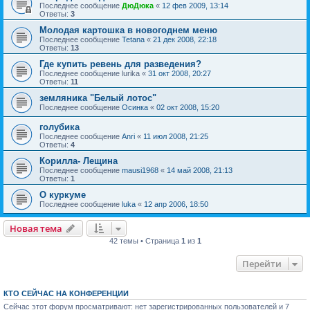
Последнее сообщение
ДюДюка
«
12 фев 2009, 13:14
Ответы:
3
Молодая картошка в новогоднем меню
Последнее сообщение
Tetana
«
21 дек 2008, 22:18
Ответы:
13
Где купить ревень для разведения?
Последнее сообщение
lurika
«
31 окт 2008, 20:27
Ответы:
11
земляника "Белый лотос"
Последнее сообщение
Осинка
«
02 окт 2008, 15:20
голубика
Последнее сообщение
Anri
«
11 июл 2008, 21:25
Ответы:
4
Корилла- Лещина
Последнее сообщение
mausi1968
«
14 май 2008, 21:13
Ответы:
1
О куркуме
Последнее сообщение
luka
«
12 апр 2006, 18:50
Новая тема
42 темы • Страница
1
из
1
Перейти
КТО СЕЙЧАС НА КОНФЕРЕНЦИИ
Сейчас этот форум просматривают: нет зарегистрированных пользователей и 7