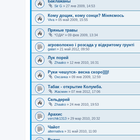
Баклажаны
Sir G
»
27 янв 2009, 14:53
Кому дощик, кому сонце? Міняємось
Viva
»
05 май 2009, 15:55
Пряные травы
*ОДА*
»
09 фев 2009, 13:34
агроволокно і розсада у відкритому грунті
galari
»
21 май 2012, 09:50
Лук порей
Zhaako
»
12 янв 2010, 16:31
Руки чешутся- весна скоро))))!
Оксанка
»
09 янв 2009, 12:59
Табак - открытие Колумба.
Жасмин
»
07 янв 2012, 17:06
Сельдерей
Zhaako
»
24 янв 2010, 19:53
Арахис
verchik1313
»
29 мар 2010, 20:32
Чайот
alternativa
»
31 май 2010, 11:00
Редис