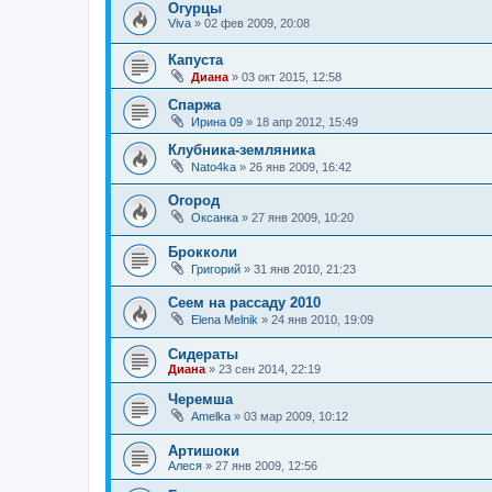
Огурцы
Viva
»
02 фев 2009, 20:08
Капуста
Диана
»
03 окт 2015, 12:58
Спаржа
Ирина 09
»
18 апр 2012, 15:49
Клубника-земляника
Nato4ka
»
26 янв 2009, 16:42
Огород
Оксанка
»
27 янв 2009, 10:20
Брокколи
Григорий
»
31 янв 2010, 21:23
Сеем на рассаду 2010
Elena Melnik
»
24 янв 2010, 19:09
Сидераты
Диана
»
23 сен 2014, 22:19
Черемша
Amelka
»
03 мар 2009, 10:12
Артишоки
Алеся
»
27 янв 2009, 12:56