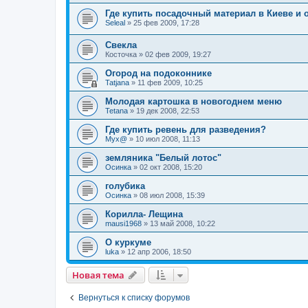
Где купить посадочный материал в Киеве и 
Seleal
»
25 фев 2009, 17:28
Свекла
Косточка
»
02 фев 2009, 19:27
Огород на подоконнике
Tatjana
»
11 фев 2009, 10:25
Молодая картошка в новогоднем меню
Tetana
»
19 дек 2008, 22:53
Где купить ревень для разведения?
Myx@
»
10 июл 2008, 11:13
земляника "Белый лотос"
Осинка
»
02 окт 2008, 15:20
голубика
Осинка
»
08 июл 2008, 15:39
Корилла- Лещина
mausi1968
»
13 май 2008, 10:22
О куркуме
luka
»
12 апр 2006, 18:50
Новая тема
Вернуться к списку форумов