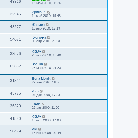
43816
18 май 2010, 08:36
Ирина 09
32945
11 май 2010, 15:48
Жасмин
43277
11 апр 2010, 17:19
Кнопочка
54071
05 апр 2010, 21:31
KISJA
33576
28 мар 2010, 16:40
Зоська
63652
23 мар 2010, 21:33
Elena Melnik
31811
22 янв 2010, 18:58
Vera
43776
04 дек 2009, 17:23
Надія
36320
22 авг 2009, 11:02
KISJA
41540
11 июл 2009, 17:08
Viki
50479
18 июн 2009, 09:14