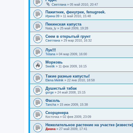
Светлана
»
05 май 2010, 20:47
Пажитник, фенугрек, fenugreek.
Ирина 09
»
11 май 2010, 15:48
Пекинская капуста
Nata_ly
»
25 май 2009, 19:28
Сеем в открытый грунт
Светлана
»
29 мар 2010, 16:32
Лук!!!
Tetana
»
04 мар 2009, 16:00
Морковь
Swetik
»
11 фев 2009, 16:15
Такие разные капусты!
Elena Melnik
»
22 янв 2010, 18:58
Душистый табак
gorge
»
24 май 2008, 15:15
Фасоль
Tancha
»
15 июн 2009, 15:38
Скорценера
Косточка
»
02 фев 2009, 23:09
Нежелательное растение на участке (извести)
Диана
»
27 май 2009, 17:41