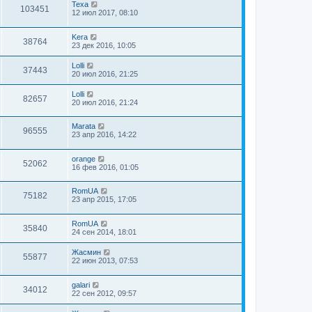
Texa
103451
12 июл 2017, 08:10
Kera
38764
23 дек 2016, 10:05
Lolli
37443
20 июл 2016, 21:25
Lolli
82657
20 июл 2016, 21:24
Marata
96555
23 апр 2016, 14:22
orange
52062
16 фев 2016, 01:05
RomUA
75182
23 апр 2015, 17:05
RomUA
35840
24 сен 2014, 18:01
Жасмин
55877
22 июн 2013, 07:53
galari
34012
22 сен 2012, 09:57