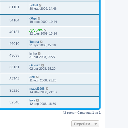
Seleal
81101
30 мар 2009, 14:46
Ol'ga
34104
19 фев 2009, 10:44
ДюДюка
40137
12 фев 2009, 13:14
Tetana
46010
21 дек 2008, 22:18
lurika
43038
31 окт 2008, 20:27
Осинка
33161
02 окт 2008, 15:20
Anri
34704
11 июл 2008, 21:25
mausi1968
35226
14 май 2008, 21:13
luka
32348
12 апр 2006, 18:50
42 темы • Страница
1
из
1
Перейти