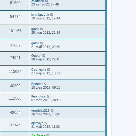
Жасмин
61605
23 авг 2012, 17:46
inna kuzyuk
54734
10 июл 2012, 19:44
galari
101167
25 июн 2012, 21:19
galari
33082
21 май 2012, 09:50
Олеся
74541
28 мар 2012, 22:11
Светлана
113624
27 мар 2012, 10:21
Boneee
40809
10 фев 2012, 09:26
Кнопочка
112568
07 фев 2012, 20:46
verchik1313
42054
10 фев 2011, 16:40
djordjiya
32145
31 май 2010, 11:03
ДюДюка