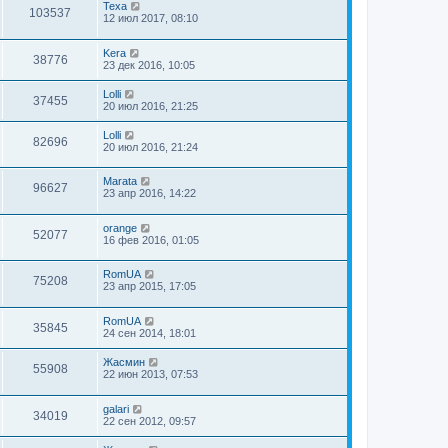
Texa
103537
12 июл 2017, 08:10
Kera
38776
23 дек 2016, 10:05
Lolli
37455
20 июл 2016, 21:25
Lolli
82696
20 июл 2016, 21:24
Marata
96627
23 апр 2016, 14:22
orange
52077
16 фев 2016, 01:05
RomUA
75208
23 апр 2015, 17:05
RomUA
35845
24 сен 2014, 18:01
Жасмин
55908
22 июн 2013, 07:53
galari
34019
22 сен 2012, 09:57