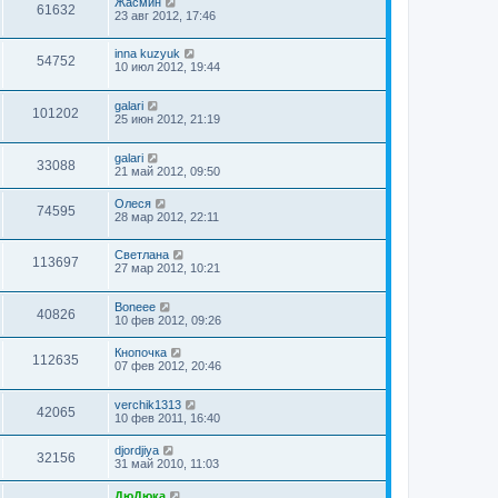
Жасмин
61632
23 авг 2012, 17:46
inna kuzyuk
54752
10 июл 2012, 19:44
galari
101202
25 июн 2012, 21:19
galari
33088
21 май 2012, 09:50
Олеся
74595
28 мар 2012, 22:11
Светлана
113697
27 мар 2012, 10:21
Boneee
40826
10 фев 2012, 09:26
Кнопочка
112635
07 фев 2012, 20:46
verchik1313
42065
10 фев 2011, 16:40
djordjiya
32156
31 май 2010, 11:03
ДюДюка