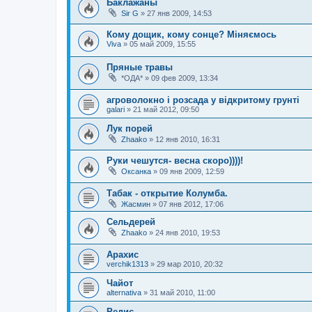
Баклажаны
Sir G
»
27 янв 2009, 14:53
Кому дощик, кому сонце? Міняємось
Viva
»
05 май 2009, 15:55
Пряные травы
*ОДА*
»
09 фев 2009, 13:34
агроволокно і розсада у відкритому грунті
galari
»
21 май 2012, 09:50
Лук порей
Zhaako
»
12 янв 2010, 16:31
Руки чешутся- весна скоро))))!
Оксанка
»
09 янв 2009, 12:59
Табак - открытие Колумба.
Жасмин
»
07 янв 2012, 17:06
Сельдерей
Zhaako
»
24 янв 2010, 19:53
Арахис
verchik1313
»
29 мар 2010, 20:32
Чайот
alternativa
»
31 май 2010, 11:00
Редис