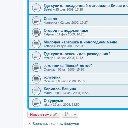
Где купить посадочный материал в Киеве и 
Seleal
»
25 фев 2009, 17:28
Свекла
Косточка
»
02 фев 2009, 19:27
Огород на подоконнике
Tatjana
»
11 фев 2009, 10:25
Молодая картошка в новогоднем меню
Tetana
»
19 дек 2008, 22:53
Где купить ревень для разведения?
Myx@
»
10 июл 2008, 11:13
земляника "Белый лотос"
Осинка
»
02 окт 2008, 15:20
голубика
Осинка
»
08 июл 2008, 15:39
Корилла- Лещина
mausi1968
»
13 май 2008, 10:22
О куркуме
luka
»
12 апр 2006, 18:50
Новая тема
Вернуться к списку форумов