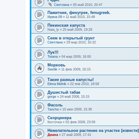
Светлана
»
05 май 2010, 20:47
Пажитник, фенугрек, fenugreek.
Ирина 09
»
11 май 2010, 15:48
Пекинская капуста
Nata_ly
»
25 май 2009, 19:28
Сеем в открытый грунт
Светлана
»
29 мар 2010, 16:32
Лук!!!
Tetana
»
04 мар 2009, 16:00
Морковь
Swetik
»
11 фев 2009, 16:15
Такие разные капусты!
Elena Melnik
»
22 янв 2010, 18:58
Душистый табак
gorge
»
24 май 2008, 15:15
Фасоль
Tancha
»
15 июн 2009, 15:38
Скорценера
Косточка
»
02 фев 2009, 23:09
Нежелательное растение на участке (извести)
Диана
»
27 май 2009, 17:41