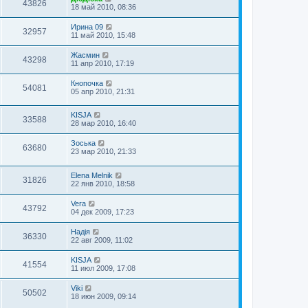
43826
18 май 2010, 08:36
Ирина 09
32957
11 май 2010, 15:48
Жасмин
43298
11 апр 2010, 17:19
Кнопочка
54081
05 апр 2010, 21:31
KISJA
33588
28 мар 2010, 16:40
Зоська
63680
23 мар 2010, 21:33
Elena Melnik
31826
22 янв 2010, 18:58
Vera
43792
04 дек 2009, 17:23
Надія
36330
22 авг 2009, 11:02
KISJA
41554
11 июл 2009, 17:08
Viki
50502
18 июн 2009, 09:14