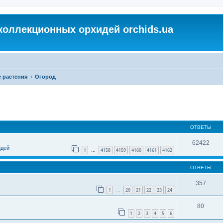
коллекционных орхидей orchids.ua
 растения
Огород
ОТВЕТЫ
62422
идей
1
4158
4159
4160
4161
4162
…
ОТВЕТЫ
357
1
20
21
22
23
24
…
80
1
2
3
4
5
6