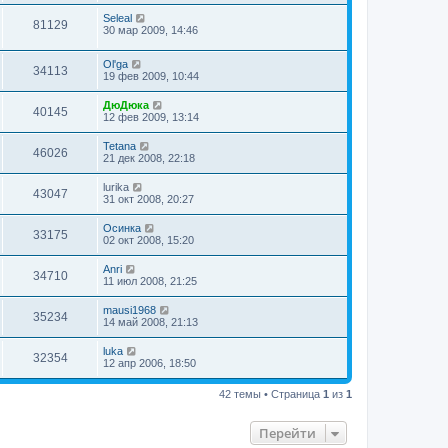
Seleal
81129
30 мар 2009, 14:46
Ol'ga
34113
19 фев 2009, 10:44
ДюДюка
40145
12 фев 2009, 13:14
Tetana
46026
21 дек 2008, 22:18
lurika
43047
31 окт 2008, 20:27
Осинка
33175
02 окт 2008, 15:20
Anri
34710
11 июл 2008, 21:25
mausi1968
35234
14 май 2008, 21:13
luka
32354
12 апр 2006, 18:50
42 темы • Страница
1
из
1
Перейти