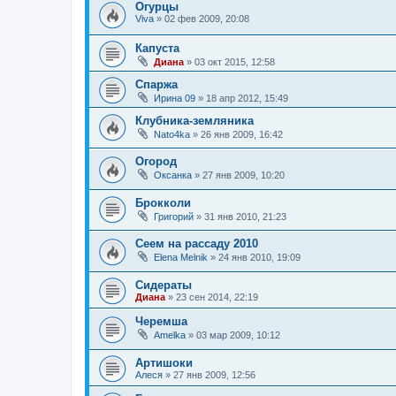
Огурцы
Viva
»
02 фев 2009, 20:08
Капуста
Диана
»
03 окт 2015, 12:58
Спаржа
Ирина 09
»
18 апр 2012, 15:49
Клубника-земляника
Nato4ka
»
26 янв 2009, 16:42
Огород
Оксанка
»
27 янв 2009, 10:20
Брокколи
Григорий
»
31 янв 2010, 21:23
Сеем на рассаду 2010
Elena Melnik
»
24 янв 2010, 19:09
Сидераты
Диана
»
23 сен 2014, 22:19
Черемша
Amelka
»
03 мар 2009, 10:12
Артишоки
Алеся
»
27 янв 2009, 12:56