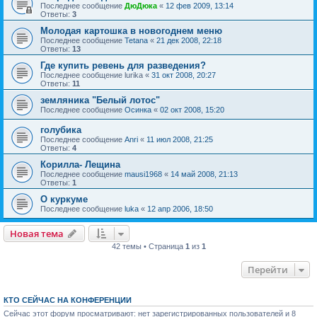
Последнее сообщение
ДюДюка
«
12 фев 2009, 13:14
Ответы:
3
Молодая картошка в новогоднем меню
Последнее сообщение
Tetana
«
21 дек 2008, 22:18
Ответы:
13
Где купить ревень для разведения?
Последнее сообщение
lurika
«
31 окт 2008, 20:27
Ответы:
11
земляника "Белый лотос"
Последнее сообщение
Осинка
«
02 окт 2008, 15:20
голубика
Последнее сообщение
Anri
«
11 июл 2008, 21:25
Ответы:
4
Корилла- Лещина
Последнее сообщение
mausi1968
«
14 май 2008, 21:13
Ответы:
1
О куркуме
Последнее сообщение
luka
«
12 апр 2006, 18:50
Новая тема
42 темы • Страница
1
из
1
Перейти
КТО СЕЙЧАС НА КОНФЕРЕНЦИИ
Сейчас этот форум просматривают: нет зарегистрированных пользователей и 8