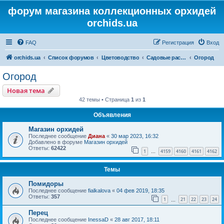
форум магазина коллекционных орхидей
orchids.ua
FAQ
Регистрация
Вход
orchids.ua
Список форумов
Цветоводство
Садовые растения
Огород
Огород
Новая тема
42 темы • Страница
1
из
1
Объявления
Магазин орхидей
Последнее сообщение
Диана
«
30 мар 2023, 16:32
Добавлено в форуме
Магазин орхидей
Ответы:
62422
1
4159
4160
4161
4162
…
Темы
Помидоры
Последнее сообщение
fialkalova
«
04 фев 2019, 18:35
Ответы:
357
1
21
22
23
24
…
Перец
Последнее сообщение
InessaD
«
28 авг 2017, 18:11