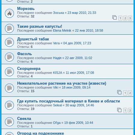
Ответы:
2
Морковь
Последнее сообщение
Зоська
«
23 мар 2010, 21:33
Ответы:
32
1
2
3
Такие разные капусты!
Последнее сообщение
Elena Melnik
«
22 янв 2010, 18:58
Душистый табак
Последнее сообщение
Vera
«
04 дек 2009, 17:23
Ответы:
6
Фасоль
Последнее сообщение
Надія
«
22 авг 2009, 11:02
Ответы:
6
Скорценера
Последнее сообщение
KISJA
«
11 июл 2009, 17:08
Ответы:
4
Нежелательное растение на участке (извести)
Последнее сообщение
Viki
«
18 июн 2009, 09:14
Ответы:
15
1
2
Где купить посадочный материал в Киеве и области
Последнее сообщение
Seleal
«
30 мар 2009, 14:46
Ответы:
19
1
2
Свекла
Последнее сообщение
Ol'ga
«
19 фев 2009, 10:44
Ответы:
1
Огород на подоконнике