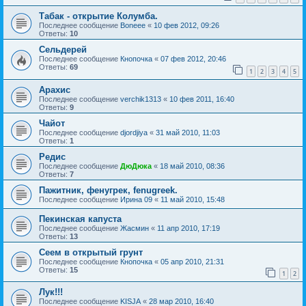
Табак - открытие Колумба.
Последнее сообщение
Boneee
«
10 фев 2012, 09:26
Ответы:
10
Сельдерей
Последнее сообщение
Кнопочка
«
07 фев 2012, 20:46
Ответы:
69
1
2
3
4
5
Арахис
Последнее сообщение
verchik1313
«
10 фев 2011, 16:40
Ответы:
9
Чайот
Последнее сообщение
djordjiya
«
31 май 2010, 11:03
Ответы:
1
Редис
Последнее сообщение
ДюДюка
«
18 май 2010, 08:36
Ответы:
7
Пажитник, фенугрек, fenugreek.
Последнее сообщение
Ирина 09
«
11 май 2010, 15:48
Пекинская капуста
Последнее сообщение
Жасмин
«
11 апр 2010, 17:19
Ответы:
13
Сеем в открытый грунт
Последнее сообщение
Кнопочка
«
05 апр 2010, 21:31
Ответы:
15
1
2
Лук!!!
Последнее сообщение
KISJA
«
28 мар 2010, 16:40