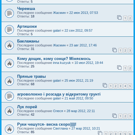
Ответы:
5
Черемша
Последнее сообщение
Жасмин
«
22 июн 2013, 07:53
Ответы:
18
1
2
Артишоки
Последнее сообщение
galari
«
22 сен 2012, 09:57
Ответы:
5
Баклажаны
Последнее сообщение
Жасмин
«
23 авг 2012, 17:46
Ответы:
31
1
2
3
Кому дощик, кому сонце? Міняємось
Последнее сообщение
inna kuzyuk
«
10 июл 2012, 19:44
Ответы:
25
1
2
Пряные травы
Последнее сообщение
galari
«
25 июн 2012, 21:19
Ответы:
68
1
2
3
4
5
агроволокно і розсада у відкритому грунті
Последнее сообщение
galari
«
21 май 2012, 09:50
Лук порей
Последнее сообщение
Олеся
«
28 мар 2012, 22:11
Ответы:
42
1
2
3
Руки чешутся- весна скоро))))!
Последнее сообщение
Светлана
«
27 мар 2012, 10:21
Ответы:
85
1
2
3
4
5
6