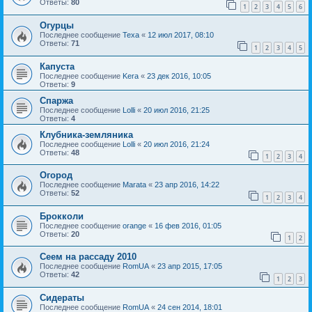
Ответы:
80
1
2
3
4
5
6
Огурцы
Последнее сообщение
Texa
«
12 июл 2017, 08:10
Ответы:
71
1
2
3
4
5
Капуста
Последнее сообщение
Kera
«
23 дек 2016, 10:05
Ответы:
9
Спаржа
Последнее сообщение
Lolli
«
20 июл 2016, 21:25
Ответы:
4
Клубника-земляника
Последнее сообщение
Lolli
«
20 июл 2016, 21:24
Ответы:
48
1
2
3
4
Огород
Последнее сообщение
Marata
«
23 апр 2016, 14:22
Ответы:
52
1
2
3
4
Брокколи
Последнее сообщение
orange
«
16 фев 2016, 01:05
Ответы:
20
1
2
Сеем на рассаду 2010
Последнее сообщение
RomUA
«
23 апр 2015, 17:05
Ответы:
42
1
2
3
Сидераты
Последнее сообщение
RomUA
«
24 сен 2014, 18:01